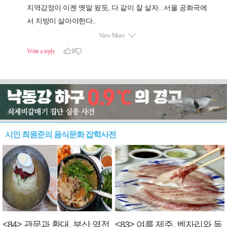
시인 최원준의 음식문화 잡학사전
<84> 관문과 환대, 부산 역전
<83> 여름 제주, 벤자리와 독