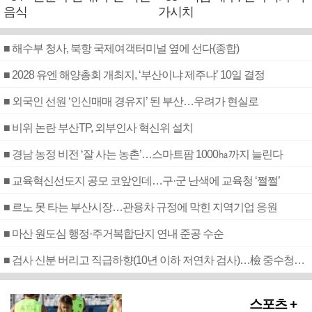
음식
가시치
■ 해수부 청사, 북항 국제여객터미널 옆에 선다(종합)
■ 2028 유엔 해양총회 개최지, ‘부산이냐 제주냐’ 10일 결정
■ 외국인 선원 ‘인신매매 경유지’ 된 부산…우려가 현실로
■ 비위 논란 부산TP, 외부인사 혁신위 설치
■ 경남 농정 비전 ‘잘 사는 농촌’…스마트팜 1000㏊까지 늘린다
■ 교육혁신선도지 공모 코앞인데…구·군 난색에 교육청 ‘쩔쩔’
■ 르노 못 타는 부산시장…관용차 규정에 막힌 지역기업 응원
■ 마산 원도심 행정·주거복합단지 연내 준공 수순
■ 검사 신분 버리고 직급하향(10년 이하 저연차 검사)…檢 중수청행 기피
스포츠 +