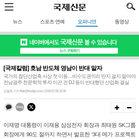
뉴스
스포츠·연예
오피니언
동영상
[국제칼럼] 호남 반도체 영남이 반대 말자
국가의 첨단산업축 사상 첫 이동…비수도권끼리 딴지 걸지 말아야
전남광주 천문학적 투자 이끈 건 DJ 등이 반대했던 산업화 결실
강필희 기자 flute@kookje.co.kr | 2026.07.06 18:38
이재명 대통령이 이재용 삼성전자 회장과 최태원 SK그룹
회장에게 90도 절까지 하면서 발표한 ‘3대 메가 프로젝트