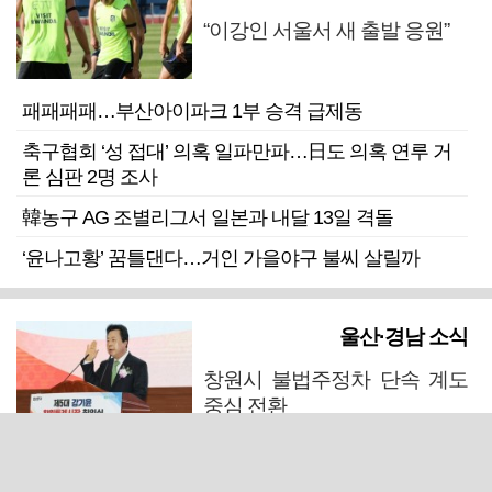
“이강인 서울서 새 출발 응원”
패패패패…부산아이파크 1부 승격 급제동
축구협회 ‘성 접대’ 의혹 일파만파…日도 의혹 연루 거
론 심판 2명 조사
韓농구 AG 조별리그서 일본과 내달 13일 격돌
‘윤나고황’ 꿈틀댄다…거인 가을야구 불씨 살릴까
울산·경남 소식
창원시 불법주정차 단속 계도
중심 전환
김해시의회, 11일 544억 원 규모 민생지원금 조례안 처
리 주목