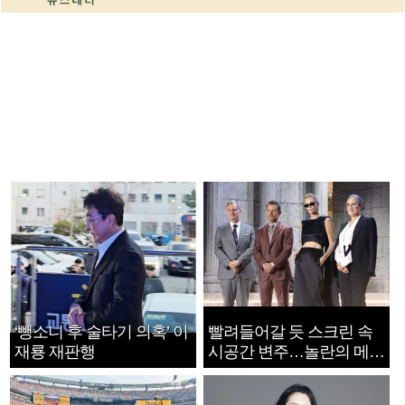
‘뺑소니 후 술타기 의혹’ 이
빨려들어갈 듯 스크린 속
재룡 재판행
시공간 변주…놀란의 메시
지는 ‘전쟁 속죄’