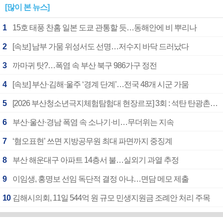
[많이 본 뉴스]
1
15호 태풍 찬홈 일본 도쿄 관통할 듯…동해안에 비 뿌리나
2
[속보] 남부 가뭄 위성서도 선명…저수지 바닥 드러났다
3
까마귀 탓?…폭염 속 부산 북구 986가구 정전
4
[속보] 부산·김해·울주 ‘경계 단계’…전국 48개 시군 가뭄
5
[2026 부산청소년극지체험탐험대 현장르포] 3회 : 석탄 탄광촌에서 북극 연구의 중심지로
6
부산·울산·경남 폭염 속 소나기·비…무더위는 지속
7
‘혐오표현’ 쓰면 지방공무원 최대 파면까지 중징계
8
부산 해운대구 아파트 14층서 불…실외기 과열 추정
9
이임생, 홍명보 선임 독단적 결정 아냐…면담 메모 제출
10
김해시의회, 11일 544억 원 규모 민생지원금 조례안 처리 주목