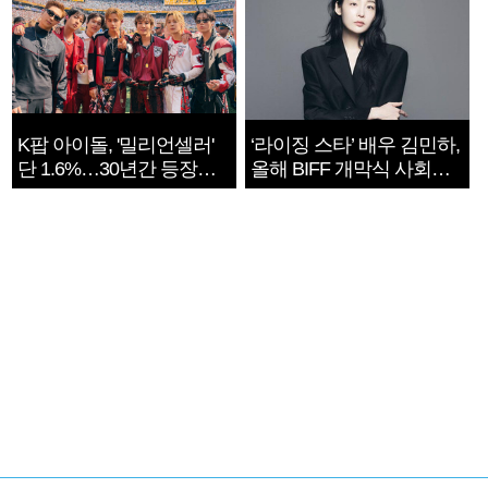
K팝 아이돌, '밀리언셀러'
‘라이징 스타’ 배우 김민하,
단 1.6%…30년간 등장
올해 BIFF 개막식 사회자
1182개팀 전수조사
확정