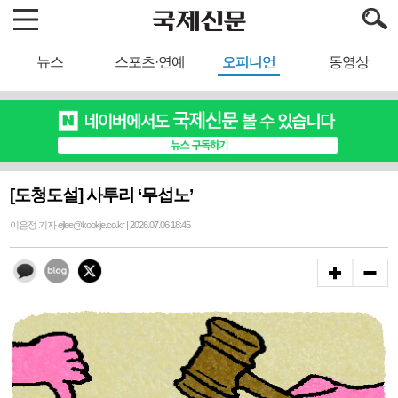
뉴스
스포츠·연예
오피니언
동영상
[도청도설] 사투리 ‘무섭노’
이은정 기자 ejlee@kookje.co.kr | 2026.07.06 18:45