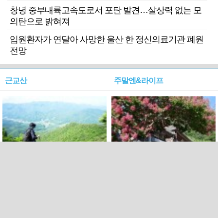
창녕 중부내륙고속도로서 포탄 발견…살상력 없는 모
의탄으로 밝혀져
입원환자가 연달아 사망한 울산 한 정신의료기관 폐원
전망
근교산
주말엔&라이프
근교산&그너머…상주·문경
폭염보다 더 뜨거워라…100
청화산~시루봉
일을 붉게 불태울 ‘선비정신’
피었네