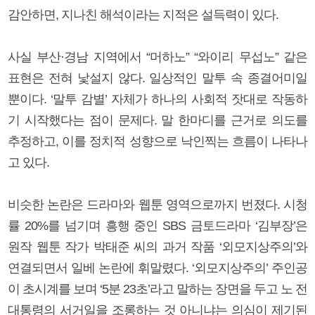
감안하면, 지나친 해석이라는 지적은 설득력이 있다.
사실 부산·경남 지역에서 “머하노” “와이리 무섭노” 같은
표현은 전혀 낯설지 않다. 일상적인 말투 속 종결어미일
뿐이다. ‘말투 감별’ 자체가 하나의 사회적 잣대로 작동하
기 시작했다는 점이 문제다. 말 한마디를 근거로 의도를
추정하고, 이를 정치적 성향으로 낙인찍는 흐름이 나타나
고 있다.
비슷한 논란은 드라마와 웹툰 영역으로까지 번졌다. 시청
률 20%를 넘기며 흥행 중인 SBS 금토드라마 ‘김부장’은
원작 웹툰 작가 박태준 씨의 과거 작품 ‘외모지상주의’와
연결되면서 일베 논란에 휘말렸다. ‘외모지상주의’ 주인공
이 초시계를 보며 ‘5분 23초’라고 말하는 장면을 두고 노 전
대통령의 서거일을 조롱하는 것 아니냐는 의심이 제기된