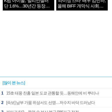
K팝 아이돌, '밀리언셀러'
‘라이징 스타’ 배우 김민하,
단 1.6%…30년간 등장
올해 BIFF 개막식 사회자
1182개팀 전수조사
확정
[많이 본 뉴스]
1
15호 태풍 찬홈 일본 도쿄 관통할 듯…동해안에 비 뿌리나
2
[속보] 남부 가뭄 위성서도 선명…저수지 바닥 드러났다