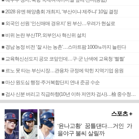
■ 2028 유엔 해양총회 개최지, ‘부산이냐 제주냐’ 10일 결정
■ 외국인 선원 ‘인신매매 경유지’ 된 부산…우려가 현실로
■ 비위 논란 부산TP, 외부인사 혁신위 설치
■ 경남 농정 비전 ‘잘 사는 농촌’…스마트팜 1000㏊까지 늘린다
■ 교육혁신선도지 공모 코앞인데…구·군 난색에 교육청 ‘쩔쩔’
■ 르노 못 타는 부산시장…관용차 규정에 막힌 지역기업 응원
■ 마산 원도심 행정·주거복합단지 연내 준공 수순
■ 검사 신분 버리고 직급하향(10년 이하 저연차 검사)…檢 중수청행 기피
스포츠 +
‘윤나고황’ 꿈틀댄다…거인 가
을야구 불씨 살릴까