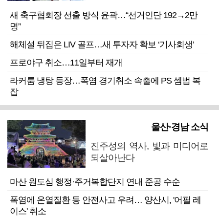
새 축구협회장 선출 방식 윤곽…“선거인단 192→2만
명”
해체설 뒤집은 LIV 골프…새 투자자 확보 ‘기사회생’
프로야구 취소…11일부터 재개
라커룸 냉탕 등장…폭염 경기취소 속출에 PS 셈법 복
잡
울산·경남 소식
진주성의 역사, 빛과 미디어로
되살아난다
마산 원도심 행정·주거복합단지 연내 준공 수순
폭염에 온열질환 등 안전사고 우려… 양산시, '어필 레
이스' 취소