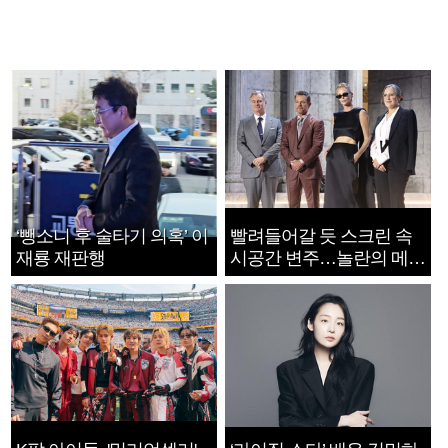
‘뺑소니 후 술타기 의혹’ 이
빨려들어갈 듯 스크린 속
재룡 재판행
시공간 변주…놀란의 메시
지는 ‘전쟁 속죄’