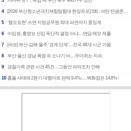
3
까마귀 탓?…폭염 속 부산 북구 986가구 정전
4
[2026 부산청소년극지체험탐험대 현장르포] 3회 : 석탄 탄광촌에서 북극 연구의 중심지로
5
‘혐오표현’ 쓰면 지방공무원 최대 파면까지 중징계
6
이임생, 홍명보 선임 독단적 결정 아냐…면담 메모 제출
7
[속보] 부산·김해·울주 ‘경계 단계’…전국 48개 시군 가뭄
8
부산·울산·경남 폭염 속 소나기·비…무더위는 지속
9
경찰가족 관련 사건 45건…그동안 파악조차 안해
10
홈플 사태에 2분기 대형마트 판매 9.4%↓…백화점은 14.8%↑