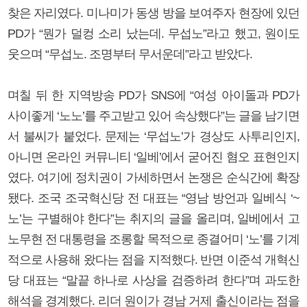
찾은 자리였다. 미나미가 동생 방을 보여주자 현장에 있던
PD가 “뭔가 덜컹 소리 났는데. 무섭노”라고 했고, 원이도
웃으며 “무섭노. 조명부터 무서운데”라고 받았다.
며칠 뒤 한 지역방송 PD가 SNS에 “여성 아이돌과 PD가
사이좋게 ‘노노’를 주고받고 있어 속상했다”는 글을 남기면
서 불씨가 붙었다. 문제는 ‘무섭노’가 경상도 사투리인지,
아니면 온라인 커뮤니티 ‘일베’에서 굳어진 혐오 표현인지
였다. 여기에 정치권이 가세하면서 논쟁은 순식간에 확장
됐다. 조국 조국혁신당 전 대표는 “영남 방언과 일베식 ‘~
노’는 구별해야 한다”는 취지의 글을 올리며, 일베에서 고
노무현 전 대통령을 조롱할 목적으로 종결어미 ‘노’를 기계
적으로 사용해 왔다는 점을 지적했다. 반면 이준석 개혁신
당 대표는 “말끝 하나로 사상을 검증하려 한다”며 과도한
해석을 경계했다. 리더 원이가 경남 거제 출신이라는 점을