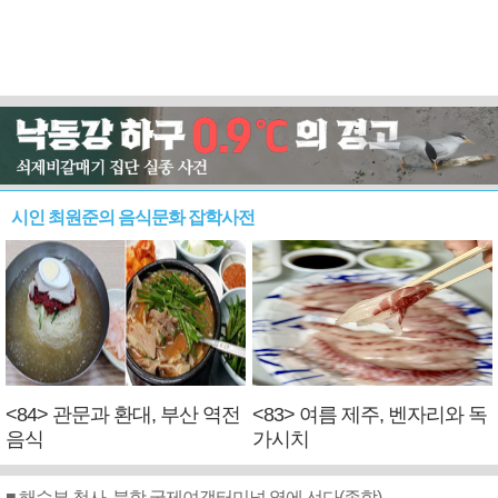
시인 최원준의 음식문화 잡학사전
<84> 관문과 환대, 부산 역전
<83> 여름 제주, 벤자리와 독
음식
가시치
■ 해수부 청사, 북항 국제여객터미널 옆에 선다(종합)