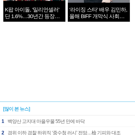
K팝 아이돌, '밀리언셀러'
‘라이징 스타’ 배우 김민하,
단 1.6%…30년간 등장
올해 BIFF 개막식 사회자
1182개팀 전수조사
확정
[많이 본 뉴스]
1
백양산 고지대 마을우물 55년 만에 바닥
2
경위 이하 경찰 하위직 ‘중수청 러시’ 전망…檢 기피와 대조