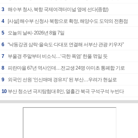
3
해수부 청사, 북항 국제여객터미널 옆에 선다(종합)
4
[사설] 해수부 신청사 북항으로 확정, 해양수도 도약의 전환점
5
오늘의 날씨- 2026년 8월 7일
6
“낙동강권 삼락·을숙도·다대포 연결해 서부산 관광 키우자”
7
부울경 주말부터 비소식…‘극한 폭염’ 한풀 꺾일 듯
8
피란마을 67년 역사인데…전교생 24명 아미초 통폐합 기로
9
외국인 선원 ‘인신매매 경유지’ 된 부산…우려가 현실로
10
부산 청소년 극지탐험대 8인, 열흘간 북극 구석구석 누빈다