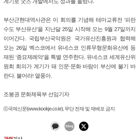
계기로 굿즈 개발에서도 성과를 올렸다.
부산근현대역사관은 이 회의를 기념해 테마교류전 ‘피란
수도 부산유산’을 지난달 25일 시작해 오는 9월 27일까지
이어간다. 국립부산국악원은 국가유산진흥원과 협력해
오는 26일 벡스코에서 유네스코 인류무형문화유산에 등
재된 ‘종묘제례악’을 특별 연주한다. 유네스코 세계유산위
원회 회의가 계기가 돼 인문·문화 바람이 부산에 불기 바
란다. 불어라! 열풍아.
조봉권 문화체육부 선임기자
ⓒ국제신문(www.kookje.co.kr), 무단 전재 및 재배포 금지
관련
기사