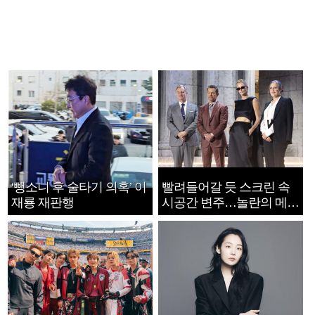
‘뺑소니 후 술타기 의혹’ 이
빨려들어갈 듯 스크린 속
재룡 재판행
시공간 변주…놀란의 메시
지는 ‘전쟁 속죄’