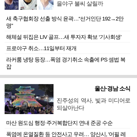
을야구 불씨 살릴까
새 축구협회장 선출 방식 윤곽…“선거인단 192→2만
명”
해체설 뒤집은 LIV 골프…새 투자자 확보 ‘기사회생’
프로야구 취소…11일부터 재개
라커룸 냉탕 등장…폭염 경기취소 속출에 PS 셈법 복
잡
울산·경남 소식
진주성의 역사, 빛과 미디어로
되살아난다
마산 원도심 행정·주거복합단지 연내 준공 수순
폭염에 온열질환 등 안전사고 우려… 양산시, '어필 레