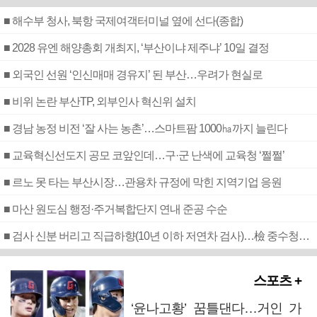
■ 해수부 청사, 북항 국제여객터미널 옆에 선다(종합)
■ 2028 유엔 해양총회 개최지, ‘부산이냐 제주냐’ 10일 결정
■ 외국인 선원 ‘인신매매 경유지’ 된 부산…우려가 현실로
■ 비위 논란 부산TP, 외부인사 혁신위 설치
■ 경남 농정 비전 ‘잘 사는 농촌’…스마트팜 1000㏊까지 늘린다
■ 교육혁신선도지 공모 코앞인데…구·군 난색에 교육청 ‘쩔쩔’
■ 르노 못 타는 부산시장…관용차 규정에 막힌 지역기업 응원
■ 마산 원도심 행정·주거복합단지 연내 준공 수순
■ 검사 신분 버리고 직급하향(10년 이하 저연차 검사)…檢 중수청행 기피
스포츠 +
‘윤나고황’ 꿈틀댄다…거인 가