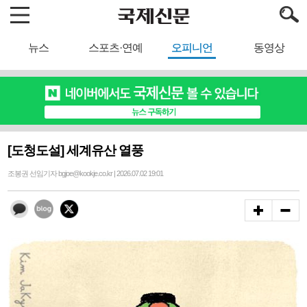
뉴스
스포츠·연예
오피니언
동영상
[도청도설] 세계유산 열풍
조봉권 선임기자 bgjoe@kookje.co.kr | 2026.07.02 19:01