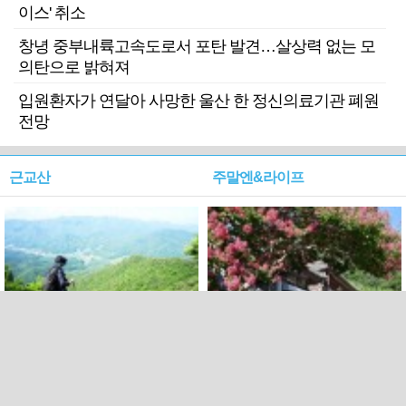
이스' 취소
창녕 중부내륙고속도로서 포탄 발견…살상력 없는 모
의탄으로 밝혀져
입원환자가 연달아 사망한 울산 한 정신의료기관 폐원
전망
근교산
주말엔&라이프
근교산&그너머…상주·문경
폭염보다 더 뜨거워라…100
청화산~시루봉
일을 붉게 불태울 ‘선비정신’
피었네