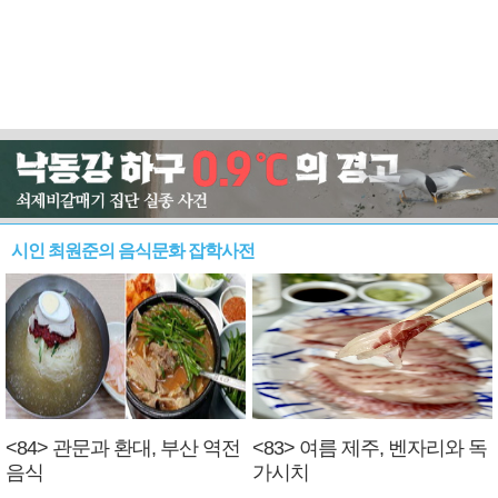
시인 최원준의 음식문화 잡학사전
<84> 관문과 환대, 부산 역전
<83> 여름 제주, 벤자리와 독
음식
가시치