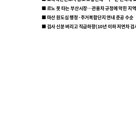
■ 르노 못 타는 부산시장…관용차 규정에 막힌 지
■ 마산 원도심 행정·주거복합단지 연내 준공 수순