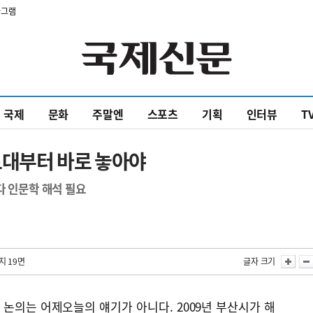
타그램
국제
문화
주말엔
스포츠
기획
인터뷰
T
 토대부터 바로 놓아야
다 인문학 해석 필요
지 19면
글자 크기
논의는 어제오늘의 얘기가 아니다. 2009년 부산시가 해