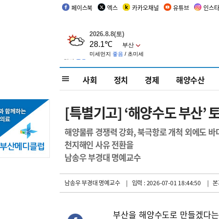
페이스북
엑스
카카오채널
유튜브
인스
사회
정치
경제
해양수산
[특별기고] ‘해양수도 부산’
해양물류 경쟁력 강화, 북극항로 개척 외에도 바
천지해인 사유 전환을
남송우 부경대 명예교수
남송우 부경대 명예교수
| 입력 : 2026-07-01 18:44:50
| 본
부산을 해양수도로 만들겠다는 