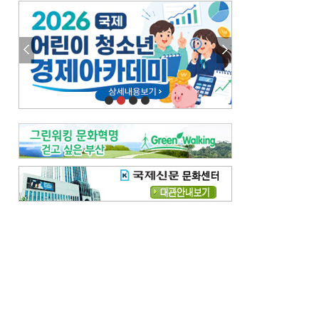
엘리트 자평해온 市 공무원…생중계 회의서 능력 입증을
김준희의 클래식 인사이트
[전체보기]
여름날의 애상, 왈츠
빛나는 꿈의 계절, 4월의 노래
김지윤의 우리음악 이야기
[전체보기]
세종시대 음악이 전해진 이유
영산회상, 불교음악에서 풍류음악으로
뉴스와 현장
[전체보기]
‘800조 투자’ 희비 가른 재생에너지
뜨거워지는 바다, 북쪽으로 열리는 항로
데스크시각
[전체보기]
물은 행정구역 경계를 따라 흐르지 않는다
도청도설
[전체보기]
회피형 대통령
다대포 부산바다축제
독자 투고
[전체보기]
새로운 시작 ‘황혼 이혼’
무료 화장실 깨끗하게 쓰자
메디칼럼
[전체보기]