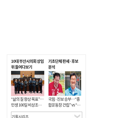
전닉스 ETF 이후 발생"
10대 부산시의회 상임
기초단체 판세·후보
위 들여다보기
분석
“삶의 질 향상 목표”…
국힘·진보 승부…“종
민생 100일 비상조치
합운동장 건립” vs “출
면밀 심사
근 공공버스 도입”