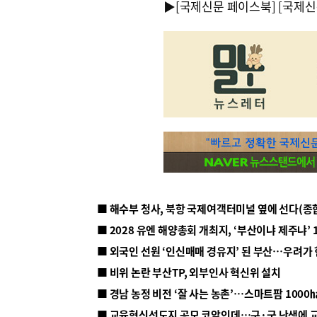
▶
[국제신문 페이스북]
[국제신
■ 해수부 청사, 북항 국제여객터미널 옆에 선다(종
■ 2028 유엔 해양총회 개최지, ‘부산이냐 제주냐’ 
■ 외국인 선원 ‘인신매매 경유지’ 된 부산…우려가
■ 비위 논란 부산TP, 외부인사 혁신위 설치