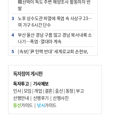
韓선박이 독도 주변 해양조사 활동하자 반
발
3
노후 상수도관 파열에 폭염 속 사상구 2300
여 가구 6시간 단수
4
부산 울산 경남 구름 많고 경남 북서내륙 소
나기…폭염·열대야 계속
5
[속보]‘尹 탄핵 반대’ 세계로교회 손현보,
백악관서 트럼프 접견
6
‘탄약 부족 사태’ 보도에 격노한 트럼프…
독자참여 게시판
군사기밀 유출자 색출 지시
독자투고
|
기사제보
7
부산 주유소 휘발유 평균가 ℓ당 1849원…
인사
|
모임
|
개업
|
결혼
|
출산
|
동정
|
부고
전주보다 3원 ↓
산행안내
|
산행후기
|
산행사진
8
[속보] ‘심판 성접대’ 논란 축구협회 공식 사
등산
가이드
|
낚시
가이드
과…“현재는 부적절 행위 없어”
9
서울 중랑구서 흉기 난동…60대 남성 2명
사망
10
"올해 코스피 사이드카 43회 중 25회는 삼