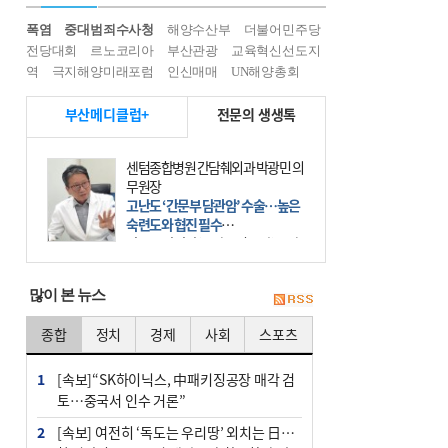
폭염
중대범죄수사청
해양수산부
더불어민주당
전당대회
르노코리아
부산관광
교육혁신선도지
역
극지해양미래포럼
인신매매
UN해양총회
부산메디클럽+
전문의 생생톡
센텀종합병원 간담췌외과 박광민 의
무원장
고난도 ‘간문부 담관암’ 수술…높은
숙련도와 협진 필수
간문부 담관암(클라츠킨 종양)은 좌
우 간에서 나오는, 담관(담즙 배출 경
로)이 합쳐지는 부위인 ‘간문부(肝門
많이 본 뉴스
部)’에 생기는 악성 종양이다. 간동맥
문맥 림프절 담
종합
정치
경제
사회
스포츠
1
[속보]“SK하이닉스, 中패키징공장 매각 검
토…중국서 인수 거론”
2
[속보] 여전히 ‘독도는 우리땅’ 외치는 日…