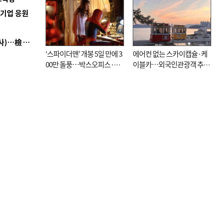
역기업 응원
■ 검사 신분 버리고 직급하향(10년 이하 저연차 검사)…檢 중수청행 기피
‘스파이더맨’ 개봉 5일 만에 3
에어컨 없는 스카이캡슐·케
00만 돌풍…박스오피스·예
이블카…외국인관광객 추억
매율 동시 1위
대신 고역 될라