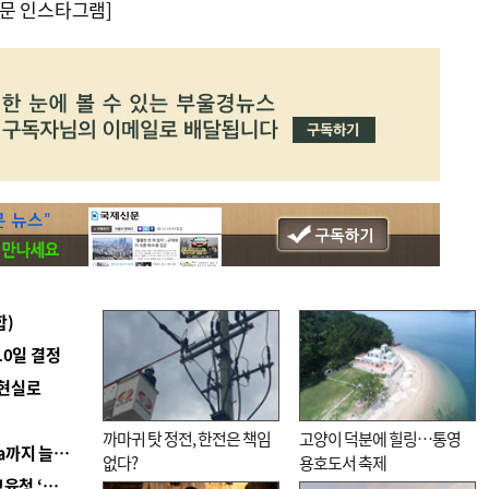
문 인스타그램]
합)
10일 결정
 현실로
까마귀 탓 정전, 한전은 책임
고양이 덕분에 힐링…통영
■ 경남 농정 비전 ‘잘 사는 농촌’…스마트팜 1000㏊까지 늘린다
없다?
용호도서 축제
■ 교육혁신선도지 공모 코앞인데…구·군 난색에 교육청 ‘쩔쩔’