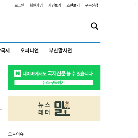
2
로그인
회원가입
지면보기
초판보기
구독신청
V국제
오피니언
부산말사전
오늘
이슈