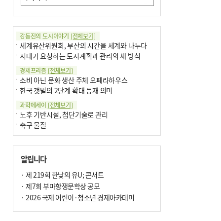
강동진의 도시이야기
[전체보기]
세계유산위원회, 부산의 시간을 세계와 나누다
시대가 요청하는 도시계획과 관리의 새 방식
경제프리즘
[전체보기]
소비 아닌 문화 생산 주체 오페라하우스
한국 갯벌의 2단계 확대 등재 의미
과학에세이
[전체보기]
노후 기반시설, 첨단기술로 관리
축구 물질
국제칼럼
[전체보기]
부정선거
알립니다
선관위와 尹의 ‘0점 답안’
기고
· 제 219회 한낮의 유U; 콘서트
[전체보기]
환자의 희망, 헌혈의 힘
· 제7회 부마항쟁문학상 공모
대학과 지역 ‘연결’이 지역혁신이다
· 2026 국제 어린이·청소년 경제아카데미
기자수첩
[전체보기]
금고 이사장 전횡, 지금도 진행중