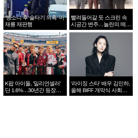
‘뺑소니 후 술타기 의혹’ 이
빨려들어갈 듯 스크린 속
재룡 재판행
시공간 변주…놀란의 메시
지는 ‘전쟁 속죄’
K팝 아이돌, '밀리언셀러'
‘라이징 스타’ 배우 김민하,
단 1.6%…30년간 등장
올해 BIFF 개막식 사회자
1182개팀 전수조사
확정