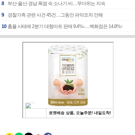
8
부산·울산·경남 폭염 속 소나기·비…무더위는 지속
9
경찰가족 관련 사건 45건…그동안 파악조차 안해
10
홈플 사태에 2분기 대형마트 판매 9.4%↓…백화점은 14.8%↑