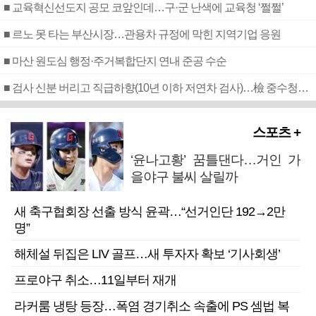
■ 교육혁신선도지 공모 코앞인데…구·군 난색에 교육청 ‘쩔쩔’
■ 르노 못 타는 부산시장…관용차 규정에 막힌 지역기업 응원
■ 마산 원도심 행정·주거복합단지 연내 준공 수순
■ 검사 신분 버리고 직급하향(10년 이하 저연차 검사)…檢 중수청행 기피
스포츠 +
‘윤나고황’ 꿈틀댄다…거인 가
을야구 불씨 살릴까
새 축구협회장 선출 방식 윤곽…“선거인단 192→2만
명”
해체설 뒤집은 LIV 골프…새 투자자 확보 ‘기사회생’
프로야구 취소…11일부터 재개
라커룸 냉탕 등장…폭염 경기취소 속출에 PS 셈법 복