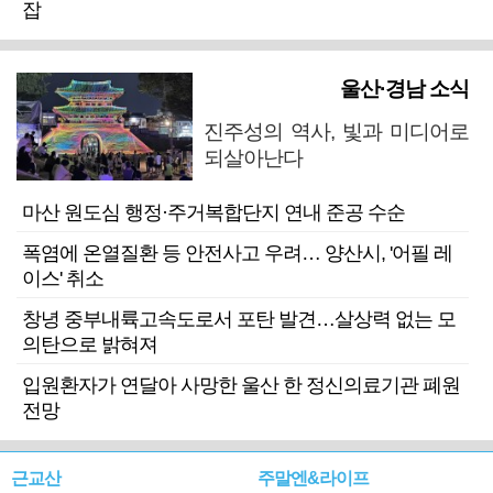
잡
울산·경남 소식
진주성의 역사, 빛과 미디어로
되살아난다
마산 원도심 행정·주거복합단지 연내 준공 수순
폭염에 온열질환 등 안전사고 우려… 양산시, '어필 레
이스' 취소
창녕 중부내륙고속도로서 포탄 발견…살상력 없는 모
의탄으로 밝혀져
입원환자가 연달아 사망한 울산 한 정신의료기관 폐원
전망
근교산
주말엔&라이프