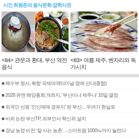
시인 최원준의 음식문화 잡학사전
<84> 관문과 환대, 부산 역전
<83> 여름 제주, 벤자리와 독
음식
가시치
■ 해수부 청사, 북항 국제여객터미널 옆에 선다(종합)
■ 2028 유엔 해양총회 개최지, ‘부산이냐 제주냐’ 10일 결정
■ 외국인 선원 ‘인신매매 경유지’ 된 부산…우려가 현실로
■ 비위 논란 부산TP, 외부인사 혁신위 설치
■ 경남 농정 비전 ‘잘 사는 농촌’…스마트팜 1000㏊까지 늘린다