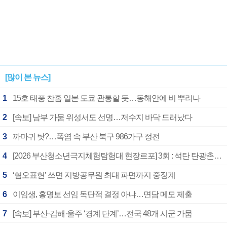
[많이 본 뉴스]
1
15호 태풍 찬홈 일본 도쿄 관통할 듯…동해안에 비 뿌리나
2
[속보] 남부 가뭄 위성서도 선명…저수지 바닥 드러났다
3
까마귀 탓?…폭염 속 부산 북구 986가구 정전
4
[2026 부산청소년극지체험탐험대 현장르포] 3회 : 석탄 탄광촌에서 북극 연구의 중심지로
5
‘혐오표현’ 쓰면 지방공무원 최대 파면까지 중징계
6
이임생, 홍명보 선임 독단적 결정 아냐…면담 메모 제출
7
[속보] 부산·김해·울주 ‘경계 단계’…전국 48개 시군 가뭄