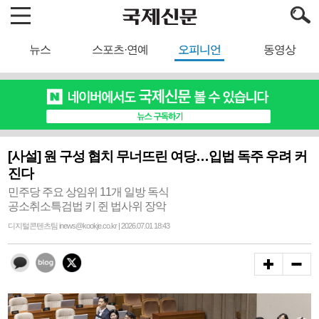
뉴스
스포츠·연예
오피니언
동영상
[사설] 원 구성 협치 무너뜨린 여당…입법 독주 우려 커
진다
민주당 주요 상임위 11개 일방 독식
공소취소특검법 키 쥔 법사위 장악
디지털콘텐츠팀 inews@kookje.co.kr | 2026.07.01 18:43