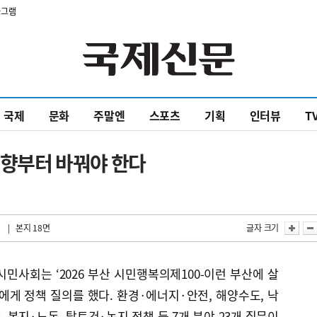
타그램
국제
문화
주말엔
스포츠
기획
인터뷰
T
 방향부터 바꿔야 한다
| 본지 18면
글자 크기
민사회는 ‘2026 부산 시민행복의제100-이런 부산에 살
에게 정책 질의를 했다. 환경·에너지·안전, 해양수도, 낙
 복지·노동, 탈토건·녹지 정책 등 7개 분야 23개 질문이