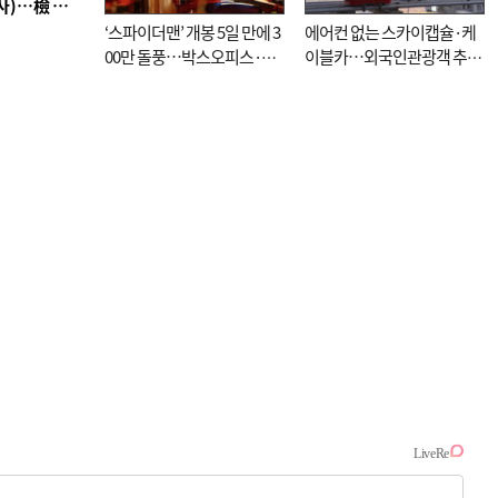
■ 검사 신분 버리고 직급하향(10년 이하 저연차 검사)…檢 중수청행 기피
‘스파이더맨’ 개봉 5일 만에 3
에어컨 없는 스카이캡슐·케
00만 돌풍…박스오피스·예
이블카…외국인관광객 추억
매율 동시 1위
대신 고역 될라