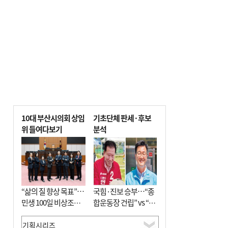
10대 부산시의회 상임
기초단체 판세·후보
위 들여다보기
분석
“삶의 질 향상 목표”…
국힘·진보 승부…“종
민생 100일 비상조치
합운동장 건립” vs “출
면밀 심사
근 공공버스 도입”