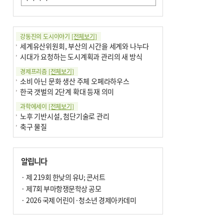
강동진의 도시이야기
[전체보기]
세계유산위원회, 부산의 시간을 세계와 나누다
시대가 요청하는 도시계획과 관리의 새 방식
경제프리즘
[전체보기]
소비 아닌 문화 생산 주체 오페라하우스
한국 갯벌의 2단계 확대 등재 의미
과학에세이
[전체보기]
노후 기반시설, 첨단기술로 관리
축구 물질
국제칼럼
[전체보기]
부정선거
알립니다
선관위와 尹의 ‘0점 답안’
기고
· 제 219회 한낮의 유U; 콘서트
[전체보기]
환자의 희망, 헌혈의 힘
· 제7회 부마항쟁문학상 공모
대학과 지역 ‘연결’이 지역혁신이다
· 2026 국제 어린이·청소년 경제아카데미
기자수첩
[전체보기]
금고 이사장 전횡, 지금도 진행중