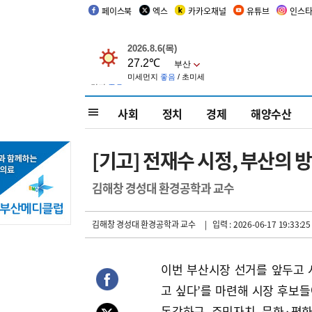
페이스북
엑스
카카오채널
유튜브
인스
사회
정치
경제
해양수산
[기고] 전재수 시정, 부산의
김해창 경성대 환경공학과 교수
김해창 경성대 환경공학과 교수
| 입력 : 2026-06-17 19:33:25
이번 부산시장 선거를 앞두고 시
고 싶다’를 마련해 시장 후보들
동강하구, 주민자치, 문화·평화,