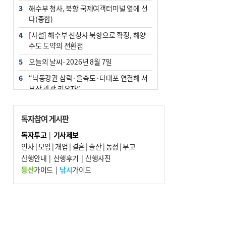
3
해수부 청사, 북항 국제여객터미널 옆에 선
다(종합)
4
[사설] 해수부 신청사 북항으로 확정, 해양
수도 도약의 전환점
5
오늘의 날씨- 2026년 8월 7일
6
“낙동강권 삼락·을숙도·다대포 연결해 서
부산 관광 키우자”
7
부울경 주말부터 비소식…‘극한 폭염’ 한풀
꺾일 듯
독자참여 게시판
8
피란마을 67년 역사인데…전교생 24명 아
독자투고
|
기사제보
미초 통폐합 기로
인사
|
모임
|
개업
|
결혼
|
출산
|
동정
|
부고
9
산행안내
외국인 선원 ‘인신매매 경유지’ 된 부산…
|
산행후기
|
산행사진
우려가 현실로
등산
가이드
|
낚시
가이드
10
수사독점 책임 커진 경찰, 방치사건 해결 부
랴부랴 속도전