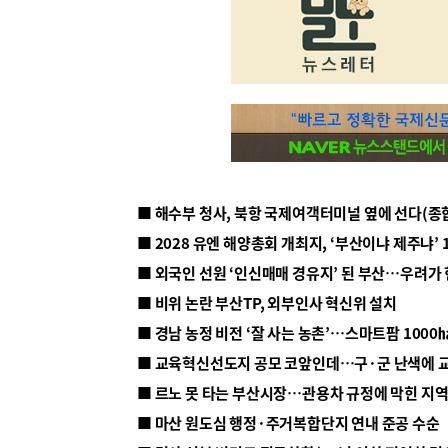
■ 해수부 청사, 북항 국제여객터미널 옆에 선다(종
■ 2028 유엔 해양총회 개최지, ‘부산이냐 제주냐’ 
■ 외국인 선원 ‘인신매매 경유지’ 된 부산…우려가
■ 비위 논란 부산TP, 외부인사 혁신위 설치
■ 르노 못 타는 부산시장…관용차 규정에 막힌 지
■ 마산 원도심 행정·주거복합단지 연내 준공 수순