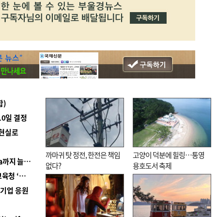
합)
10일 결정
 현실로
까마귀 탓 정전, 한전은 책임
고양이 덕분에 힐링…통영
■ 경남 농정 비전 ‘잘 사는 농촌’…스마트팜 1000㏊까지 늘린다
없다?
용호도서 축제
■ 교육혁신선도지 공모 코앞인데…구·군 난색에 교육청 ‘쩔쩔’
역기업 응원