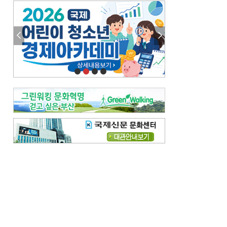
엘리트 자평해온 市 공무원…생중계 회의서 능력 입증을
김준희의 클래식 인사이트
[전체보기]
여름날의 애상, 왈츠
빛나는 꿈의 계절, 4월의 노래
김지윤의 우리음악 이야기
[전체보기]
세종시대 음악이 전해진 이유
영산회상, 불교음악에서 풍류음악으로
뉴스와 현장
[전체보기]
‘800조 투자’ 희비 가른 재생에너지
뜨거워지는 바다, 북쪽으로 열리는 항로
데스크시각
[전체보기]
물은 행정구역 경계를 따라 흐르지 않는다
도청도설
[전체보기]
회피형 대통령
다대포 부산바다축제
독자 투고
[전체보기]
새로운 시작 ‘황혼 이혼’
무료 화장실 깨끗하게 쓰자
메디칼럼
[전체보기]