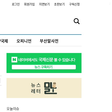
2
로그인
회원가입
지면보기
초판보기
구독신청
V국제
오피니언
부산말사전
오늘
이슈