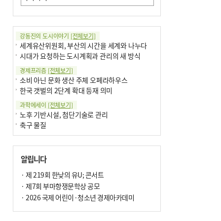
강동진의 도시이야기
[전체보기]
세계유산위원회, 부산의 시간을 세계와 나누다
시대가 요청하는 도시계획과 관리의 새 방식
경제프리즘
[전체보기]
소비 아닌 문화 생산 주체 오페라하우스
한국 갯벌의 2단계 확대 등재 의미
과학에세이
[전체보기]
노후 기반시설, 첨단기술로 관리
축구 물질
국제칼럼
[전체보기]
부정선거
알립니다
선관위와 尹의 ‘0점 답안’
기고
· 제 219회 한낮의 유U; 콘서트
[전체보기]
환자의 희망, 헌혈의 힘
· 제7회 부마항쟁문학상 공모
대학과 지역 ‘연결’이 지역혁신이다
· 2026 국제 어린이·청소년 경제아카데미
기자수첩
[전체보기]
금고 이사장 전횡, 지금도 진행중