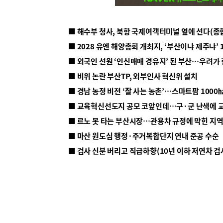
■ 해수부 청사, 북항 국제여객터미널 옆에 선다(종
■ 2028 유엔 해양총회 개최지, ‘부산이냐 제주냐’ 
■ 외국인 선원 ‘인신매매 경유지’ 된 부산…우려가
■ 비위 논란 부산TP, 외부인사 혁신위 설치
■ 르노 못 타는 부산시장…관용차 규정에 막힌 지
■ 마산 원도심 행정·주거복합단지 연내 준공 수순