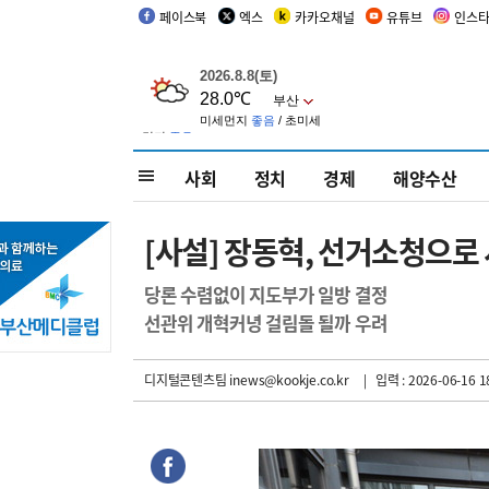
페이스북
엑스
카카오채널
유튜브
인스
사회
정치
경제
해양수산
[사설] 장동혁, 선거소청으로
당론 수렴없이 지도부가 일방 결정
선관위 개혁커녕 걸림돌 될까 우려
디지털콘텐츠팀 inews@kookje.co.kr
| 입력 : 2026-06-16 1