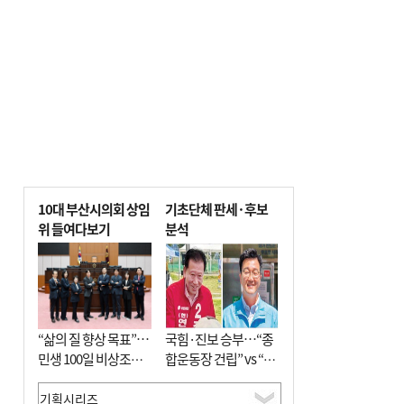
전닉스 ETF 이후 발생"
10대 부산시의회 상임
기초단체 판세·후보
위 들여다보기
분석
“삶의 질 향상 목표”…
국힘·진보 승부…“종
민생 100일 비상조치
합운동장 건립” vs “출
면밀 심사
근 공공버스 도입”