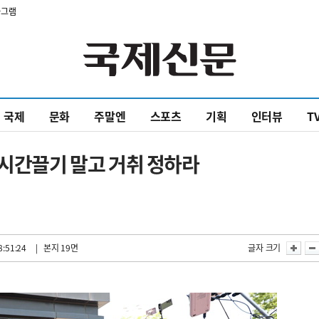
타그램
국제
문화
주말엔
스포츠
기획
인터뷰
T
 시간끌기 말고 거취 정하라
8:51:24
| 본지 19면
글자 크기