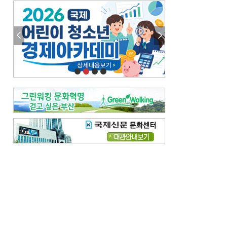
엘리트 자평해온 市 공무원…생중계 회의서 능력 입증을
김준희의 클래식 인사이트
[전체보기]
여름날의 애상, 왈츠
빛나는 꿈의 계절, 4월의 노래
김지윤의 우리음악 이야기
[전체보기]
세종시대 음악이 전해진 이유
영산회상, 불교음악에서 풍류음악으로
뉴스와 현장
[전체보기]
‘800조 투자’ 희비 가른 재생에너지
뜨거워지는 바다, 북쪽으로 열리는 항로
데스크시각
[전체보기]
물은 행정구역 경계를 따라 흐르지 않는다
도청도설
[전체보기]
회피형 대통령
다대포 부산바다축제
독자 투고
[전체보기]
새로운 시작 ‘황혼 이혼’
무료 화장실 깨끗하게 쓰자
메디칼럼
[전체보기]