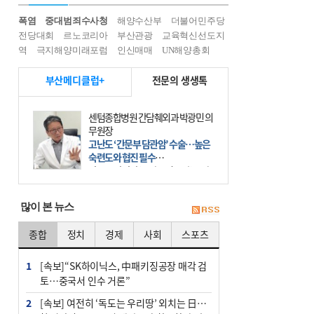
폭염
중대범죄수사청
해양수산부
더불어민주당
전당대회
르노코리아
부산관광
교육혁신선도지
역
극지해양미래포럼
인신매매
UN해양총회
부산메디클럽+
전문의 생생톡
센텀종합병원 간담췌외과 박광민 의
무원장
고난도 ‘간문부 담관암’ 수술…높은
숙련도와 협진 필수
간문부 담관암(클라츠킨 종양)은 좌
우 간에서 나오는, 담관(담즙 배출 경
로)이 합쳐지는 부위인 ‘간문부(肝門
많이 본 뉴스
部)’에 생기는 악성 종양이다. 간동맥
문맥 림프절 담
종합
정치
경제
사회
스포츠
1
[속보]“SK하이닉스, 中패키징공장 매각 검
토…중국서 인수 거론”
2
[속보] 여전히 ‘독도는 우리땅’ 외치는 日…