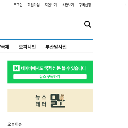
2
로그인
회원가입
지면보기
초판보기
구독신청
V국제
오피니언
부산말사전
오늘
이슈