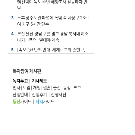
韓선박이 독도 주변 해양조사 활동하자 반
발
3
노후 상수도관 파열에 폭염 속 사상구 2300
여 가구 6시간 단수
4
부산 울산 경남 구름 많고 경남 북서내륙 소
나기…폭염·열대야 계속
5
[속보]‘尹 탄핵 반대’ 세계로교회 손현보,
백악관서 트럼프 접견
6
‘탄약 부족 사태’ 보도에 격노한 트럼프…
독자참여 게시판
군사기밀 유출자 색출 지시
독자투고
|
기사제보
7
부산 주유소 휘발유 평균가 ℓ당 1849원…
인사
|
모임
|
개업
|
결혼
|
출산
|
동정
|
부고
전주보다 3원 ↓
산행안내
|
산행후기
|
산행사진
8
[속보] ‘심판 성접대’ 논란 축구협회 공식 사
등산
가이드
|
낚시
가이드
과…“현재는 부적절 행위 없어”
9
서울 중랑구서 흉기 난동…60대 남성 2명
사망
10
"올해 코스피 사이드카 43회 중 25회는 삼