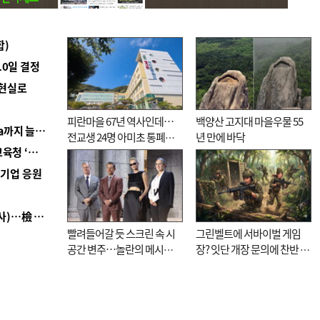
합)
10일 결정
 현실로
피란마을 67년 역사인데…
백양산 고지대 마을우물 55
■ 경남 농정 비전 ‘잘 사는 농촌’…스마트팜 1000㏊까지 늘린다
전교생 24명 아미초 통폐합
년 만에 바닥
■ 교육혁신선도지 공모 코앞인데…구·군 난색에 교육청 ‘쩔쩔’
기로
역기업 응원
■ 검사 신분 버리고 직급하향(10년 이하 저연차 검사)…檢 중수청행 기피
빨려들어갈 듯 스크린 속 시
그린벨트에 서바이벌 게임
공간 변주…놀란의 메시지
장? 잇단 개장 문의에 찬반 논
는 ‘전쟁 속죄’
쟁