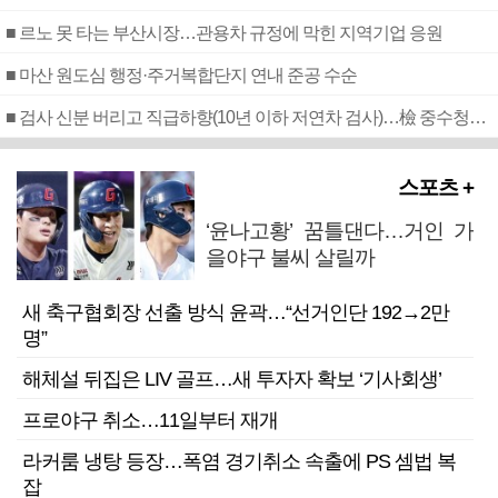
■ 르노 못 타는 부산시장…관용차 규정에 막힌 지역기업 응원
■ 마산 원도심 행정·주거복합단지 연내 준공 수순
■ 검사 신분 버리고 직급하향(10년 이하 저연차 검사)…檢 중수청행 기피
스포츠 +
‘윤나고황’ 꿈틀댄다…거인 가
을야구 불씨 살릴까
새 축구협회장 선출 방식 윤곽…“선거인단 192→2만
명”
해체설 뒤집은 LIV 골프…새 투자자 확보 ‘기사회생’
프로야구 취소…11일부터 재개
라커룸 냉탕 등장…폭염 경기취소 속출에 PS 셈법 복
잡