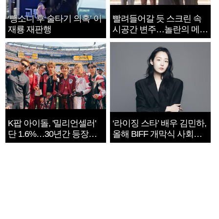
‘뺑소니 후 술타기 의혹’ 이
빨려들어갈 듯 스크린 속
재룡 재판행
시공간 변주…놀란의 메시
지는 ‘전쟁 속죄’
K팝 아이돌, '밀리언셀러'
‘라이징 스타’ 배우 김민하,
단 1.6%…30년간 등장
올해 BIFF 개막식 사회자
1182개팀 전수조사
확정