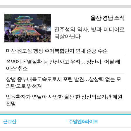
울산·경남 소식
진주성의 역사, 빛과 미디어로
되살아난다
마산 원도심 행정·주거복합단지 연내 준공 수순
폭염에 온열질환 등 안전사고 우려… 양산시, '어필 레
이스' 취소
창녕 중부내륙고속도로서 포탄 발견…살상력 없는 모
의탄으로 밝혀져
입원환자가 연달아 사망한 울산 한 정신의료기관 폐원
전망
근교산
주말엔&라이프