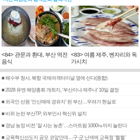
<84> 관문과 환대, 부산 역전
<83> 여름 제주, 벤자리와 독
음식
가시치
■ 해수부 청사, 북항 국제여객터미널 옆에 선다(종합)
■ 2028 유엔 해양총회 개최지, ‘부산이냐 제주냐’ 10일 결정
■ 외국인 선원 ‘인신매매 경유지’ 된 부산…우려가 현실로
■ 비위 논란 부산TP, 외부인사 혁신위 설치
■ 경남 농정 비전 ‘잘 사는 농촌’…스마트팜 1000㏊까지 늘린다
■ 교육혁신선도지 공모 코앞인데…구·군 난색에 교육청 ‘쩔쩔’