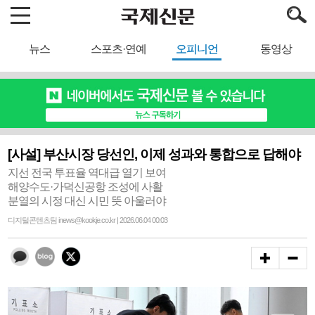
뉴스
스포츠·연예
오피니언
동영상
[사설] 부산시장 당선인, 이제 성과와 통합으로 답해야
지선 전국 투표율 역대급 열기 보여
해양수도·가덕신공항 조성에 사활
분열의 시정 대신 시민 뜻 아울러야
디지털콘텐츠팀 inews@kookje.co.kr | 2026.06.04 00:03