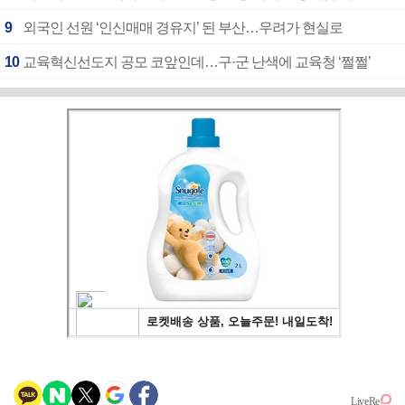
9
외국인 선원 ‘인신매매 경유지’ 된 부산…우려가 현실로
10
교육혁신선도지 공모 코앞인데…구·군 난색에 교육청 ‘쩔쩔’