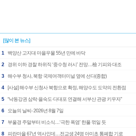
[많이 본 뉴스]
1
백양산 고지대 마을우물 55년 만에 바닥
2
경위 이하 경찰 하위직 ‘중수청 러시’ 전망…檢 기피와 대조
3
해수부 청사, 북항 국제여객터미널 옆에 선다(종합)
4
[사설] 해수부 신청사 북항으로 확정, 해양수도 도약의 전환점
5
“낙동강권 삼락·을숙도·다대포 연결해 서부산 관광 키우자”
6
오늘의 날씨- 2026년 8월 7일
7
부울경 주말부터 비소식…‘극한 폭염’ 한풀 꺾일 듯
8
피란마을 67년 역사인데…전교생 24명 아미초 통폐합 기로