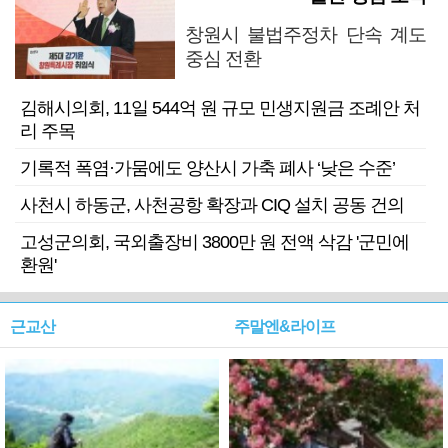
창원시 불법주정차 단속 계도
중심 전환
김해시의회, 11일 544억 원 규모 민생지원금 조례안 처
리 주목
기록적 폭염·가뭄에도 양산시 가축 폐사 ‘낮은 수준’
사천시 하동군, 사천공항 확장과 CIQ 설치 공동 건의
고성군의회, 국외출장비 3800만 원 전액 삭감 '군민에
환원'
근교산
주말엔&라이프