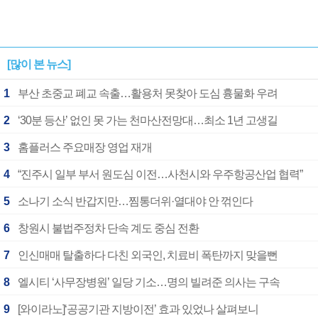
[많이 본 뉴스]
1
부산 초중교 폐교 속출…활용처 못찾아 도심 흉물화 우려
2
‘30분 등산’ 없인 못 가는 천마산전망대…최소 1년 고생길
3
홈플러스 주요매장 영업 재개
4
“진주시 일부 부서 원도심 이전…사천시와 우주항공산업 협력”
5
소나기 소식 반갑지만…찜통더위·열대야 안 꺾인다
6
창원시 불법주정차 단속 계도 중심 전환
7
인신매매 탈출하다 다친 외국인, 치료비 폭탄까지 맞을뻔
8
엘시티 ‘사무장병원’ 일당 기소…명의 빌려준 의사는 구속
9
[와이라노]‘공공기관 지방이전’ 효과 있었나 살펴보니