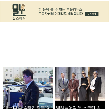
‘뺑소니 후 술타기 의혹’ 이
빨려들어갈 듯 스크린 속