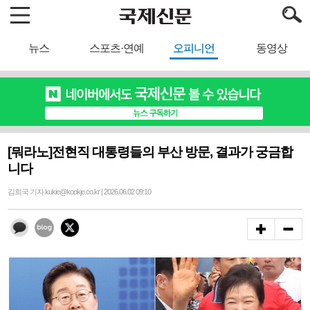
뉴스
스포츠·연예
오피니언
동영상
[뭐라노]전현직 대통령들의 부산 방문, 결과가 궁금합
니다
김희국 기자 kukie@kookje.co.kr | 2026.06.02 09:10