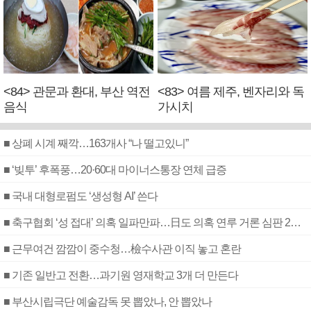
<84> 관문과 환대, 부산 역전
<83> 여름 제주, 벤자리와 독
음식
가시치
■ 상폐 시계 째깍…163개사 “나 떨고있니”
■ ‘빚투’ 후폭풍…20·60대 마이너스통장 연체 급증
■ 국내 대형로펌도 ‘생성형 AI’ 쓴다
■ 축구협회 ‘성 접대’ 의혹 일파만파…日도 의혹 연루 거론 심판 2명 조사
■ 근무여건 깜깜이 중수청…檢수사관 이직 놓고 혼란
■ 기존 일반고 전환…과기원 영재학교 3개 더 만든다
■ 부산시립극단 예술감독 못 뽑았나, 안 뽑았나