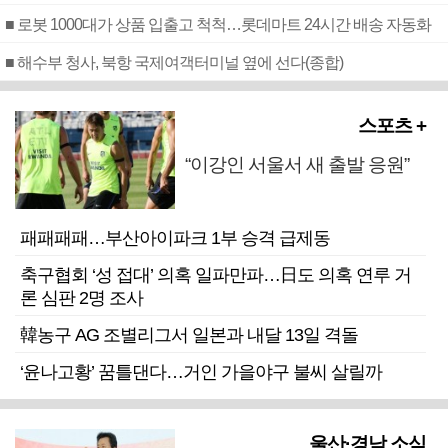
■ 로봇 1000대가 상품 입출고 척척…롯데마트 24시간 배송 자동화
■ 해수부 청사, 북항 국제여객터미널 옆에 선다(종합)
스포츠 +
“이강인 서울서 새 출발 응원”
패패패패…부산아이파크 1부 승격 급제동
축구협회 ‘성 접대’ 의혹 일파만파…日도 의혹 연루 거
론 심판 2명 조사
韓농구 AG 조별리그서 일본과 내달 13일 격돌
‘윤나고황’ 꿈틀댄다…거인 가을야구 불씨 살릴까
울산·경남 소식