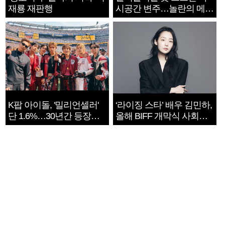
재룡 재판행
시공간 변주…놀란의 메시
지는 ‘전쟁 속죄’
K팝 아이돌, '밀리언셀러'
‘라이징 스타’ 배우 김민하,
단 1.6%…30년간 등장
올해 BIFF 개막식 사회자
1182개팀 전수조사
확정