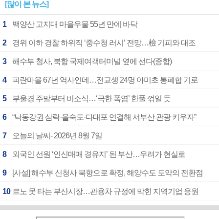
[많이 본 뉴스]
1
백양산 고지대 마을우물 55년 만에 바닥
2
경위 이하 경찰 하위직 ‘중수청 러시’ 전망…檢 기피와 대조
3
해수부 청사, 북항 국제여객터미널 옆에 선다(종합)
4
피란마을 67년 역사인데…전교생 24명 아미초 통폐합 기로
5
부울경 주말부터 비소식…‘극한 폭염’ 한풀 꺾일 듯
6
“낙동강권 삼락·을숙도·다대포 연결해 서부산 관광 키우자”
7
오늘의 날씨- 2026년 8월 7일
8
외국인 선원 ‘인신매매 경유지’ 된 부산…우려가 현실로
9
[사설] 해수부 신청사 북항으로 확정, 해양수도 도약의 전환점
10
르노 못 타는 부산시장…관용차 규정에 막힌 지역기업 응원