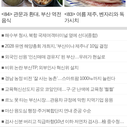
<84> 관문과 환대, 부산 역전
<83> 여름 제주, 벤자리와 독
음식
가시치
■ 해수부 청사, 북항 국제여객터미널 옆에 선다(종합)
■ 2028 유엔 해양총회 개최지, ‘부산이냐 제주냐’ 10일 결정
■ 외국인 선원 ‘인신매매 경유지’ 된 부산…우려가 현실로
■ 비위 논란 부산TP, 외부인사 혁신위 설치
■ 경남 농정 비전 ‘잘 사는 농촌’…스마트팜 1000㏊까지 늘린다
■ 교육혁신선도지 공모 코앞인데…구·군 난색에 교육청 ‘쩔쩔’
■ 르노 못 타는 부산시장…관용차 규정에 막힌 지역기업 응원
■ 마산 원도심 행정·주거복합단지 연내 준공 수순
■ 검사 신분 버리고 직급하향(10년 이하 저연차 검사)…檢 중수청행 기피