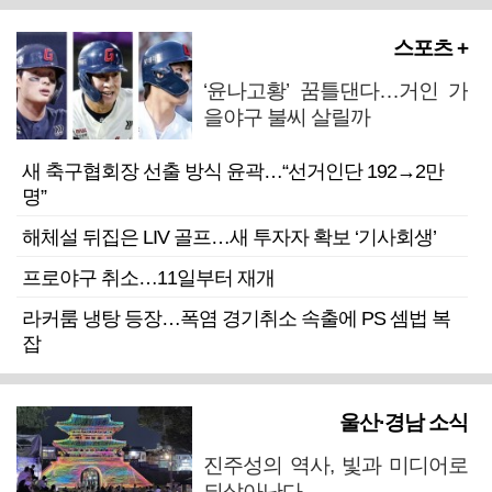
스포츠 +
‘윤나고황’ 꿈틀댄다…거인 가
을야구 불씨 살릴까
새 축구협회장 선출 방식 윤곽…“선거인단 192→2만
명”
해체설 뒤집은 LIV 골프…새 투자자 확보 ‘기사회생’
프로야구 취소…11일부터 재개
라커룸 냉탕 등장…폭염 경기취소 속출에 PS 셈법 복
잡
울산·경남 소식
진주성의 역사, 빛과 미디어로
되살아난다