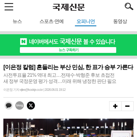
뉴스
스포츠·연예
오피니언
동영상
[이은정 칼럼] 흔들리는 부산 민심, 한 표가 승부 가른다
사전투표율 21% 역대 최고…전재수·박형준 후보 초접전
새 정부 국정운영 평가 성격…미래 위해 냉정한 판단 필요
이은정 기자 ejlee@kookje.co.kr | 2026.06.01 19:12