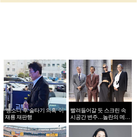
‘뺑소니 후 술타기 의혹’ 이
빨려들어갈 듯 스크린 속
재룡 재판행
시공간 변주…놀란의 메시
지는 ‘전쟁 속죄’