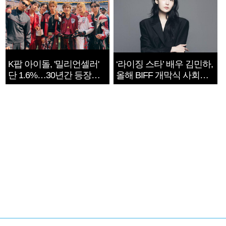
K팝 아이돌, '밀리언셀러'
‘라이징 스타’ 배우 김민하,
단 1.6%…30년간 등장
올해 BIFF 개막식 사회자
1182개팀 전수조사
확정