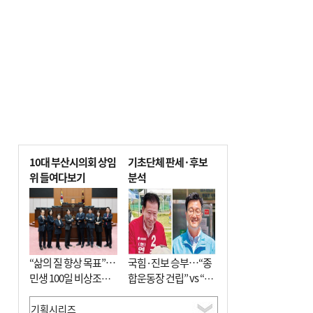
사망
10대 부산시의회 상임
기초단체 판세·후보
위 들여다보기
분석
“삶의 질 향상 목표”…
국힘·진보 승부…“종
민생 100일 비상조치
합운동장 건립” vs “출
면밀 심사
근 공공버스 도입”