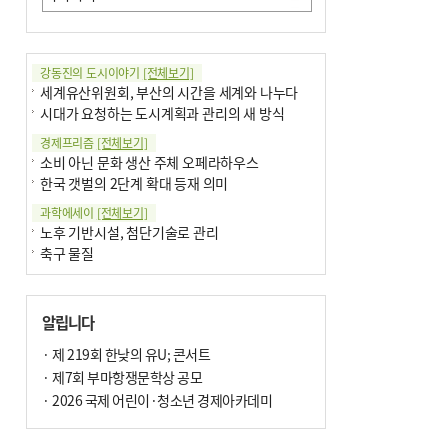
강동진의 도시이야기
[전체보기]
세계유산위원회, 부산의 시간을 세계와 나누다
시대가 요청하는 도시계획과 관리의 새 방식
경제프리즘
[전체보기]
소비 아닌 문화 생산 주체 오페라하우스
한국 갯벌의 2단계 확대 등재 의미
과학에세이
[전체보기]
노후 기반시설, 첨단기술로 관리
축구 물질
국제칼럼
[전체보기]
부정선거
알립니다
선관위와 尹의 ‘0점 답안’
기고
· 제 219회 한낮의 유U; 콘서트
[전체보기]
환자의 희망, 헌혈의 힘
· 제7회 부마항쟁문학상 공모
대학과 지역 ‘연결’이 지역혁신이다
· 2026 국제 어린이·청소년 경제아카데미
기자수첩
[전체보기]
금고 이사장 전횡, 지금도 진행중