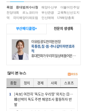
폭염
중대범죄수사청
해양수산부
더불어민주당
전당대회
르노코리아
부산관광
교육혁신선도지
역
극지해양미래포럼
인신매매
UN해양총회
부산메디클럽+
전문의 생생톡
이유림 광도한의원 원장
목 통증, 침·뜸·추나 같이 하면 효과
적
휴대전화가 우리의 일상에 들어온 지
20년이 넘었다. 요즘에는 사람들 대
부분 스마트폰이라는 작은 기계를 한
시도 손에서 떼어놓지 않는다. 스마
많이 본 뉴스
트폰을 오래 사용하는
종합
정치
경제
사회
스포츠
1
[속보] 여전히 ‘독도는 우리땅’ 외치는 日…
韓선박이 독도 주변 해양조사 활동하자 반
발