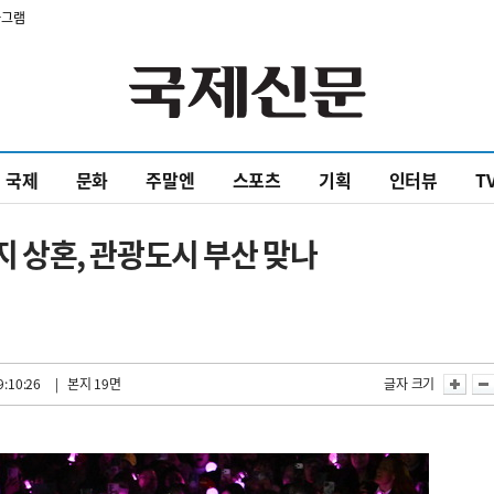
타그램
국제
문화
주말엔
스포츠
기획
인터뷰
T
가지 상혼, 관광도시 부산 맞나
9:10:26
| 본지 19면
글자 크기