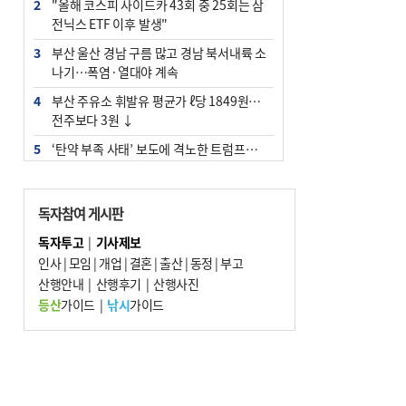
2
"올해 코스피 사이드카 43회 중 25회는 삼
전닉스 ETF 이후 발생"
3
부산 울산 경남 구름 많고 경남 북서내륙 소
나기…폭염·열대야 계속
4
부산 주유소 휘발유 평균가 ℓ당 1849원…
전주보다 3원 ↓
5
‘탄약 부족 사태’ 보도에 격노한 트럼프…
군사기밀 유출자 색출 지시
6
부산 앞바다에 기름 425ℓ 유출한 러시아 화
독자참여 게시판
물선 적발
독자투고
|
기사제보
7
[2026 부산청소년극지체험탐험대 현장르
인사
|
모임
|
개업
|
결혼
|
출산
|
동정
|
부고
포] 2회 : 하늘에서 만난 얼음의 나라
산행안내
|
산행후기
|
산행사진
8
입추 지났지만 푹푹 찐다…온열질환자 10
등산
가이드
|
낚시
가이드
년 만에 3배
9
[속보] ‘심판 성접대’ 논란 축구협회 공식 사
과…“현재는 부적절 행위 없어”
10
서울 중랑구서 흉기 난동…60대 남성 2명