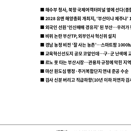
■ 해수부 청사, 북항 국제여객터미널 옆에 선다(종
■ 2028 유엔 해양총회 개최지, ‘부산이냐 제주냐’ 
■ 외국인 선원 ‘인신매매 경유지’ 된 부산…우려가
■ 비위 논란 부산TP, 외부인사 혁신위 설치
■ 르노 못 타는 부산시장…관용차 규정에 막힌 지
■ 마산 원도심 행정·주거복합단지 연내 준공 수순