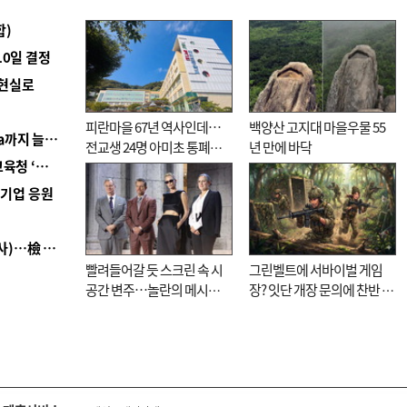
합)
10일 결정
 현실로
피란마을 67년 역사인데…
백양산 고지대 마을우물 55
■ 경남 농정 비전 ‘잘 사는 농촌’…스마트팜 1000㏊까지 늘린다
전교생 24명 아미초 통폐합
년 만에 바닥
■ 교육혁신선도지 공모 코앞인데…구·군 난색에 교육청 ‘쩔쩔’
기로
역기업 응원
■ 검사 신분 버리고 직급하향(10년 이하 저연차 검사)…檢 중수청행 기피
빨려들어갈 듯 스크린 속 시
그린벨트에 서바이벌 게임
공간 변주…놀란의 메시지
장? 잇단 개장 문의에 찬반 논
는 ‘전쟁 속죄’
쟁