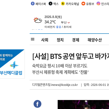
페이스북
엑스
카카오채널
유튜브
인스
사회
정치
경제
해양수산
[사설] BTS 공연 앞두고 바
숙박요금 평시 10배 이상 부르기도
부산시 체류형 축제 계획에도 ‘찬물’
디지털콘텐츠팀 inews@kookje.co.kr
| 입력 : 2026-06-01 1