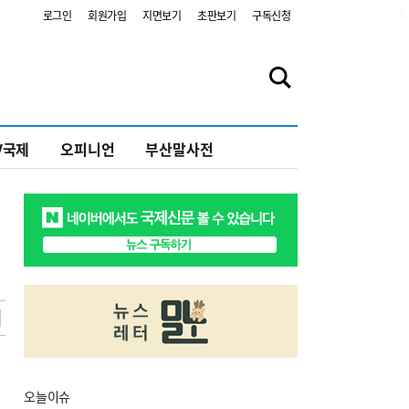
2
로그인
회원가입
지면보기
초판보기
구독신청
V국제
오피니언
부산말사전
오늘
이슈