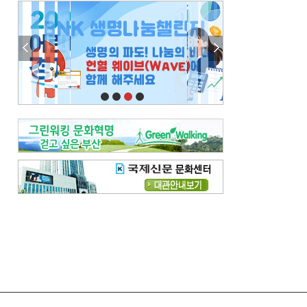
엘리트 자평해온 市 공무원…생중계 회의서 능력 입증을
김준희의 클래식 인사이트
[전체보기]
여름날의 애상, 왈츠
빛나는 꿈의 계절, 4월의 노래
김지윤의 우리음악 이야기
[전체보기]
세종시대 음악이 전해진 이유
영산회상, 불교음악에서 풍류음악으로
뉴스와 현장
[전체보기]
‘800조 투자’ 희비 가른 재생에너지
뜨거워지는 바다, 북쪽으로 열리는 항로
데스크시각
[전체보기]
물은 행정구역 경계를 따라 흐르지 않는다
도청도설
[전체보기]
회피형 대통령
다대포 부산바다축제
독자 투고
[전체보기]
새로운 시작 ‘황혼 이혼’
무료 화장실 깨끗하게 쓰자
메디칼럼
[전체보기]