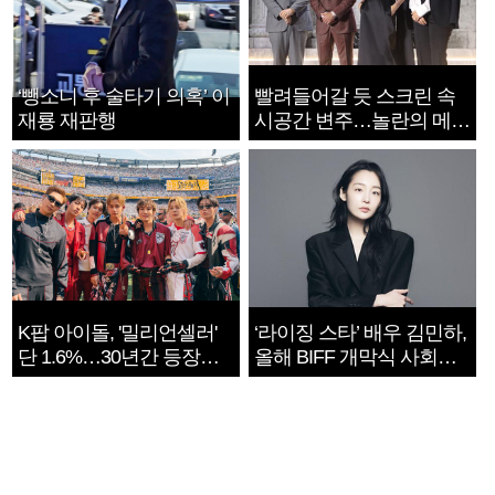
‘뺑소니 후 술타기 의혹’ 이
빨려들어갈 듯 스크린 속
재룡 재판행
시공간 변주…놀란의 메시
지는 ‘전쟁 속죄’
K팝 아이돌, '밀리언셀러'
‘라이징 스타’ 배우 김민하,
단 1.6%…30년간 등장
올해 BIFF 개막식 사회자
1182개팀 전수조사
확정