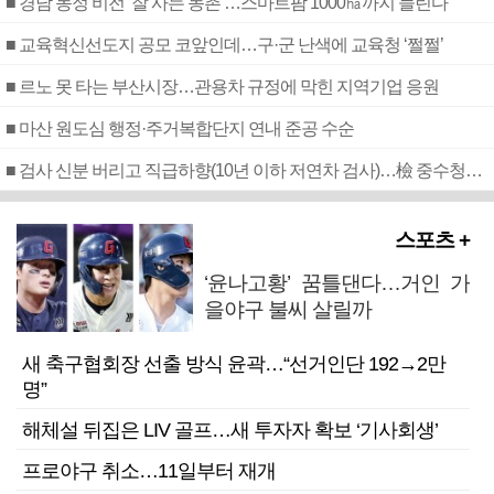
■ 경남 농정 비전 ‘잘 사는 농촌’…스마트팜 1000㏊까지 늘린다
■ 교육혁신선도지 공모 코앞인데…구·군 난색에 교육청 ‘쩔쩔’
■ 르노 못 타는 부산시장…관용차 규정에 막힌 지역기업 응원
■ 마산 원도심 행정·주거복합단지 연내 준공 수순
■ 검사 신분 버리고 직급하향(10년 이하 저연차 검사)…檢 중수청행 기피
스포츠 +
‘윤나고황’ 꿈틀댄다…거인 가
을야구 불씨 살릴까
새 축구협회장 선출 방식 윤곽…“선거인단 192→2만
명”
해체설 뒤집은 LIV 골프…새 투자자 확보 ‘기사회생’
프로야구 취소…11일부터 재개