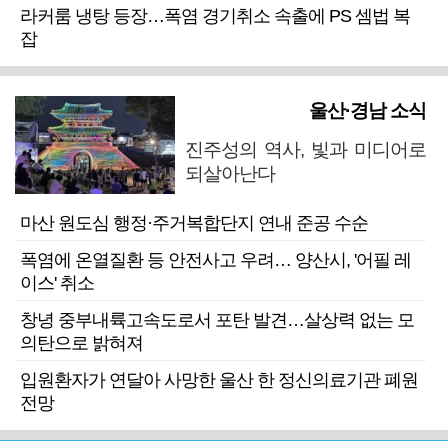
라커룸 냉탕 등장…폭염 경기취소 속출에 PS 셈법 복
잡
울산·경남 소식
진주성의 역사, 빛과 미디어로
되살아난다
마산 원도심 행정·주거복합단지 연내 준공 수순
폭염에 온열질환 등 안전사고 우려… 양산시, '어필 레
이스' 취소
창녕 중부내륙고속도로서 포탄 발견…살상력 없는 모
의탄으로 밝혀져
입원환자가 연달아 사망한 울산 한 정신의료기관 폐원
전망