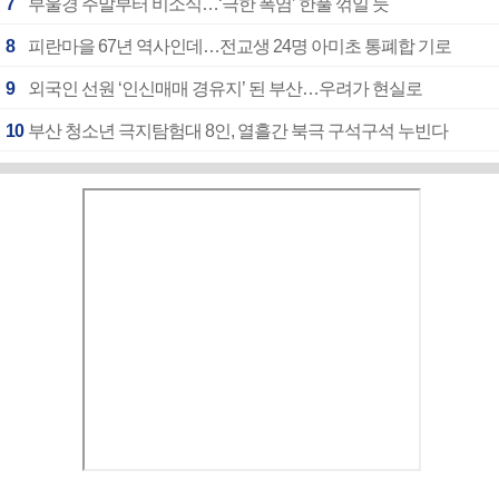
7
부울경 주말부터 비소식…‘극한 폭염’ 한풀 꺾일 듯
8
피란마을 67년 역사인데…전교생 24명 아미초 통폐합 기로
9
외국인 선원 ‘인신매매 경유지’ 된 부산…우려가 현실로
10
부산 청소년 극지탐험대 8인, 열흘간 북극 구석구석 누빈다