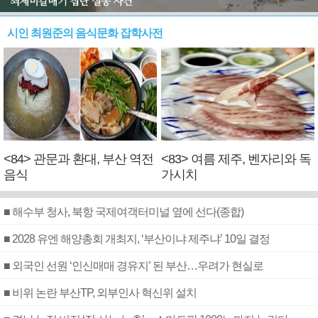
시인 최원준의 음식문화 잡학사전
<84> 관문과 환대, 부산 역전
<83> 여름 제주, 벤자리와 독
음식
가시치
■ 해수부 청사, 북항 국제여객터미널 옆에 선다(종합)
■ 2028 유엔 해양총회 개최지, ‘부산이냐 제주냐’ 10일 결정
■ 외국인 선원 ‘인신매매 경유지’ 된 부산…우려가 현실로
■ 비위 논란 부산TP, 외부인사 혁신위 설치