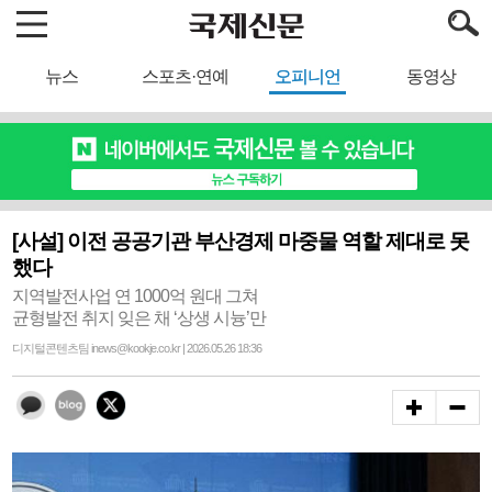
뉴스
스포츠·연예
오피니언
동영상
[사설] 이전 공공기관 부산경제 마중물 역할 제대로 못
했다
지역발전사업 연 1000억 원대 그쳐
균형발전 취지 잊은 채 ‘상생 시늉’만
디지털콘텐츠팀 inews@kookje.co.kr | 2026.05.26 18:36