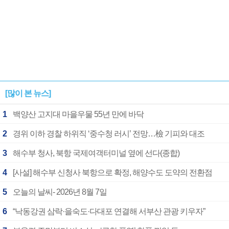
[많이 본 뉴스]
1
백양산 고지대 마을우물 55년 만에 바닥
2
경위 이하 경찰 하위직 ‘중수청 러시’ 전망…檢 기피와 대조
3
해수부 청사, 북항 국제여객터미널 옆에 선다(종합)
4
[사설] 해수부 신청사 북항으로 확정, 해양수도 도약의 전환점
5
오늘의 날씨- 2026년 8월 7일
6
“낙동강권 삼락·을숙도·다대포 연결해 서부산 관광 키우자”