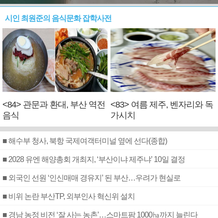
시인 최원준의 음식문화 잡학사전
<84> 관문과 환대, 부산 역전
<83> 여름 제주, 벤자리와 독
음식
가시치
■ 해수부 청사, 북항 국제여객터미널 옆에 선다(종합)
■ 2028 유엔 해양총회 개최지, ‘부산이냐 제주냐’ 10일 결정
■ 외국인 선원 ‘인신매매 경유지’ 된 부산…우려가 현실로
■ 비위 논란 부산TP, 외부인사 혁신위 설치
■ 경남 농정 비전 ‘잘 사는 농촌’…스마트팜 1000㏊까지 늘린다