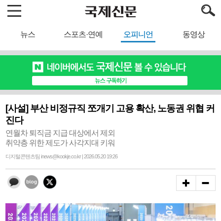
뉴스
스포츠·연예
오피니언
동영상
[사설] 부산 비정규직 쪼개기 고용 확산, 노동권 위협 커
진다
연월차 퇴직금 지급 대상에서 제외
취약층 위한 제도가 사각지대 키워
디지털콘텐츠팀 inews@kookje.co.kr | 2026.05.20 19:26