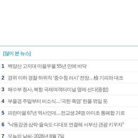
[많이 본 뉴스]
1
백양산 고지대 마을우물 55년 만에 바닥
2
경위 이하 경찰 하위직 ‘중수청 러시’ 전망…檢 기피와 대조
3
해수부 청사, 북항 국제여객터미널 옆에 선다(종합)
4
부울경 주말부터 비소식…‘극한 폭염’ 한풀 꺾일 듯
5
피란마을 67년 역사인데…전교생 24명 아미초 통폐합 기로
6
“낙동강권 삼락·을숙도·다대포 연결해 서부산 관광 키우자”
7
오늘의 날씨- 2026년 8월 7일