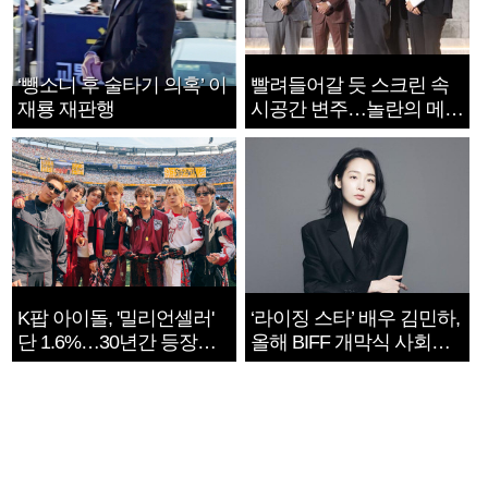
‘뺑소니 후 술타기 의혹’ 이
빨려들어갈 듯 스크린 속
재룡 재판행
시공간 변주…놀란의 메시
지는 ‘전쟁 속죄’
K팝 아이돌, '밀리언셀러'
‘라이징 스타’ 배우 김민하,
단 1.6%…30년간 등장
올해 BIFF 개막식 사회자
1182개팀 전수조사
확정