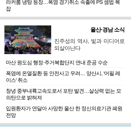
라커룸 냉탕 등장…폭염 경기취소 속출에 PS 셈법 복
잡
울산·경남 소식
진주성의 역사, 빛과 미디어로
되살아난다
마산 원도심 행정·주거복합단지 연내 준공 수순
폭염에 온열질환 등 안전사고 우려… 양산시, '어필 레
이스' 취소
창녕 중부내륙고속도로서 포탄 발견…살상력 없는 모
의탄으로 밝혀져
입원환자가 연달아 사망한 울산 한 정신의료기관 폐원
전망