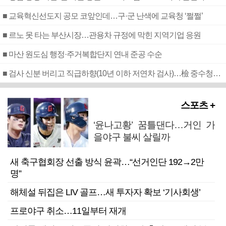
■ 교육혁신선도지 공모 코앞인데…구·군 난색에 교육청 ‘쩔쩔’
■ 르노 못 타는 부산시장…관용차 규정에 막힌 지역기업 응원
■ 마산 원도심 행정·주거복합단지 연내 준공 수순
■ 검사 신분 버리고 직급하향(10년 이하 저연차 검사)…檢 중수청행 기피
스포츠 +
‘윤나고황’ 꿈틀댄다…거인 가
을야구 불씨 살릴까
새 축구협회장 선출 방식 윤곽…“선거인단 192→2만
명”
해체설 뒤집은 LIV 골프…새 투자자 확보 ‘기사회생’
프로야구 취소…11일부터 재개