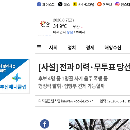
페이스북
엑스
카카오채널
유튜브
인스
사회
정치
경제
해양수산
[사설] 전과 이력·무투표 당
후보 4명 중 1명꼴 사기 음주 폭행 등
행정력 발휘·집행부 견제 가능할까
디지털콘텐츠팀 inews@kookje.co.kr
| 입력 : 2026-05-18 1