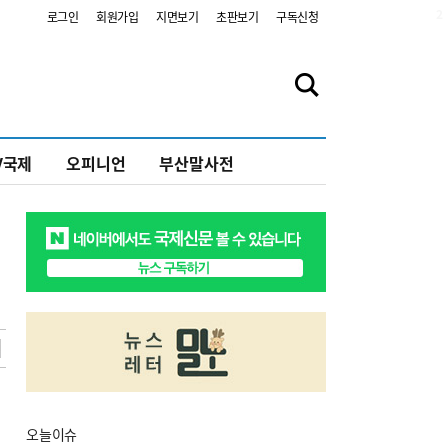
2
로그인
회원가입
지면보기
초판보기
구독신청
V국제
오피니언
부산말사전
오늘
이슈