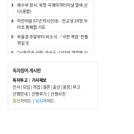
3
해수부 청사, 북항 국제여객터미널 옆에 선
다(종합)
4
피란마을 67년 역사인데…전교생 24명 아
미초 통폐합 기로
5
부울경 주말부터 비소식…‘극한 폭염’ 한풀
꺾일 듯
6
“낙동강권 삼락·을숙도·다대포 연결해 서
부산 관광 키우자”
7
오늘의 날씨- 2026년 8월 7일
독자참여 게시판
8
[사설] 해수부 신청사 북항으로 확정, 해양
독자투고
|
기사제보
수도 도약의 전환점
인사
|
모임
|
개업
|
결혼
|
출산
|
동정
|
부고
9
산행안내
외국인 선원 ‘인신매매 경유지’ 된 부산…
|
산행후기
|
산행사진
우려가 현실로
등산
가이드
|
낚시
가이드
10
르노 못 타는 부산시장…관용차 규정에 막
힌 지역기업 응원