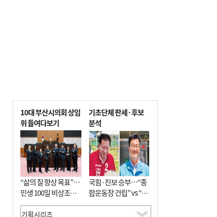
10대 부산시의회 상임
기초단체 판세·후보
위 들여다보기
분석
“삶의 질 향상 목표”…
국힘·진보 승부…“종
민생 100일 비상조치
합운동장 건립” vs “출
면밀 심사
근 공공버스 도입”