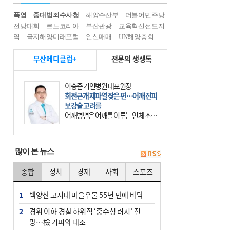
폭염
중대범죄수사청
해양수산부
더불어민주당
전당대회
르노코리아
부산관광
교육혁신선도지
역
극지해양미래포럼
인신매매
UN해양총회
부산메디클럽+
전문의 생생톡
이승준 거인병원 대표원장
회전근개 재파열 잦은 편…어깨 진피
보강술 고려를
어깨병변은 어깨를 이루는 인체 조직
에 발생하는 손상을 말한다. 여기에
는 오십견과 회전근개 증후군, 어깨
의 석회성 힘줄염 등이 있다. 국민건
많이 본 뉴스
강보험에 의하면 어깨병변
종합
정치
경제
사회
스포츠
1
백양산 고지대 마을우물 55년 만에 바닥
2
경위 이하 경찰 하위직 ‘중수청 러시’ 전
망…檢 기피와 대조