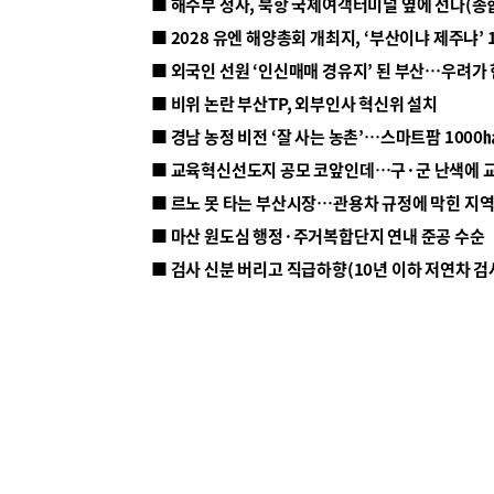
■ 해수부 청사, 북항 국제여객터미널 옆에 선다(종
■ 2028 유엔 해양총회 개최지, ‘부산이냐 제주냐’ 
■ 외국인 선원 ‘인신매매 경유지’ 된 부산…우려가
■ 비위 논란 부산TP, 외부인사 혁신위 설치
■ 르노 못 타는 부산시장…관용차 규정에 막힌 지
■ 마산 원도심 행정·주거복합단지 연내 준공 수순