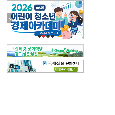
엘리트 자평해온 市 공무원…생중계 회의서 능력 입증을
김준희의 클래식 인사이트
[전체보기]
여름날의 애상, 왈츠
빛나는 꿈의 계절, 4월의 노래
김지윤의 우리음악 이야기
[전체보기]
세종시대 음악이 전해진 이유
영산회상, 불교음악에서 풍류음악으로
뉴스와 현장
[전체보기]
‘800조 투자’ 희비 가른 재생에너지
뜨거워지는 바다, 북쪽으로 열리는 항로
데스크시각
[전체보기]
물은 행정구역 경계를 따라 흐르지 않는다
도청도설
[전체보기]
회피형 대통령
다대포 부산바다축제
독자 투고
[전체보기]
새로운 시작 ‘황혼 이혼’
무료 화장실 깨끗하게 쓰자
메디칼럼
[전체보기]