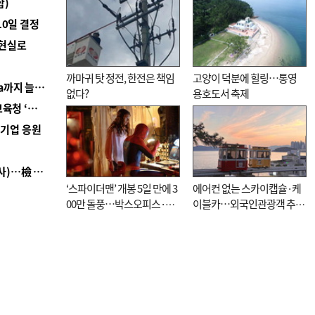
합)
10일 결정
 현실로
까마귀 탓 정전, 한전은 책임
고양이 덕분에 힐링…통영
■ 경남 농정 비전 ‘잘 사는 농촌’…스마트팜 1000㏊까지 늘린다
없다?
용호도서 축제
■ 교육혁신선도지 공모 코앞인데…구·군 난색에 교육청 ‘쩔쩔’
역기업 응원
■ 검사 신분 버리고 직급하향(10년 이하 저연차 검사)…檢 중수청행 기피
‘스파이더맨’ 개봉 5일 만에 3
에어컨 없는 스카이캡슐·케
00만 돌풍…박스오피스·예
이블카…외국인관광객 추억
매율 동시 1위
대신 고역 될라