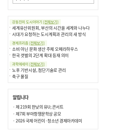
강동진의 도시이야기
[전체보기]
세계유산위원회, 부산의 시간을 세계와 나누다
시대가 요청하는 도시계획과 관리의 새 방식
경제프리즘
[전체보기]
소비 아닌 문화 생산 주체 오페라하우스
한국 갯벌의 2단계 확대 등재 의미
과학에세이
[전체보기]
노후 기반시설, 첨단기술로 관리
축구 물질
국제칼럼
[전체보기]
부정선거
알립니다
선관위와 尹의 ‘0점 답안’
기고
· 제 219회 한낮의 유U; 콘서트
[전체보기]
환자의 희망, 헌혈의 힘
· 제7회 부마항쟁문학상 공모
대학과 지역 ‘연결’이 지역혁신이다
· 2026 국제 어린이·청소년 경제아카데미
기자수첩
[전체보기]
금고 이사장 전횡, 지금도 진행중