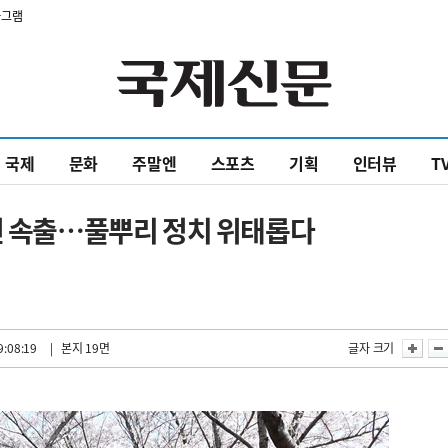
타그램
국제
문화
주말엔
스포츠
기획
인터뷰
T
선 속출…풀뿌리 정치 위태롭다
9:08:19
| 본지 19면
글자 크기