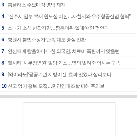
3
홈플러스 주요매장 영업 재개
4
“진주시 일부 부서 원도심 이전…사천시와 우주항공산업 협력”
5
소나기 소식 반갑지만…찜통더위·열대야 안 꺾인다
6
창원시 불법주정차 단속 계도 중심 전환
7
인신매매 탈출하다 다친 외국인, 치료비 폭탄까지 맞을뻔
8
엘시티 ‘사무장병원’ 일당 기소…명의 빌려준 의사는 구속
9
[와이라노]‘공공기관 지방이전’ 효과 있었나 살펴보니
10
신고 없이 홍보·모집…민간임대조합 피해 주의보