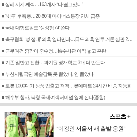
■ 상폐 시계 째깍…163개사 “나 떨고있니”
■ ‘빚투’ 후폭풍…20·60대 마이너스통장 연체 급증
■ 국내 대형로펌도 ‘생성형 AI’ 쓴다
■ 축구협회 ‘성 접대’ 의혹 일파만파…日도 의혹 연루 거론 심판 2명 조사
■ 근무여건 깜깜이 중수청…檢수사관 이직 놓고 혼란
■ 기존 일반고 전환…과기원 영재학교 3개 더 만든다
■ 부산시립극단 예술감독 못 뽑았나, 안 뽑았나
■ 로봇 1000대가 상품 입출고 척척…롯데마트 24시간 배송 자동화
■ 해수부 청사, 북항 국제여객터미널 옆에 선다(종합)
스포츠 +
“이강인 서울서 새 출발 응원”