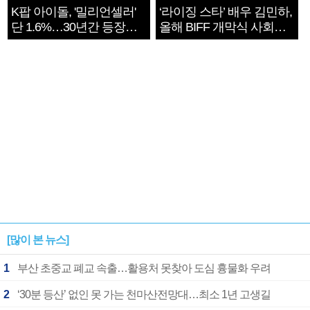
K팝 아이돌, '밀리언셀러'
‘라이징 스타’ 배우 김민하,
단 1.6%…30년간 등장
올해 BIFF 개막식 사회자
1182개팀 전수조사
확정
[많이 본 뉴스]
1
부산 초중교 폐교 속출…활용처 못찾아 도심 흉물화 우려
2
‘30분 등산’ 없인 못 가는 천마산전망대…최소 1년 고생길