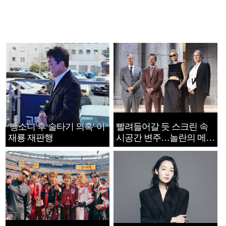
‘뺑소니 후 술타기 의혹’ 이
빨려들어갈 듯 스크린 속
재룡 재판행
시공간 변주…놀란의 메시
지는 ‘전쟁 속죄’