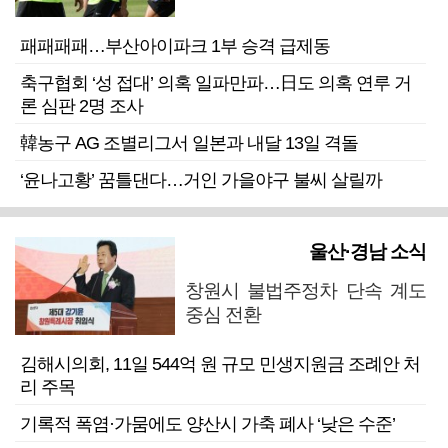
패패패패…부산아이파크 1부 승격 급제동
축구협회 ‘성 접대’ 의혹 일파만파…日도 의혹 연루 거
론 심판 2명 조사
韓농구 AG 조별리그서 일본과 내달 13일 격돌
‘윤나고황’ 꿈틀댄다…거인 가을야구 불씨 살릴까
울산·경남 소식
창원시 불법주정차 단속 계도
중심 전환
김해시의회, 11일 544억 원 규모 민생지원금 조례안 처
리 주목
기록적 폭염·가뭄에도 양산시 가축 폐사 ‘낮은 수준’