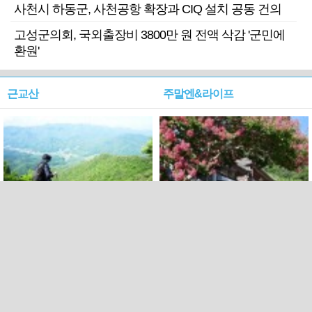
사천시 하동군, 사천공항 확장과 CIQ 설치 공동 건의
고성군의회, 국외출장비 3800만 원 전액 삭감 '군민에
환원'
근교산
주말엔&라이프
근교산&그너머…상주·문경
폭염보다 더 뜨거워라…100
청화산~시루봉
일을 붉게 불태울 ‘선비정신’
피었네
PC버전
엑스
페이스북
Copyright ⓒ 2015 All rights reserved by 국제신문