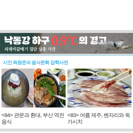
시인 최원준의 음식문화 잡학사전
<84> 관문과 환대, 부산 역전
<83> 여름 제주, 벤자리와 독
음식
가시치