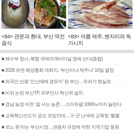
<84> 관문과 환대, 부산 역전
<83> 여름 제주, 벤자리와 독
음식
가시치
■ 해수부 청사, 북항 국제여객터미널 옆에 선다(종합)
■ 2028 유엔 해양총회 개최지, ‘부산이냐 제주냐’ 10일 결정
■ 외국인 선원 ‘인신매매 경유지’ 된 부산…우려가 현실로
■ 비위 논란 부산TP, 외부인사 혁신위 설치
■ 경남 농정 비전 ‘잘 사는 농촌’…스마트팜 1000㏊까지 늘린다
■ 교육혁신선도지 공모 코앞인데…구·군 난색에 교육청 ‘쩔쩔’
■ 르노 못 타는 부산시장…관용차 규정에 막힌 지역기업 응원