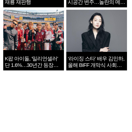
재룡 재판행
시공간 변주…놀란의 메시
지는 ‘전쟁 속죄’
K팝 아이돌, '밀리언셀러'
‘라이징 스타’ 배우 김민하,
단 1.6%…30년간 등장
올해 BIFF 개막식 사회자
1182개팀 전수조사
확정