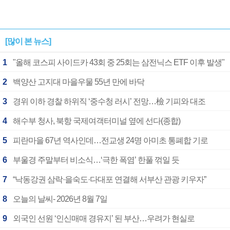
[많이 본 뉴스]
1
"올해 코스피 사이드카 43회 중 25회는 삼전닉스 ETF 이후 발생"
2
백양산 고지대 마을우물 55년 만에 바닥
3
경위 이하 경찰 하위직 ‘중수청 러시’ 전망…檢 기피와 대조
4
해수부 청사, 북항 국제여객터미널 옆에 선다(종합)
5
피란마을 67년 역사인데…전교생 24명 아미초 통폐합 기로
6
부울경 주말부터 비소식…‘극한 폭염’ 한풀 꺾일 듯
7
“낙동강권 삼락·을숙도·다대포 연결해 서부산 관광 키우자”
8
오늘의 날씨- 2026년 8월 7일
9
외국인 선원 ‘인신매매 경유지’ 된 부산…우려가 현실로