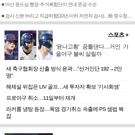
■ 마산 원도심 행정·주거복합단지 연내 준공 수순
■ 검사 신분 버리고 직급하향(10년 이하 저연차 검사)…檢 중수청행 기피
스포츠 +
‘윤나고황’ 꿈틀댄다…거인 가
을야구 불씨 살릴까
새 축구협회장 선출 방식 윤곽…“선거인단 192→2만
명”
해체설 뒤집은 LIV 골프…새 투자자 확보 ‘기사회생’
프로야구 취소…11일부터 재개
라커룸 냉탕 등장…폭염 경기취소 속출에 PS 셈법 복
잡