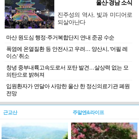
울산·경남 소식
진주성의 역사, 빛과 미디어로
되살아난다
마산 원도심 행정·주거복합단지 연내 준공 수순
폭염에 온열질환 등 안전사고 우려… 양산시, '어필 레
이스' 취소
창녕 중부내륙고속도로서 포탄 발견…살상력 없는 모
의탄으로 밝혀져
입원환자가 연달아 사망한 울산 한 정신의료기관 폐원
전망
근교산
주말엔&라이프