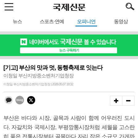
뉴스
스포츠·연예
오피니언
동영상
[기고] 부산의 맛과 멋, 동행축제로 잇는다
이청일 부산지방중소벤처기업청장
이청일 부산지방중소벤처기업청장 | 2026.05.07 19:32
부산은 바다와 시장, 골목과 사람이 함께 어우러진 도시
다. 자갈치와 국제시장, 부평깡통시장처럼 세월을 고스란
히 품은 전통시장부터 골목마다 자리 잡은 소규모 가게까