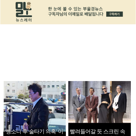
‘뺑소니 후 술타기 의혹’ 이
빨려들어갈 듯 스크린 속