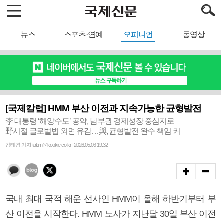
뉴스
스포츠·연예
오피니언
동영상
[국제칼럼] HMM 부산 이전과 지속가능한 균형발전
李 대통령 ‘해양수도’ 공약, 남부권 경제성장 중심지로
野시절 글로벌법 외면 유감…與, 균형발전 완수 책임 커
김태경 기자 tgkim@kookje.co.kr | 2026.05.03 19:32
국내 최대 국적 해운 선사인 HMM이 올해 하반기부터 부
산 이전을 시작한다. HMM 노사가 지난달 30일 부산 이전