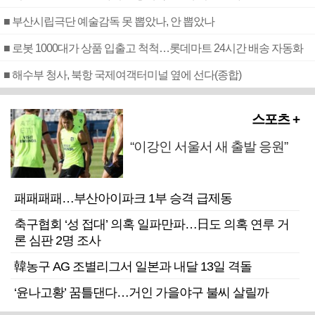
■ 부산시립극단 예술감독 못 뽑았나, 안 뽑았나
■ 로봇 1000대가 상품 입출고 척척…롯데마트 24시간 배송 자동화
■ 해수부 청사, 북항 국제여객터미널 옆에 선다(종합)
스포츠 +
“이강인 서울서 새 출발 응원”
패패패패…부산아이파크 1부 승격 급제동
축구협회 ‘성 접대’ 의혹 일파만파…日도 의혹 연루 거
론 심판 2명 조사
韓농구 AG 조별리그서 일본과 내달 13일 격돌
‘윤나고황’ 꿈틀댄다…거인 가을야구 불씨 살릴까