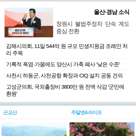
울산·경남 소식
창원시 불법주정차 단속 계도
중심 전환
김해시의회, 11일 544억 원 규모 민생지원금 조례안 처
리 주목
기록적 폭염·가뭄에도 양산시 가축 폐사 ‘낮은 수준’
사천시 하동군, 사천공항 확장과 CIQ 설치 공동 건의
고성군의회, 국외출장비 3800만 원 전액 삭감 '군민에
환원'
근교산
주말엔&라이프