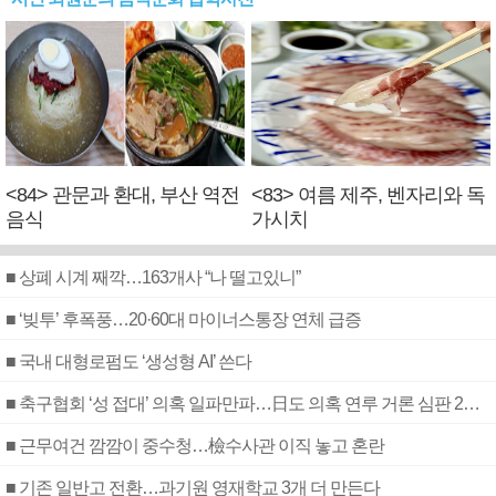
<84> 관문과 환대, 부산 역전
<83> 여름 제주, 벤자리와 독
음식
가시치
■ 상폐 시계 째깍…163개사 “나 떨고있니”
■ ‘빚투’ 후폭풍…20·60대 마이너스통장 연체 급증
■ 국내 대형로펌도 ‘생성형 AI’ 쓴다
■ 축구협회 ‘성 접대’ 의혹 일파만파…日도 의혹 연루 거론 심판 2명 조사
■ 근무여건 깜깜이 중수청…檢수사관 이직 놓고 혼란
■ 기존 일반고 전환…과기원 영재학교 3개 더 만든다