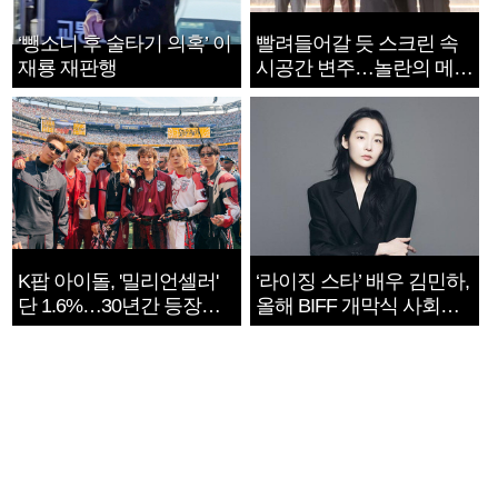
‘뺑소니 후 술타기 의혹’ 이
빨려들어갈 듯 스크린 속
재룡 재판행
시공간 변주…놀란의 메시
지는 ‘전쟁 속죄’
K팝 아이돌, '밀리언셀러'
‘라이징 스타’ 배우 김민하,
단 1.6%…30년간 등장
올해 BIFF 개막식 사회자
1182개팀 전수조사
확정