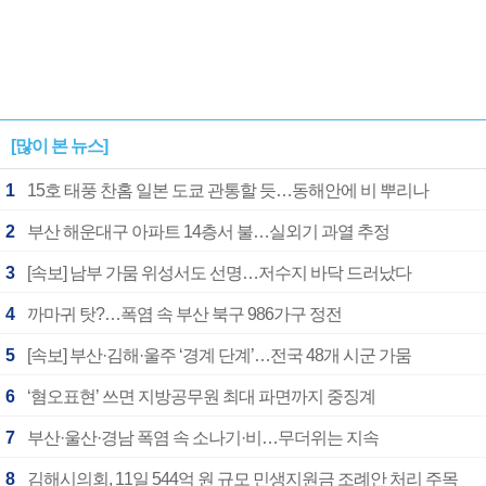
[많이 본 뉴스]
1
15호 태풍 찬홈 일본 도쿄 관통할 듯…동해안에 비 뿌리나
2
부산 해운대구 아파트 14층서 불…실외기 과열 추정
3
[속보] 남부 가뭄 위성서도 선명…저수지 바닥 드러났다
4
까마귀 탓?…폭염 속 부산 북구 986가구 정전
5
[속보] 부산·김해·울주 ‘경계 단계’…전국 48개 시군 가뭄
6
‘혐오표현’ 쓰면 지방공무원 최대 파면까지 중징계
7
부산·울산·경남 폭염 속 소나기·비…무더위는 지속
8
김해시의회, 11일 544억 원 규모 민생지원금 조례안 처리 주목