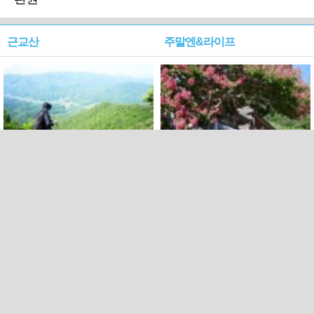
근교산
주말엔&라이프
근교산&그너머…상주·문경
폭염보다 더 뜨거워라…100
청화산~시루봉
일을 붉게 불태울 ‘선비정신’
피었네
PC버전
엑스
페이스북
Copyright ⓒ 2015 All rights reserved by 국제신문