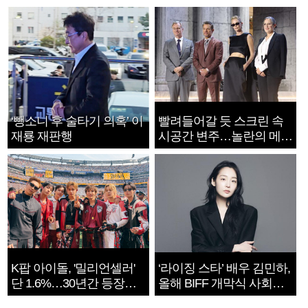
‘뺑소니 후 술타기 의혹’ 이
빨려들어갈 듯 스크린 속
재룡 재판행
시공간 변주…놀란의 메시
지는 ‘전쟁 속죄’
K팝 아이돌, '밀리언셀러'
‘라이징 스타’ 배우 김민하,
단 1.6%…30년간 등장
올해 BIFF 개막식 사회자
1182개팀 전수조사
확정