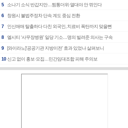
5
소나기 소식 반갑지만…찜통더위·열대야 안 꺾인다
6
창원시 불법주정차 단속 계도 중심 전환
7
인신매매 탈출하다 다친 외국인, 치료비 폭탄까지 맞을뻔
8
엘시티 ‘사무장병원’ 일당 기소…명의 빌려준 의사는 구속
9
[와이라노]‘공공기관 지방이전’ 효과 있었나 살펴보니
10
신고 없이 홍보·모집…민간임대조합 피해 주의보