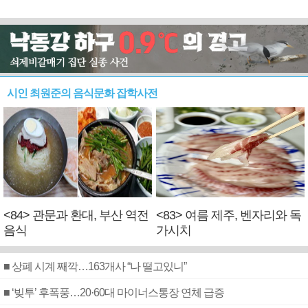
시인 최원준의 음식문화 잡학사전
<84> 관문과 환대, 부산 역전
<83> 여름 제주, 벤자리와 독
음식
가시치
■ 상폐 시계 째깍…163개사 “나 떨고있니”
■ ‘빚투’ 후폭풍…20·60대 마이너스통장 연체 급증