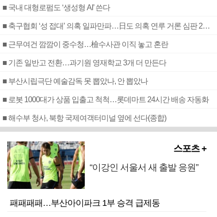
■ 국내 대형로펌도 ‘생성형 AI’ 쓴다
■ 축구협회 ‘성 접대’ 의혹 일파만파…日도 의혹 연루 거론 심판 2명 조사
■ 근무여건 깜깜이 중수청…檢수사관 이직 놓고 혼란
■ 기존 일반고 전환…과기원 영재학교 3개 더 만든다
■ 부산시립극단 예술감독 못 뽑았나, 안 뽑았나
■ 로봇 1000대가 상품 입출고 척척…롯데마트 24시간 배송 자동화
■ 해수부 청사, 북항 국제여객터미널 옆에 선다(종합)
스포츠 +
“이강인 서울서 새 출발 응원”
패패패패…부산아이파크 1부 승격 급제동