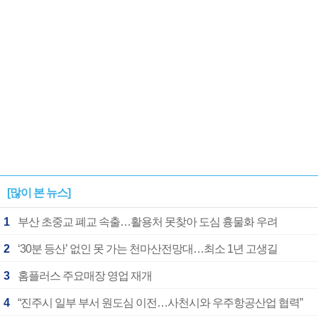
[많이 본 뉴스]
1
부산 초중교 폐교 속출…활용처 못찾아 도심 흉물화 우려
2
‘30분 등산’ 없인 못 가는 천마산전망대…최소 1년 고생길
3
홈플러스 주요매장 영업 재개
4
“진주시 일부 부서 원도심 이전…사천시와 우주항공산업 협력”