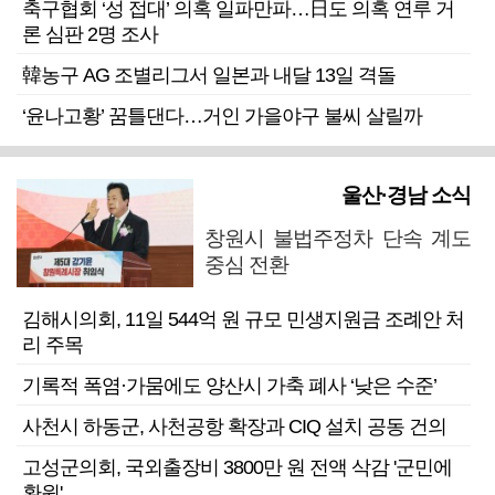
축구협회 ‘성 접대’ 의혹 일파만파…日도 의혹 연루 거
론 심판 2명 조사
韓농구 AG 조별리그서 일본과 내달 13일 격돌
‘윤나고황’ 꿈틀댄다…거인 가을야구 불씨 살릴까
울산·경남 소식
창원시 불법주정차 단속 계도
중심 전환
김해시의회, 11일 544억 원 규모 민생지원금 조례안 처
리 주목
기록적 폭염·가뭄에도 양산시 가축 폐사 ‘낮은 수준’
사천시 하동군, 사천공항 확장과 CIQ 설치 공동 건의
고성군의회, 국외출장비 3800만 원 전액 삭감 '군민에
환원'