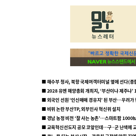
■ 해수부 청사, 북항 국제여객터미널 옆에 선다(종
■ 2028 유엔 해양총회 개최지, ‘부산이냐 제주냐’ 
■ 외국인 선원 ‘인신매매 경유지’ 된 부산…우려가
■ 비위 논란 부산TP, 외부인사 혁신위 설치