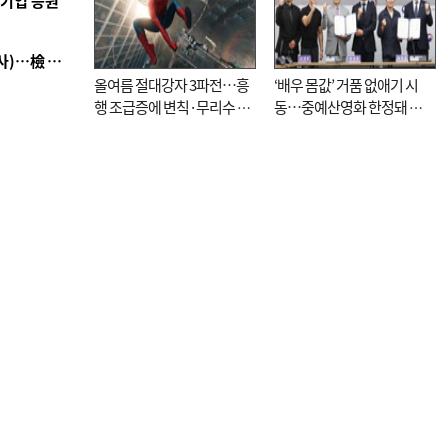
역기업 응원
■ 검사 신분 버리고 직급하향(10년 이하 저연차 검사)…檢 중수청행 기피
올여름 절대강자 3파전…흥
‘배우 몸값’ 거품 없애기 시
행 조급증에 변칙·무리수 마
동…중예산영화 한정돼 실
케팅도
효성 의문도