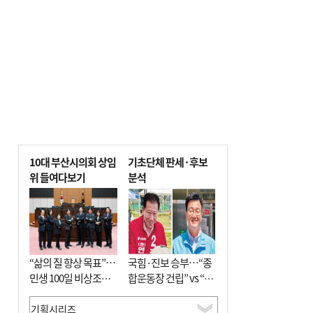
10대 부산시의회 상임
기초단체 판세·후보
위 들여다보기
분석
“삶의 질 향상 목표”…
국힘·진보 승부…“종
민생 100일 비상조치
합운동장 건립” vs “출
면밀 심사
근 공공버스 도입”