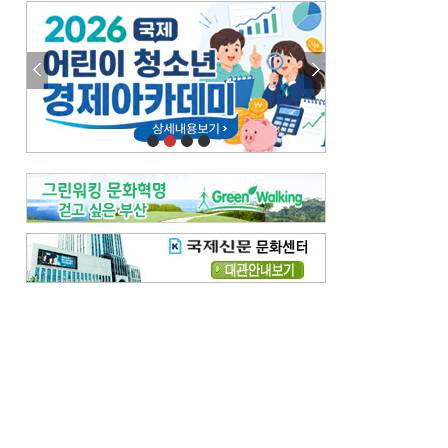
엘리트 자평해온 市 공무원…생중계 회의서 능력 입증을
김준희의 클래식 인사이트
[전체보기]
여름날의 애상, 왈츠
빛나는 꿈의 계절, 4월의 노래
김지윤의 우리음악 이야기
[전체보기]
세종시대 음악이 전해진 이유
영산회상, 불교음악에서 풍류음악으로
뉴스와 현장
[전체보기]
‘800조 투자’ 희비 가른 재생에너지
뜨거워지는 바다, 북쪽으로 열리는 항로
데스크시각
[전체보기]
물은 행정구역 경계를 따라 흐르지 않는다
도청도설
[전체보기]
회피형 대통령
다대포 부산바다축제
독자 투고
[전체보기]
새로운 시작 ‘황혼 이혼’
무료 화장실 깨끗하게 쓰자
메디칼럼
[전체보기]