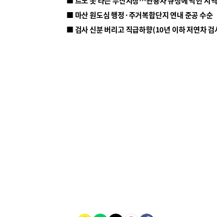
■ 르노 못 타는 부산시장…관용차 규정에 막힌 지
■ 마산 원도심 행정·주거복합단지 연내 준공 수순