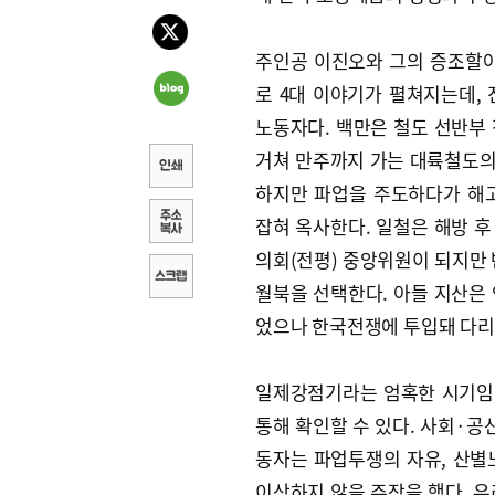
주인공 이진오와 그의 증조할아
로 4대 이야기가 펼쳐지는데,
노동자다. 백만은 철도 선반부
거쳐 만주까지 가는 대륙철도의 
하지만 파업을 주도하다가 해고
잡혀 옥사한다. 일철은 해방 
의회(전평) 중앙위원이 되지만 
월북을 선택한다. 아들 지산은
었으나 한국전쟁에 투입돼 다리
일제강점기라는 엄혹한 시기임
통해 확인할 수 있다. 사회·공
동자는 파업투쟁의 자유, 산별노
이상하지 않을 주장을 했다. 우