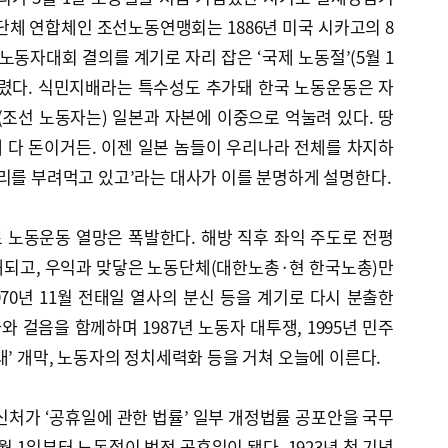
단체 연합체인 조선노동연맹회는 1886년 미국 시카고의 8
제노동자대회 결의를 계기로 자리 잡은 ‘국제 노동절’(5월 1
기렸다. 식민지배라는 특수성도 추가돼 한국 노동운동은 자
(조선 노동자는) 일본과 자본에 이중으로 억눌려 있다. 땅
 다 돈이거든. 이젠 일본 놈들이 우리나라 전체를 차지하
리를 부려먹고 있고’라는 대사가 이를 분명하게 설명한다.
 노동운동 열망은 폭발한다. 해방 직후 좌익 주도로 전평
해되고, 우익과 맞닿은 노동단체(대한노총·현 한국노총)만
970년 11월 전태일 열사의 분신 등을 계기로 다시 분출한
 걸음을 함께하며 1987년 노동자 대투쟁, 1995년 민주
대’ 개막, 노동자의 정치세력화 등을 거쳐 오늘에 이른다.
처가 ‘공휴일에 관한 법률’ 일부 개정법률 공포안을 국무
 1일부터 노동절이 법정 공휴일이 됐다. 1923년 첫 기념