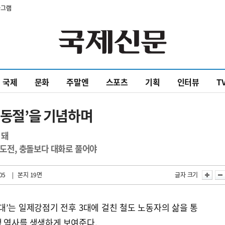
타그램
국제
문화
주말엔
스포츠
기획
인터뷰
T
노동절’을 기념하며
 돼
 도전, 충돌보다 대화로 풀어야
05
| 본지 19면
글자 크기
대’는 일제강점기 전후 3대에 걸친 철도 노동자의 삶을 통
쟁 역사를 생생하게 보여준다.