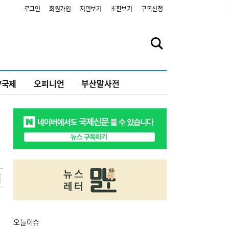
2
로그인
회원가입
지면보기
초판보기
구독신청
V국제
오피니언
부산말사전
오늘
이슈