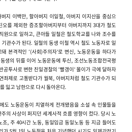
버지 이백만, 할아버지 이일철, 아버지 이지산을 중심으
 진오를 제외한 증조할아버지부터 아버지까지 3대가 철도
 직원으로 일하고, 큰아들 일철은 철도학교를 나와 조수를
기관수가 된다. 일철의 동생 이철 역시 철도 노동자로 일
돼 본격적인 ‘(사회)주의자’로 변신, 노동운동을 하다가
후 동생의 뒤를 이어 노동운동에 투신, 조선노동조합전국평
반공투사로 변한 친일경찰의 ‘빨갱이’ 몰이가 극에 달하자
 연좌제로 고통받다가 월북, 아버지처럼 철도 기관수가 되
를 잃고 남한으로 다시 돌아온다.
에도 노동운동이 치열하게 전개됐음을 소설 속 인물들을
산주의 사상이 퍼지던 세계사적 흐름 영향이 컸다. 당시 노
조, 주 40시간 노동, 동일임금 동일노동 등 지금 들어도
리가 5월 1일 노동절을 처음 기념했던 시기도 일제강점기