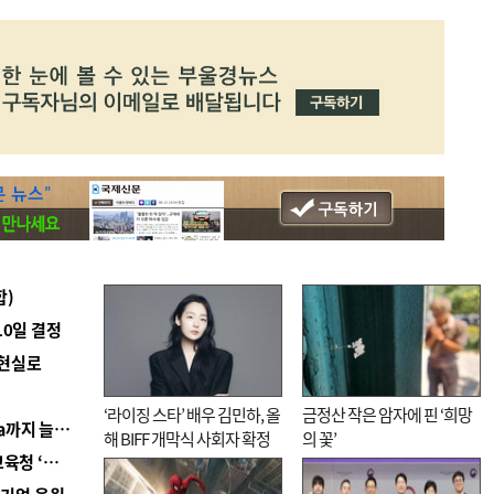
합)
10일 결정
 현실로
‘라이징 스타’ 배우 김민하, 올
금정산 작은 암자에 핀 ‘희망
■ 경남 농정 비전 ‘잘 사는 농촌’…스마트팜 1000㏊까지 늘린다
해 BIFF 개막식 사회자 확정
의 꽃’
■ 교육혁신선도지 공모 코앞인데…구·군 난색에 교육청 ‘쩔쩔’