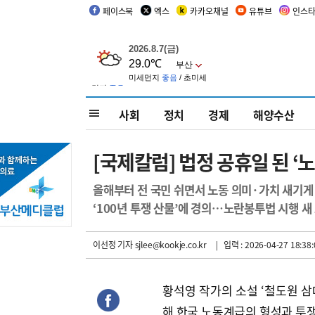
페이스북
엑스
카카오채널
유튜브
인스
사회
정치
경제
해양수산
[국제칼럼] 법정 공휴일 된 ‘
올해부터 전 국민 쉬면서 노동 의미·가치 새기게
‘100년 투쟁 산물’에 경의…노란봉투법 시행 새
이선정 기자
sjlee@kookje.co.kr
| 입력 : 2026-04-27 18:38:
황석영 작가의 소설 ‘철도원 삼
해 한국 노동계급의 형성과 투