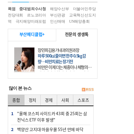
폭염
중대범죄수사청
해양수산부
더불어민주당
전당대회
르노코리아
부산관광
교육혁신선도지
역
극지해양미래포럼
인신매매
UN해양총회
부산메디클럽+
전문의 생생톡
장민희김용기내과의원과장
하루 500㎉ 줄이면 한주 0.5㎏ 감
량…비만치료는 장기전
비만은 이제 더는 체중이나 체형의 문
제가 아니다. 하나의 질병으로 인지
하고 치료와 관리를 해야 한다. 세계
보건기구(WHO)는 이미 1994년 비만
많이 본 뉴스
을 인류의 중요한
종합
정치
경제
사회
스포츠
1
"올해 코스피 사이드카 43회 중 25회는 삼
전닉스 ETF 이후 발생"
2
백양산 고지대 마을우물 55년 만에 바닥