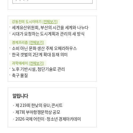
강동진의 도시이야기
[전체보기]
세계유산위원회, 부산의 시간을 세계와 나누다
시대가 요청하는 도시계획과 관리의 새 방식
경제프리즘
[전체보기]
소비 아닌 문화 생산 주체 오페라하우스
한국 갯벌의 2단계 확대 등재 의미
과학에세이
[전체보기]
노후 기반시설, 첨단기술로 관리
축구 물질
국제칼럼
[전체보기]
부정선거
알립니다
선관위와 尹의 ‘0점 답안’
기고
· 제 219회 한낮의 유U; 콘서트
[전체보기]
환자의 희망, 헌혈의 힘
· 제7회 부마항쟁문학상 공모
대학과 지역 ‘연결’이 지역혁신이다
· 2026 국제 어린이·청소년 경제아카데미
기자수첩
[전체보기]
금고 이사장 전횡, 지금도 진행중