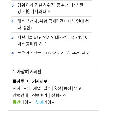
3
경위 이하 경찰 하위직 ‘중수청 러시’ 전
망…檢 기피와 대조
4
해수부 청사, 북항 국제여객터미널 옆에 선
다(종합)
5
피란마을 67년 역사인데…전교생 24명 아
미초 통폐합 기로
6
부울경 주말부터 비소식…‘극한 폭염’ 한풀
꺾일 듯
7
“낙동강권 삼락·을숙도·다대포 연결해 서
독자참여 게시판
부산 관광 키우자”
독자투고
|
기사제보
8
오늘의 날씨- 2026년 8월 7일
인사
|
모임
|
개업
|
결혼
|
출산
|
동정
|
부고
9
산행안내
외국인 선원 ‘인신매매 경유지’ 된 부산…
|
산행후기
|
산행사진
우려가 현실로
등산
가이드
|
낚시
가이드
10
[사설] 해수부 신청사 북항으로 확정, 해양
수도 도약의 전환점