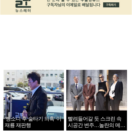
‘뺑소니 후 술타기 의혹’ 이
빨려들어갈 듯 스크린 속
재룡 재판행
시공간 변주…놀란의 메시
지는 ‘전쟁 속죄’