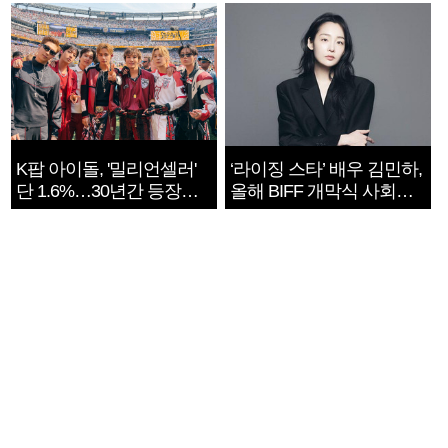
K팝 아이돌, '밀리언셀러'
‘라이징 스타’ 배우 김민하,
단 1.6%…30년간 등장
올해 BIFF 개막식 사회자
1182개팀 전수조사
확정