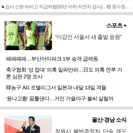
■ 검사 신분 버리고 직급하향(10년 이하 저연차 검사)…檢 중수청행 기피
스포츠 +
“이강인 서울서 새 출발 응원”
패패패패…부산아이파크 1부 승격 급제동
축구협회 ‘성 접대’ 의혹 일파만파…日도 의혹 연루 거
론 심판 2명 조사
韓농구 AG 조별리그서 일본과 내달 13일 격돌
‘윤나고황’ 꿈틀댄다…거인 가을야구 불씨 살릴까
울산·경남 소식
창원시 불법주정차 단속 계도