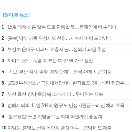
[많이 본 뉴스]
1
15호 태풍 찬홈 일본 도쿄 관통할 듯…동해안에 비 뿌리나
2
[속보] 남부 가뭄 위성서도 선명…저수지 바닥 드러났다
3
부산 해운대구 아파트 14층서 불…실외기 과열 추정
4
까마귀 탓?…폭염 속 부산 북구 986가구 정전
5
[속보] 부산·김해·울주 ‘경계 단계’…전국 48개 시군 가뭄
6
[2026 부산청소년극지체험탐험대 현장르포] 3회 : 석탄 탄광촌에서 북극 연구의 중심지로
7
부산·울산·경남 폭염 속 소나기·비…무더위는 지속
8
김해시의회, 11일 544억 원 규모 민생지원금 조례안 처리 주목
9
‘혐오표현’ 쓰면 지방공무원 최대 파면까지 중징계
10
이임생, 홍명보 선임 독단적 결정 아냐…면담 메모 제출