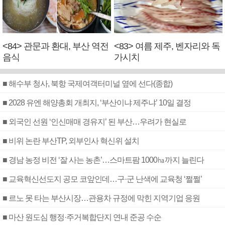
<84> 관문과 환대, 부산 역전
<83> 여름 제주, 벤자리와 독
음식
가시치
■ 해수부 청사, 북항 국제여객터미널 옆에 선다(종합)
■ 2028 유엔 해양총회 개최지, ‘부산이냐 제주냐’ 10일 결정
■ 외국인 선원 ‘인신매매 경유지’ 된 부산…우려가 현실로
■ 비위 논란 부산TP, 외부인사 혁신위 설치
■ 경남 농정 비전 ‘잘 사는 농촌’…스마트팜 1000㏊까지 늘린다
■ 교육혁신선도지 공모 코앞인데…구·군 난색에 교육청 ‘쩔쩔’
■ 르노 못 타는 부산시장…관용차 규정에 막힌 지역기업 응원
■ 마산 원도심 행정·주거복합단지 연내 준공 수순