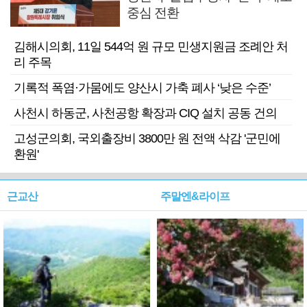
중심 전환
김해시의회, 11일 544억 원 규모 민생지원금 조례안 처
리 주목
기록적 폭염·가뭄에도 양산시 가축 폐사 ‘낮은 수준’
사천시 하동군, 사천공항 확장과 CIQ 설치 공동 건의
고성군의회, 국외출장비 3800만 원 전액 삭감 '군민에
환원'
근교산
주말엔&라이프