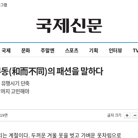
타그램
국제
문화
주말엔
스포츠
기획
인터뷰
T
화이부동(和而不同)의 패션을 말하다
 유행시기 단축
장까지 고민해야
 19면
글자 크기
리는 계절이다. 두꺼운 겨울 옷을 벗고 가벼운 옷차림으로