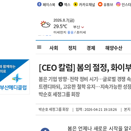
페이스북
엑스
카카오채널
유튜브
인스
사회
정치
경제
해양수산
[CEO 칼럼] 봄의 절정, 
봄은 기업 방향·전략 정비 시기…글로벌 경쟁 속
트렌디하되, 고유한 철학 유지…지속가능한 성
박순호 세정그룹 회장
박순호 세정그룹 회장
| 입력 : 2026-04-21 19:18:26
| 본지
봄은 언제나 새로운 시작을 알