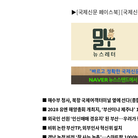
▶
[국제신문 페이스북]
[국제신
■ 해수부 청사, 북항 국제여객터미널 옆에 선다(종
■ 2028 유엔 해양총회 개최지, ‘부산이냐 제주냐’ 
■ 외국인 선원 ‘인신매매 경유지’ 된 부산…우려가
■ 비위 논란 부산TP, 외부인사 혁신위 설치