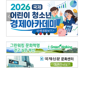
엘리트 자평해온 市 공무원…생중계 회의서 능력 입증을
김준희의 클래식 인사이트
[전체보기]
여름날의 애상, 왈츠
빛나는 꿈의 계절, 4월의 노래
김지윤의 우리음악 이야기
[전체보기]
세종시대 음악이 전해진 이유
영산회상, 불교음악에서 풍류음악으로
뉴스와 현장
[전체보기]
‘800조 투자’ 희비 가른 재생에너지
뜨거워지는 바다, 북쪽으로 열리는 항로
데스크시각
[전체보기]
물은 행정구역 경계를 따라 흐르지 않는다
도청도설
[전체보기]
회피형 대통령
다대포 부산바다축제
독자 투고
[전체보기]
새로운 시작 ‘황혼 이혼’
무료 화장실 깨끗하게 쓰자
메디칼럼
[전체보기]