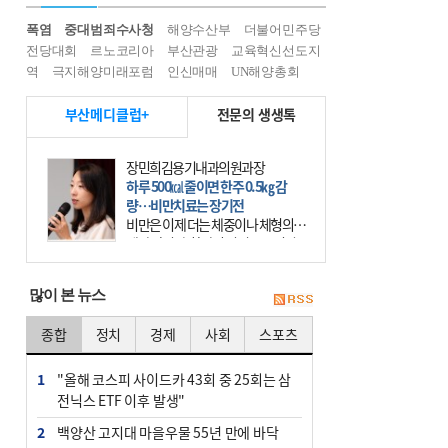
폭염
중대범죄수사청
해양수산부
더불어민주당
전당대회
르노코리아
부산관광
교육혁신선도지
역
극지해양미래포럼
인신매매
UN해양총회
부산메디클럽+
전문의 생생톡
장민희김용기내과의원과장
하루 500㎉ 줄이면 한주 0.5㎏ 감
량…비만치료는 장기전
비만은 이제 더는 체중이나 체형의 문
제가 아니다. 하나의 질병으로 인지
하고 치료와 관리를 해야 한다. 세계
보건기구(WHO)는 이미 1994년 비만
많이 본 뉴스
을 인류의 중요한
종합
정치
경제
사회
스포츠
1
"올해 코스피 사이드카 43회 중 25회는 삼
전닉스 ETF 이후 발생"
2
백양산 고지대 마을우물 55년 만에 바닥