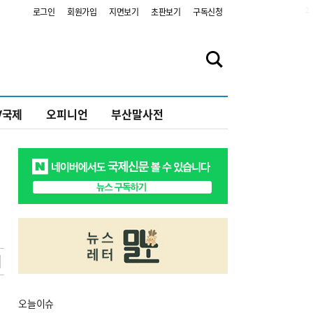
2
로그인
회원가입
지면보기
초판보기
구독신청
V국제
오피니언
부산말사전
오늘
이슈