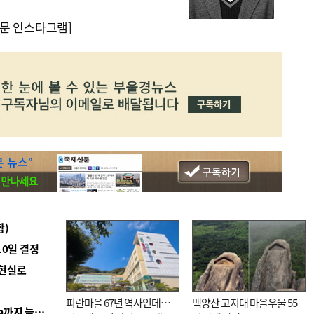
문 인스타그램]
합)
10일 결정
 현실로
피란마을 67년 역사인데…
백양산 고지대 마을우물 55
■ 경남 농정 비전 ‘잘 사는 농촌’…스마트팜 1000㏊까지 늘린다