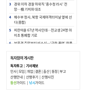
3
경위 이하 경찰 하위직 ‘중수청 러시’ 전
망…檢 기피와 대조
4
해수부 청사, 북항 국제여객터미널 옆에 선
다(종합)
5
피란마을 67년 역사인데…전교생 24명 아
미초 통폐합 기로
6
부울경 주말부터 비소식…‘극한 폭염’ 한풀
꺾일 듯
7
“낙동강권 삼락·을숙도·다대포 연결해 서
독자참여 게시판
부산 관광 키우자”
독자투고
|
기사제보
8
오늘의 날씨- 2026년 8월 7일
인사
|
모임
|
개업
|
결혼
|
출산
|
동정
|
부고
9
산행안내
외국인 선원 ‘인신매매 경유지’ 된 부산…
|
산행후기
|
산행사진
우려가 현실로
등산
가이드
|
낚시
가이드
10
[사설] 해수부 신청사 북항으로 확정, 해양
수도 도약의 전환점