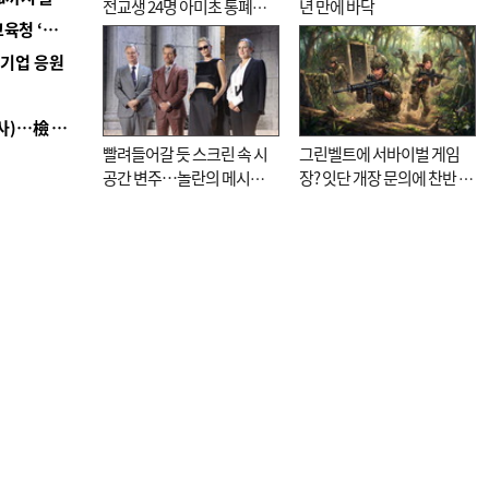
전교생 24명 아미초 통폐합
년 만에 바닥
■ 교육혁신선도지 공모 코앞인데…구·군 난색에 교육청 ‘쩔쩔’
기로
역기업 응원
■ 검사 신분 버리고 직급하향(10년 이하 저연차 검사)…檢 중수청행 기피
빨려들어갈 듯 스크린 속 시
그린벨트에 서바이벌 게임
공간 변주…놀란의 메시지
장? 잇단 개장 문의에 찬반 논
는 ‘전쟁 속죄’
쟁