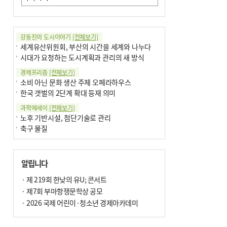
강동진의 도시이야기
[전체보기]
세계유산위원회, 부산의 시간을 세계와 나누다
시대가 요청하는 도시계획과 관리의 새 방식
경제프리즘
[전체보기]
소비 아닌 문화 생산 주체 오페라하우스
한국 갯벌의 2단계 확대 등재 의미
과학에세이
[전체보기]
노후 기반시설, 첨단기술로 관리
축구 물질
국제칼럼
[전체보기]
부정선거
알립니다
선관위와 尹의 ‘0점 답안’
기고
· 제 219회 한낮의 유U; 콘서트
[전체보기]
환자의 희망, 헌혈의 힘
· 제7회 부마항쟁문학상 공모
대학과 지역 ‘연결’이 지역혁신이다
· 2026 국제 어린이·청소년 경제아카데미
기자수첩
[전체보기]
금고 이사장 전횡, 지금도 진행중