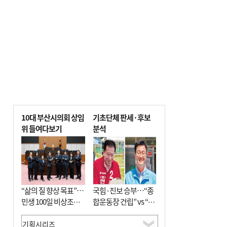
10대 부산시의회 상임
기초단체 판세·후보
위 들여다보기
분석
“삶의 질 향상 목표”…
국힘·진보 승부…“종
민생 100일 비상조치
합운동장 건립” vs “출
면밀 심사
근 공공버스 도입”