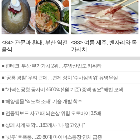
<84> 관문과 환대, 부산 역전
<83> 여름 제주, 벤자리와 독
음식
가시치
■ 핀테크, 부산 부가가치 2위…후방산업도 키워라
■ ‘공룡 경찰’ 우려 큰데…견제 장치 ‘수사심의위’ 유명무실
■ “가덕신공항 공사비 4600억(4월 기준) 증액 필요” 해법 모색
■ 해양생물 ‘역노화 소재’ 기술 개발 착수
■ 전동킥보드 사고 때 뇌손상 위험 오토바이 3.5배
■ 상폐 시계 째깍…163개사 “나 떨고있니”
■ ‘빚투’ 후폭풍…20·60대 마이너스통장 연체 급증