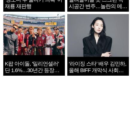
재룡 재판행
시공간 변주…놀란의 메시
지는 ‘전쟁 속죄’
K팝 아이돌, '밀리언셀러'
‘라이징 스타’ 배우 김민하,
단 1.6%…30년간 등장
올해 BIFF 개막식 사회자
1182개팀 전수조사
확정