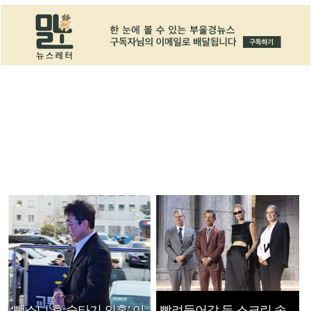
‘뺑소니 후 술타기 의혹’ 이
빨려들어갈 듯 스크린 속