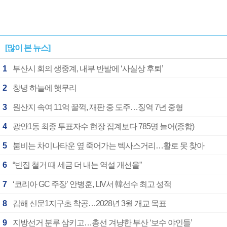
[많이 본 뉴스]
1
부산시 회의 생중계, 내부 반발에 ‘사실상 후퇴’
2
창녕 하늘에 햇무리
3
원산지 속여 11억 꿀꺽, 재판 중 도주…징역 7년 중형
4
광안1동 최종 투표자수 현장 집계보다 785명 늘어(종합)
5
붐비는 차이나타운 옆 죽어가는 텍사스거리…활로 못 찾아
6
“빈집 철거 때 세금 더 내는 역설 개선을”
7
‘코리아 GC 주장’ 안병훈, LIV서 韓선수 최고 성적
8
김해 신문1지구초 착공…2028년 3월 개교 목표
9
지방선거 분루 삼키고…총선 겨냥한 부산 ‘보수 야인들’