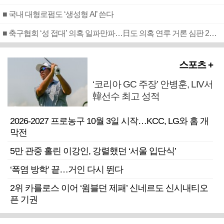
■ 국내 대형로펌도 ‘생성형 AI’ 쓴다
■ 축구협회 ‘성 접대’ 의혹 일파만파…日도 의혹 연루 거론 심판 2명 조사
스포츠 +
‘코리아 GC 주장’ 안병훈, LIV서
韓선수 최고 성적
2026-2027 프로농구 10월 3일 시작…KCC, LG와 홈 개
막전
5만 관중 홀린 이강인, 강렬했던 ‘서울 입단식’
‘폭염 방학’ 끝…거인 다시 뛴다
2위 카를로스 이어 ‘윔블던 제패’ 신네르도 신시내티오
픈 기권