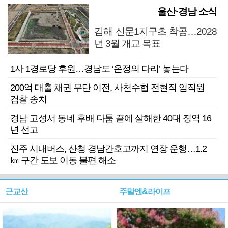
울산·경남 소식
김해 신문1지구초 착공…2028
년 3월 개교 목표
1사 1경로당 후원…경남도 ‘온정의 다리’ 놓는다
200억 대출 채권 무단 이전, 사천수협 전현직 임직원
검찰 송치
경남 고성서 동네 후배 다툼 끝에 살해한 40대 징역 16
년 선고
진주 시내버스, 산청 경남간호고까지 연장 운행…1.2
㎞ 구간 도보 이동 불편 해소
근교산
주말엔&라이프