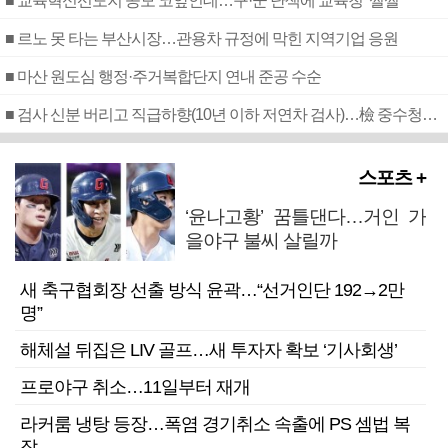
■ 교육혁신선도지 공모 코앞인데…구·군 난색에 교육청 ‘쩔쩔’
■ 르노 못 타는 부산시장…관용차 규정에 막힌 지역기업 응원
■ 마산 원도심 행정·주거복합단지 연내 준공 수순
■ 검사 신분 버리고 직급하향(10년 이하 저연차 검사)…檢 중수청행 기피
스포츠 +
‘윤나고황’ 꿈틀댄다…거인 가
을야구 불씨 살릴까
새 축구협회장 선출 방식 윤곽…“선거인단 192→2만
명”
해체설 뒤집은 LIV 골프…새 투자자 확보 ‘기사회생’
프로야구 취소…11일부터 재개
라커룸 냉탕 등장…폭염 경기취소 속출에 PS 셈법 복
잡