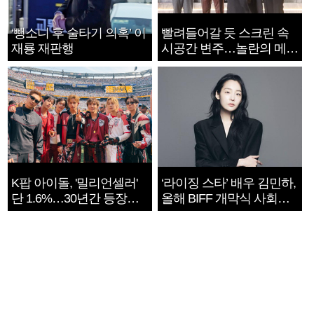
‘뺑소니 후 술타기 의혹’ 이
빨려들어갈 듯 스크린 속
재룡 재판행
시공간 변주…놀란의 메시
지는 ‘전쟁 속죄’
K팝 아이돌, '밀리언셀러'
‘라이징 스타’ 배우 김민하,
단 1.6%…30년간 등장
올해 BIFF 개막식 사회자
1182개팀 전수조사
확정