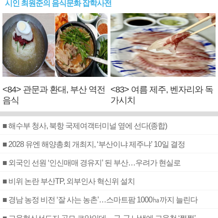
시인 최원준의 음식문화 잡학사전
<84> 관문과 환대, 부산 역전
<83> 여름 제주, 벤자리와 독
음식
가시치
■ 해수부 청사, 북항 국제여객터미널 옆에 선다(종합)
■ 2028 유엔 해양총회 개최지, ‘부산이냐 제주냐’ 10일 결정
■ 외국인 선원 ‘인신매매 경유지’ 된 부산…우려가 현실로
■ 비위 논란 부산TP, 외부인사 혁신위 설치
■ 경남 농정 비전 ‘잘 사는 농촌’…스마트팜 1000㏊까지 늘린다