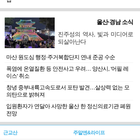
울산·경남 소식
진주성의 역사, 빛과 미디어로
되살아난다
마산 원도심 행정·주거복합단지 연내 준공 수순
폭염에 온열질환 등 안전사고 우려… 양산시, '어필 레
이스' 취소
창녕 중부내륙고속도로서 포탄 발견…살상력 없는 모
의탄으로 밝혀져
입원환자가 연달아 사망한 울산 한 정신의료기관 폐원
전망
근교산
주말엔&라이프