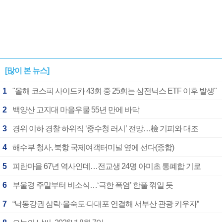
[많이 본 뉴스]
1
"올해 코스피 사이드카 43회 중 25회는 삼전닉스 ETF 이후 발생"
2
백양산 고지대 마을우물 55년 만에 바닥
3
경위 이하 경찰 하위직 ‘중수청 러시’ 전망…檢 기피와 대조
4
해수부 청사, 북항 국제여객터미널 옆에 선다(종합)
5
피란마을 67년 역사인데…전교생 24명 아미초 통폐합 기로
6
부울경 주말부터 비소식…‘극한 폭염’ 한풀 꺾일 듯
7
“낙동강권 삼락·을숙도·다대포 연결해 서부산 관광 키우자”