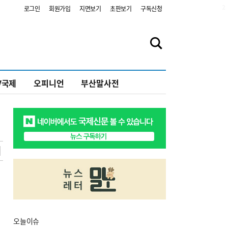
2
로그인
회원가입
지면보기
초판보기
구독신청
V국제
오피니언
부산말사전
오늘
이슈