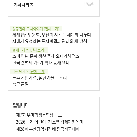
강동진의 도시이야기
[전체보기]
세계유산위원회, 부산의 시간을 세계와 나누다
시대가 요청하는 도시계획과 관리의 새 방식
경제프리즘
[전체보기]
소비 아닌 문화 생산 주체 오페라하우스
한국 갯벌의 2단계 확대 등재 의미
과학에세이
[전체보기]
노후 기반시설, 첨단기술로 관리
축구 물질
국제칼럼
[전체보기]
부정선거
알립니다
선관위와 尹의 ‘0점 답안’
기고
· 제7회 부마항쟁문학상 공모
[전체보기]
대학과 지역 ‘연결’이 지역혁신이다
· 2026 국제 어린이·청소년 경제아카데미
오페라 지휘자는 골을 넣지 않는다
· 제28회 부산광역시장배 전국바둑대회
기자수첩
[전체보기]