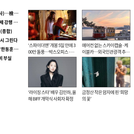
■ 검사 신분 버리고 직급하향(10년 이하 저연차 검사)…檢 중수청행 기피
■ 지역 상권도 말라죽을 판이라…가뭄 속 밀양물축제 강행 논란
(종합)
다시 그린다
‘스파이더맨’ 개봉 5일 만에 3
에어컨 없는 스카이캡슐·케
■ 국힘 부산시당, ‘정이한 조력’ 시의원 윤리위에…‘한동훈 지지’도 신고접수
00만 돌풍…박스오피스·예
이블카…외국인관광객 추억
비 부실
매율 동시 1위
대신 고역 될라
‘라이징 스타’ 배우 김민하, 올
금정산 작은 암자에 핀 ‘희망
해 BIFF 개막식 사회자 확정
의 꽃’