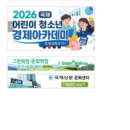
금고 이사장 전횡, 지금도 진행중
엘리트 자평해온 市 공무원…생중계 회의서 능력 입증을
김준희의 클래식 인사이트
[전체보기]
여름날의 애상, 왈츠
빛나는 꿈의 계절, 4월의 노래
김지윤의 우리음악 이야기
[전체보기]
세종시대 음악이 전해진 이유
영산회상, 불교음악에서 풍류음악으로
뉴스와 현장
[전체보기]
‘800조 투자’ 희비 가른 재생에너지
뜨거워지는 바다, 북쪽으로 열리는 항로
데스크시각
[전체보기]
물은 행정구역 경계를 따라 흐르지 않는다
도청도설
[전체보기]
다대포 부산바다축제
제일 더운 곳은 어디
독자 투고
[전체보기]
새로운 시작 ‘황혼 이혼’
무료 화장실 깨끗하게 쓰자