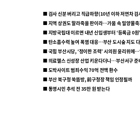
■ 지방국립대 이르면 내년 신입생부터 ‘등록금 0원’
■ 탄소흡수력 높여 폭염 대응…부산 도시숲 지도 
■ 의료헬스 신성장 산업 키운다더니…부산서구 준
■ 도박사이트 범죄수익 70억 전액 환수
■ 부산 북구청 쑥뜸방, 前구청장 책임 인정될까
■ 통영시민 추석 전 35만 원 받는다