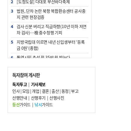
2
[도청도설] 다대포 부산바다축제
3
법원, 단차 논란 북항 복합환승센터 공사중
지 관련 현장검증
4
검사 신분 버리고 직급하향(10년 이하 저연
차 검사)…檢 중수청행 기피
5
지방국립대 이르면 내년 신입생부터 ‘등록
금 0원’(종합)
6
통영시민 추석 전 35만 원 받는다
7
부산 철강공장 50대 노동자 추락사
독자참여 게시판
8
국힘 부산시당, ‘정이한 조력’ 시의원 윤리
위에…‘한동훈 지지’도 신고접수
독자투고
|
기사제보
인사
|
모임
|
개업
|
결혼
|
출산
|
동정
|
부고
9
탄소흡수력 높여 폭염 대응…부산 도시숲
산행안내
지도 다시 그린다
|
산행후기
|
산행사진
등산
가이드
|
낚시
가이드
10
지역 상권도 말라죽을 판이라…가뭄 속 밀
양물축제 강행 논란