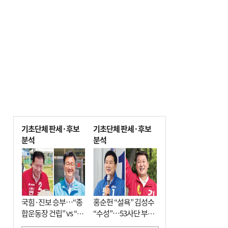
기초단체 판세·후보
기초단체 판세·후보
분석
분석
국힘·진보 승부…“종
홍순헌 “설욕” 김성수
합운동장 건립” vs “출
“수성”…53사단 부지
근 공공버스 도입”
개발엔 한 목소리