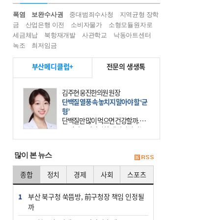
폭염
보완수사권
중대범죄수사청
지역균형 장학
금
산업은행 이전
소비자물가
소형모듈원자로
세금체납
북항재개발
사관학교
낙동아트센터
녹조
최저임금
부산메디클럽+
전문의 생생톡
김상효 거인병원 관절클리닉 과장
인공관절 수술 연 11만 건…감염·골
절 예방 재수술 막아야
70대 A 씨는 10년 전 인공관절 수술
을 받았으나, 수술 전 내반슬(오다리)
상태였던 무릎이 수술 후 외반슬(엑
스다리)로 변형되는 바람에 제대로
많이 본 뉴스
걷지 못했다.
종합
정치
경제
사회
스포츠
1
부산 북구청 쑥뜸방, 前구청장 책임 인정될
까