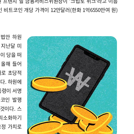
원 프렌치 힐 금융서비스위원장이 ‘크립토 위크’라고 이름
 비트코인 개당 가격이 12만달러(한화 1억6550만여 원)
 법안 하원
 지난달 미
이 당을 떠
 올해 들어
째로 초당적
다. 하원에
통령이 서명
블코인 발행
것이다. 스
최소화하기
고정 가치로