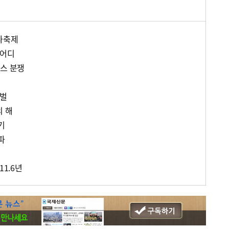
다축제
 어디
비스 분쟁
갯벌
의 해
기
파
11.6년