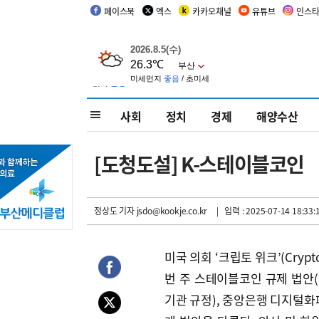
페이스북
엑스
카카오채널
유튜브
인스
사회
정치
경제
해양수산
[도청도설] K-스테이블코인
정상도 기자
jsdo@kookje.co.kr
| 입력 : 2025-07-14 18:33:
미국 의회 ‘크립토 위크’(Cryp
번 주 스테이블코인 규제 법안(GE
기관 규정), 중앙은행 디지털화폐