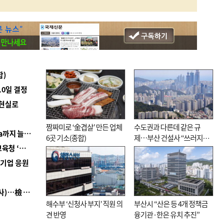
합)
10일 결정
 현실로
짬짜미로 ‘金겹살’ 만든 업체
수도권과 다른데 같은 규
■ 경남 농정 비전 ‘잘 사는 농촌’…스마트팜 1000㏊까지 늘린다
6곳 기소(종합)
제…부산 건설사 “쓰러지기
■ 교육혁신선도지 공모 코앞인데…구·군 난색에 교육청 ‘쩔쩔’
직전”
역기업 응원
■ 검사 신분 버리고 직급하향(10년 이하 저연차 검사)…檢 중수청행 기피
해수부 ‘신청사 부지’ 직원 의
부산시 “산은 등 4개 정책금
견 반영
융기관·한은 유치 추진”