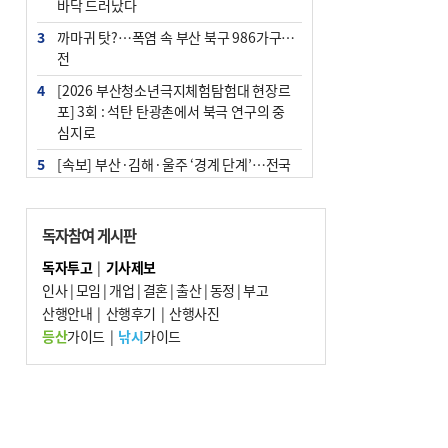
바닥 드러났다
3
까마귀 탓?…폭염 속 부산 북구 986가구 정
전
4
[2026 부산청소년극지체험탐험대 현장르
포] 3회 : 석탄 탄광촌에서 북극 연구의 중
심지로
5
[속보] 부산·김해·울주 ‘경계 단계’…전국
48개 시군 가뭄
6
‘혐오표현’ 쓰면 지방공무원 최대 파면까지
독자참여 게시판
중징계
독자투고
|
기사제보
7
부산·울산·경남 폭염 속 소나기·비…무더
인사
|
모임
|
개업
|
결혼
|
출산
|
동정
|
부고
위는 지속
산행안내
|
산행후기
|
산행사진
8
이임생, 홍명보 선임 독단적 결정 아냐…면
등산
가이드
|
낚시
가이드
담 메모 제출
9
경찰가족 관련 사건 45건…그동안 파악조
차 안해
10
홈플 사태에 2분기 대형마트 판매 9.4%