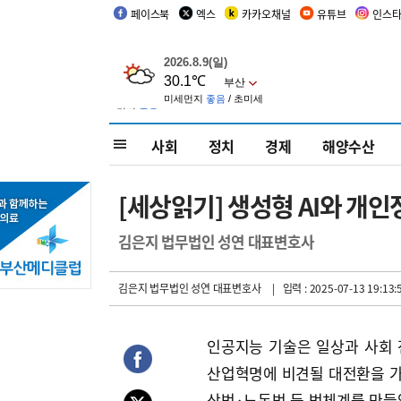
페이스북
엑스
카카오채널
유튜브
인스
사회
정치
경제
해양수산
[세상읽기] 생성형 AI와 개
김은지 법무법인 성연 대표변호사
김은지 법무법인 성연 대표변호사
| 입력 : 2025-07-13 19:13:
인공지능 기술은 일상과 사회
산업혁명에 비견될 대전환을 
상법·노동법 등 법체계를 만들었