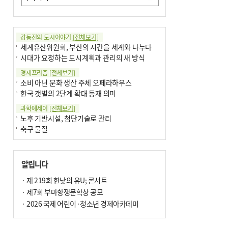
강동진의 도시이야기
[전체보기]
세계유산위원회, 부산의 시간을 세계와 나누다
시대가 요청하는 도시계획과 관리의 새 방식
경제프리즘
[전체보기]
소비 아닌 문화 생산 주체 오페라하우스
한국 갯벌의 2단계 확대 등재 의미
과학에세이
[전체보기]
노후 기반시설, 첨단기술로 관리
축구 물질
국제칼럼
[전체보기]
부정선거
알립니다
선관위와 尹의 ‘0점 답안’
기고
· 제 219회 한낮의 유U; 콘서트
[전체보기]
환자의 희망, 헌혈의 힘
· 제7회 부마항쟁문학상 공모
대학과 지역 ‘연결’이 지역혁신이다
· 2026 국제 어린이·청소년 경제아카데미
기자수첩
[전체보기]
금고 이사장 전횡, 지금도 진행중