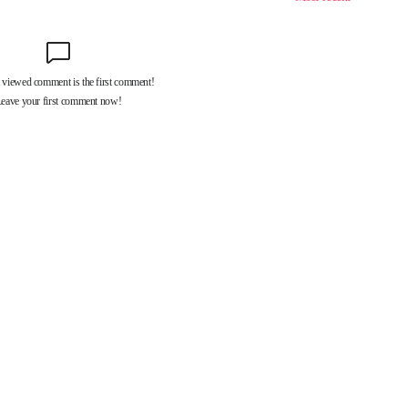
제휴서비스
국제신문대관안내
광고안내
구독신청
독자투고
기사제보
개인정보취급방침
언론윤리강
구 중앙대로 1217
대표전화 : 051-500-5114
발행인·인쇄인 : 황문성
편집인 : 오상
.kr All rights reserved.