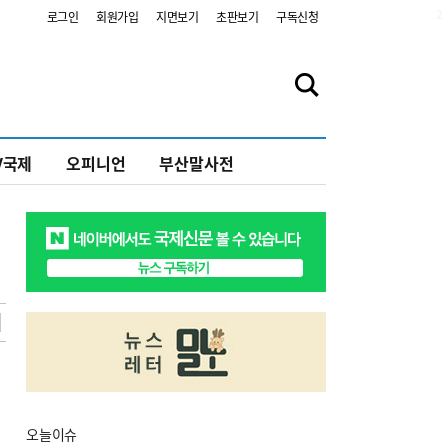
2
로그인
회원가입
지면보기
초판보기
구독신청
V국제
오피니언
부산말사전
오늘
이슈