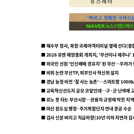
■ 해수부 청사, 북항 국제여객터미널 옆에 선다(종
■ 2028 유엔 해양총회 개최지, ‘부산이냐 제주냐’ 
■ 외국인 선원 ‘인신매매 경유지’ 된 부산…우려가
■ 비위 논란 부산TP, 외부인사 혁신위 설치
■ 르노 못 타는 부산시장…관용차 규정에 막힌 지
■ 마산 원도심 행정·주거복합단지 연내 준공 수순