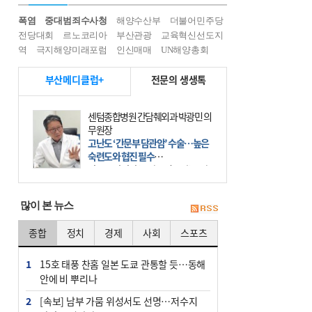
폭염
중대범죄수사청
해양수산부
더불어민주당
전당대회
르노코리아
부산관광
교육혁신선도지
역
극지해양미래포럼
인신매매
UN해양총회
부산메디클럽+
전문의 생생톡
센텀종합병원 간담췌외과 박광민 의
무원장
고난도 ‘간문부 담관암’ 수술…높은
숙련도와 협진 필수
간문부 담관암(클라츠킨 종양)은 좌
우 간에서 나오는, 담관(담즙 배출 경
로)이 합쳐지는 부위인 ‘간문부(肝門
많이 본 뉴스
部)’에 생기는 악성 종양이다. 간동맥
문맥 림프절 담
종합
정치
경제
사회
스포츠
1
15호 태풍 찬홈 일본 도쿄 관통할 듯…동해
안에 비 뿌리나
2
[속보] 남부 가뭄 위성서도 선명…저수지