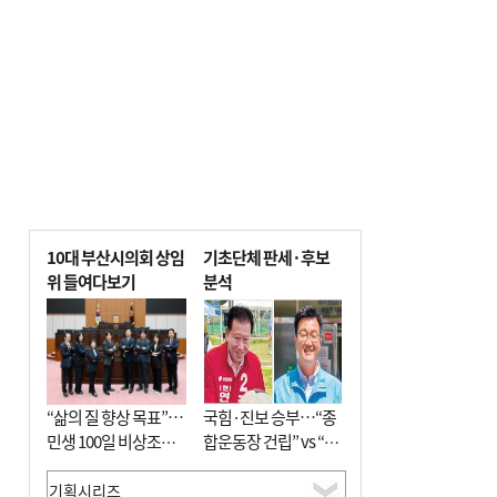
↓…백화점은 14.8%↑
10대 부산시의회 상임
기초단체 판세·후보
위 들여다보기
분석
“삶의 질 향상 목표”…
국힘·진보 승부…“종
민생 100일 비상조치
합운동장 건립” vs “출
면밀 심사
근 공공버스 도입”