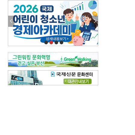
엘리트 자평해온 市 공무원…생중계 회의서 능력 입증을
김준희의 클래식 인사이트
[전체보기]
여름날의 애상, 왈츠
빛나는 꿈의 계절, 4월의 노래
김지윤의 우리음악 이야기
[전체보기]
세종시대 음악이 전해진 이유
영산회상, 불교음악에서 풍류음악으로
뉴스와 현장
[전체보기]
‘800조 투자’ 희비 가른 재생에너지
뜨거워지는 바다, 북쪽으로 열리는 항로
데스크시각
[전체보기]
물은 행정구역 경계를 따라 흐르지 않는다
도청도설
[전체보기]
회피형 대통령
다대포 부산바다축제
독자 투고
[전체보기]
새로운 시작 ‘황혼 이혼’
무료 화장실 깨끗하게 쓰자
메디칼럼
[전체보기]