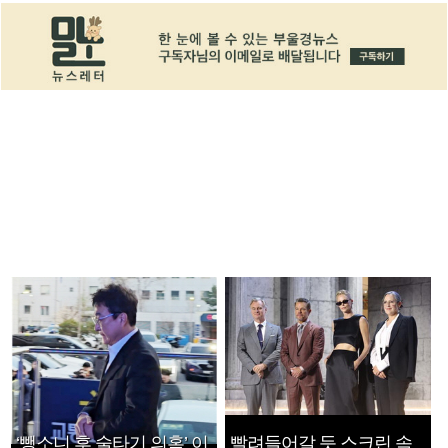
‘뺑소니 후 술타기 의혹’ 이
빨려들어갈 듯 스크린 속