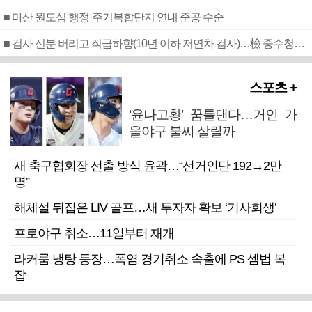
■ 마산 원도심 행정·주거복합단지 연내 준공 수순
■ 검사 신분 버리고 직급하향(10년 이하 저연차 검사)…檢 중수청행 기피
스포츠 +
‘윤나고황’ 꿈틀댄다…거인 가
을야구 불씨 살릴까
새 축구협회장 선출 방식 윤곽…“선거인단 192→2만
명”
해체설 뒤집은 LIV 골프…새 투자자 확보 ‘기사회생’
프로야구 취소…11일부터 재개
라커룸 냉탕 등장…폭염 경기취소 속출에 PS 셈법 복
잡