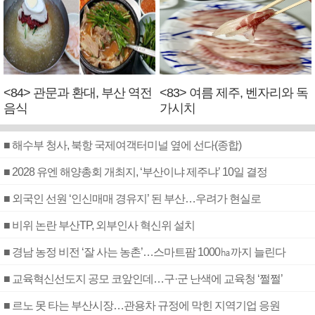
<84> 관문과 환대, 부산 역전
<83> 여름 제주, 벤자리와 독
음식
가시치
■ 해수부 청사, 북항 국제여객터미널 옆에 선다(종합)
■ 2028 유엔 해양총회 개최지, ‘부산이냐 제주냐’ 10일 결정
■ 외국인 선원 ‘인신매매 경유지’ 된 부산…우려가 현실로
■ 비위 논란 부산TP, 외부인사 혁신위 설치
■ 경남 농정 비전 ‘잘 사는 농촌’…스마트팜 1000㏊까지 늘린다
■ 교육혁신선도지 공모 코앞인데…구·군 난색에 교육청 ‘쩔쩔’
■ 르노 못 타는 부산시장…관용차 규정에 막힌 지역기업 응원