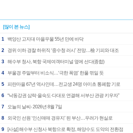
[많이 본 뉴스]
1
백양산 고지대 마을우물 55년 만에 바닥
2
경위 이하 경찰 하위직 ‘중수청 러시’ 전망…檢 기피와 대조
3
해수부 청사, 북항 국제여객터미널 옆에 선다(종합)
4
부울경 주말부터 비소식…‘극한 폭염’ 한풀 꺾일 듯
5
피란마을 67년 역사인데…전교생 24명 아미초 통폐합 기로
6
“낙동강권 삼락·을숙도·다대포 연결해 서부산 관광 키우자”
7
오늘의 날씨- 2026년 8월 7일
8
외국인 선원 ‘인신매매 경유지’ 된 부산…우려가 현실로
9
[사설] 해수부 신청사 북항으로 확정, 해양수도 도약의 전환점