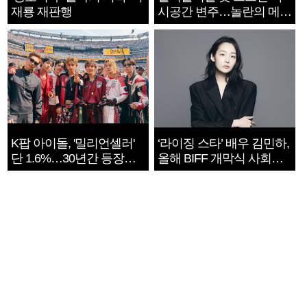
재룡 재판행
시공간 변주…놀란의 메시
지는 ‘전쟁 속죄’
K팝 아이돌, '밀리언셀러'
‘라이징 스타’ 배우 김민하,
단 1.6%…30년간 등장
올해 BIFF 개막식 사회자
1182개팀 전수조사
확정