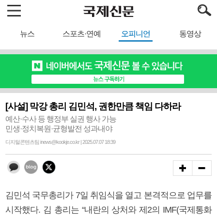
뉴스
스포츠·연예
오피니언
동영상
[사설] 막강 총리 김민석, 권한만큼 책임 다하라
예산·수사 등 행정부 실권 행사 가능
민생·정치복원·균형발전 성과내야
디지털콘텐츠팀 inews@kookje.co.kr | 2025.07.07 18:39
김민석 국무총리가 7일 취임식을 열고 본격적으로 업무를
시작했다. 김 총리는 “내란의 상처와 제2의 IMF(국제통화