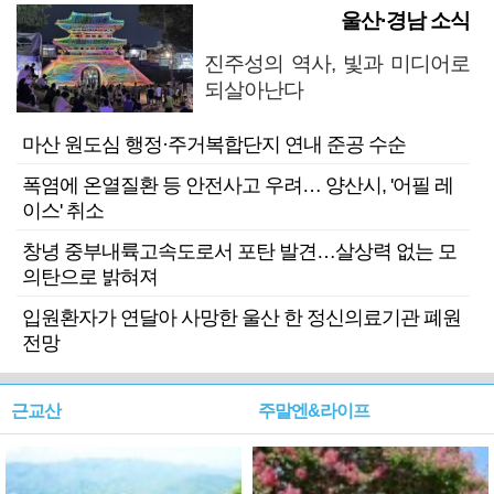
울산·경남 소식
진주성의 역사, 빛과 미디어로
되살아난다
마산 원도심 행정·주거복합단지 연내 준공 수순
폭염에 온열질환 등 안전사고 우려… 양산시, '어필 레
이스' 취소
창녕 중부내륙고속도로서 포탄 발견…살상력 없는 모
의탄으로 밝혀져
입원환자가 연달아 사망한 울산 한 정신의료기관 폐원
전망
근교산
주말엔&라이프