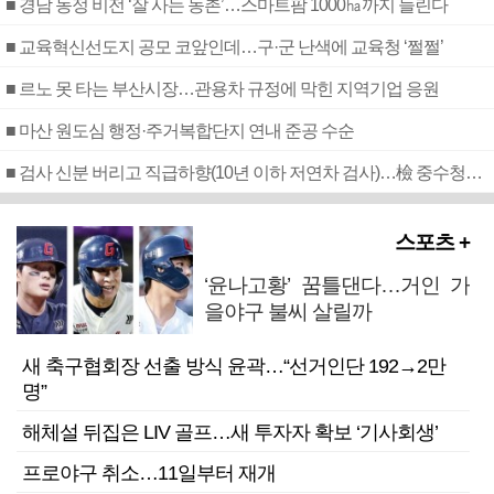
■ 경남 농정 비전 ‘잘 사는 농촌’…스마트팜 1000㏊까지 늘린다
■ 교육혁신선도지 공모 코앞인데…구·군 난색에 교육청 ‘쩔쩔’
■ 르노 못 타는 부산시장…관용차 규정에 막힌 지역기업 응원
■ 마산 원도심 행정·주거복합단지 연내 준공 수순
■ 검사 신분 버리고 직급하향(10년 이하 저연차 검사)…檢 중수청행 기피
스포츠 +
‘윤나고황’ 꿈틀댄다…거인 가
을야구 불씨 살릴까
새 축구협회장 선출 방식 윤곽…“선거인단 192→2만
명”
해체설 뒤집은 LIV 골프…새 투자자 확보 ‘기사회생’
프로야구 취소…11일부터 재개