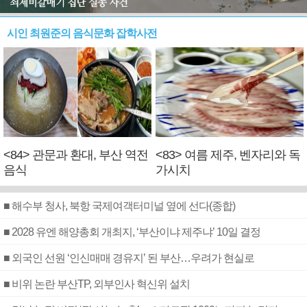
시인 최원준의 음식문화 잡학사전
<84> 관문과 환대, 부산 역전
<83> 여름 제주, 벤자리와 독
음식
가시치
■ 해수부 청사, 북항 국제여객터미널 옆에 선다(종합)
■ 2028 유엔 해양총회 개최지, ‘부산이냐 제주냐’ 10일 결정
■ 외국인 선원 ‘인신매매 경유지’ 된 부산…우려가 현실로
■ 비위 논란 부산TP, 외부인사 혁신위 설치