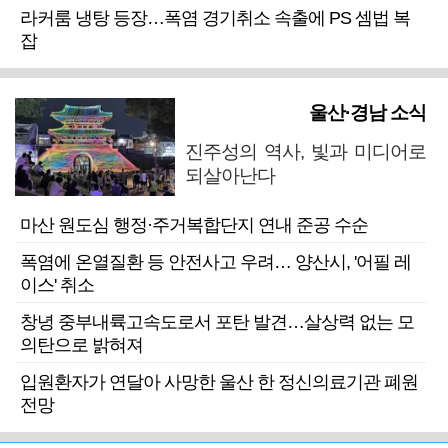
라커룸 냉탕 등장…폭염 경기취소 속출에 PS 셈법 복
잡
울산·경남 소식
진주성의 역사, 빛과 미디어로
되살아난다
마산 원도심 행정·주거복합단지 연내 준공 수순
폭염에 온열질환 등 안전사고 우려… 양산시, '어필 레
이스' 취소
창녕 중부내륙고속도로서 포탄 발견…살상력 없는 모
의탄으로 밝혀져
입원환자가 연달아 사망한 울산 한 정신의료기관 폐원
전망