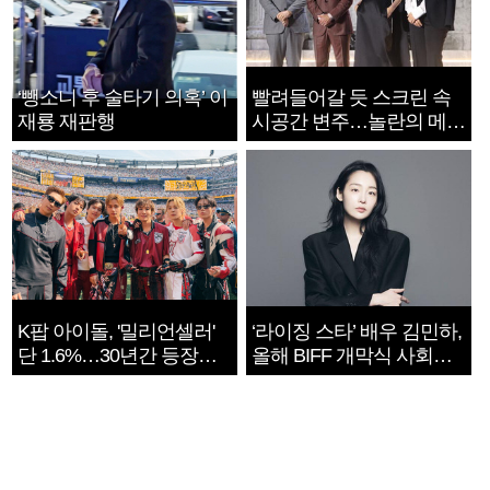
‘뺑소니 후 술타기 의혹’ 이
빨려들어갈 듯 스크린 속
재룡 재판행
시공간 변주…놀란의 메시
지는 ‘전쟁 속죄’
K팝 아이돌, '밀리언셀러'
‘라이징 스타’ 배우 김민하,
단 1.6%…30년간 등장
올해 BIFF 개막식 사회자
1182개팀 전수조사
확정