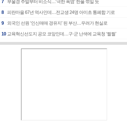
7
부울경 주말부터 비소식…‘극한 폭염’ 한풀 꺾일 듯
8
피란마을 67년 역사인데…전교생 24명 아미초 통폐합 기로
9
외국인 선원 ‘인신매매 경유지’ 된 부산…우려가 현실로
10
교육혁신선도지 공모 코앞인데…구·군 난색에 교육청 ‘쩔쩔’