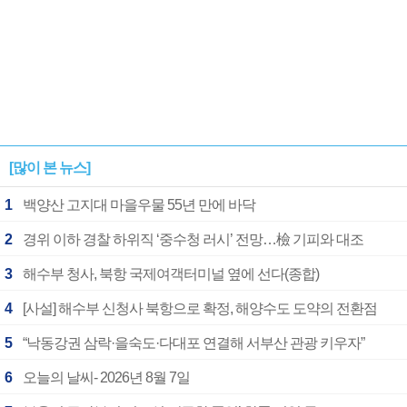
[많이 본 뉴스]
1
백양산 고지대 마을우물 55년 만에 바닥
2
경위 이하 경찰 하위직 ‘중수청 러시’ 전망…檢 기피와 대조
3
해수부 청사, 북항 국제여객터미널 옆에 선다(종합)
4
[사설] 해수부 신청사 북항으로 확정, 해양수도 도약의 전환점
5
“낙동강권 삼락·을숙도·다대포 연결해 서부산 관광 키우자”
6
오늘의 날씨- 2026년 8월 7일