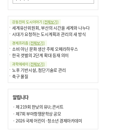
강동진의 도시이야기
[전체보기]
세계유산위원회, 부산의 시간을 세계와 나누다
시대가 요청하는 도시계획과 관리의 새 방식
경제프리즘
[전체보기]
소비 아닌 문화 생산 주체 오페라하우스
한국 갯벌의 2단계 확대 등재 의미
과학에세이
[전체보기]
노후 기반시설, 첨단기술로 관리
축구 물질
국제칼럼
[전체보기]
부정선거
알립니다
선관위와 尹의 ‘0점 답안’
기고
· 제 219회 한낮의 유U; 콘서트
[전체보기]
환자의 희망, 헌혈의 힘
· 제7회 부마항쟁문학상 공모
대학과 지역 ‘연결’이 지역혁신이다
· 2026 국제 어린이·청소년 경제아카데미
기자수첩
[전체보기]
금고 이사장 전횡, 지금도 진행중