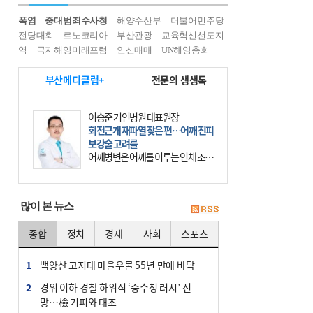
폭염
중대범죄수사청
해양수산부
더불어민주당
전당대회
르노코리아
부산관광
교육혁신선도지
역
극지해양미래포럼
인신매매
UN해양총회
부산메디클럽+
전문의 생생톡
이승준 거인병원 대표원장
회전근개 재파열 잦은 편…어깨 진피
보강술 고려를
어깨병변은 어깨를 이루는 인체 조직
에 발생하는 손상을 말한다. 여기에
는 오십견과 회전근개 증후군, 어깨
의 석회성 힘줄염 등이 있다. 국민건
많이 본 뉴스
강보험에 의하면 어깨병변
종합
정치
경제
사회
스포츠
1
백양산 고지대 마을우물 55년 만에 바닥
2
경위 이하 경찰 하위직 ‘중수청 러시’ 전
망…檢 기피와 대조