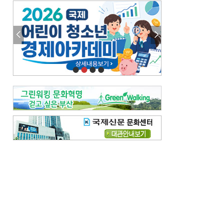
엘리트 자평해온 市 공무원…생중계 회의서 능력 입증을
김준희의 클래식 인사이트
[전체보기]
여름날의 애상, 왈츠
빛나는 꿈의 계절, 4월의 노래
김지윤의 우리음악 이야기
[전체보기]
세종시대 음악이 전해진 이유
영산회상, 불교음악에서 풍류음악으로
뉴스와 현장
[전체보기]
‘800조 투자’ 희비 가른 재생에너지
뜨거워지는 바다, 북쪽으로 열리는 항로
데스크시각
[전체보기]
물은 행정구역 경계를 따라 흐르지 않는다
도청도설
[전체보기]
회피형 대통령
다대포 부산바다축제
독자 투고
[전체보기]
새로운 시작 ‘황혼 이혼’
무료 화장실 깨끗하게 쓰자
메디칼럼
[전체보기]