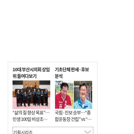
10대 부산시의회 상임
기초단체 판세·후보
위 들여다보기
분석
“삶의 질 향상 목표”…
국힘·진보 승부…“종
민생 100일 비상조치
합운동장 건립” vs “출
면밀 심사
근 공공버스 도입”