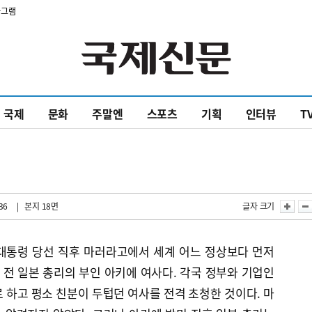
타그램
국제
문화
주말엔
스포츠
기획
인터뷰
T
36
| 본지 18면
글자 크기
대통령 당선 직후 마러라고에서 세계 어느 정상보다 먼저
조 전 일본 총리의 부인 아키에 여사다. 각국 정부와 기업인
 하고 평소 친분이 두텁던 여사를 전격 초청한 것이다. 마