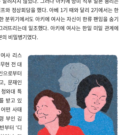
 알려지지 않았다. 그러나 아키에 방미 직후 일본 총리는
와 정상회담을 했다. 아베 1기 때와 달리 2기에서는 한
악한 분위기에서도 아키에 여사는 자신이 한류 팬임을 숨기
그러뜨리는데 일조했다. 아키에 여사는 한일 미일 관계에
본의 비밀병기였다.
‘여사 리스
노무현 전 대
업인으로부터
고, 문재인
 청와대 특
를 받고 있
 어떤 사태
령 부인 김
반부터 ‘디