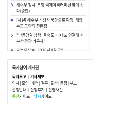
3
해수부 청사, 북항 국제여객터미널 옆에 선
다(종합)
4
[사설] 해수부 신청사 북항으로 확정, 해양
수도 도약의 전환점
5
“낙동강권 삼락·을숙도·다대포 연결해 서
부산 관광 키우자”
6
오늘의 날씨- 2026년 8월 7일
7
부울경 주말부터 비소식…‘극한 폭염’ 한풀
꺾일 듯
독자참여 게시판
8
피란마을 67년 역사인데…전교생 24명 아
독자투고
|
기사제보
미초 통폐합 기로
인사
|
모임
|
개업
|
결혼
|
출산
|
동정
|
부고
9
산행안내
외국인 선원 ‘인신매매 경유지’ 된 부산…
|
산행후기
|
산행사진
우려가 현실로
등산
가이드
|
낚시
가이드
10
교육혁신선도지 공모 코앞인데…구·군 난
색에 교육청 ‘쩔쩔’