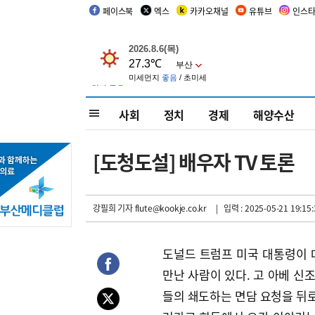
페이스북
엑스
카카오채널
유튜브
인스
사회
정치
경제
해양수산
[도청도설] 배우자 TV 토론
강필희 기자
flute@kookje.co.kr
| 입력 : 2025-05-21 19:15:
도널드 트럼프 미국 대통령이 
만난 사람이 있다. 고 아베 신
들의 쇄도하는 면담 요청을 뒤로