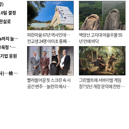
합)
10일 결정
 현실로
피란마을 67년 역사인데…
백양산 고지대 마을우물 55
■ 경남 농정 비전 ‘잘 사는 농촌’…스마트팜 1000㏊까지 늘린다
전교생 24명 아미초 통폐합
년 만에 바닥
■ 교육혁신선도지 공모 코앞인데…구·군 난색에 교육청 ‘쩔쩔’
기로
역기업 응원
■ 검사 신분 버리고 직급하향(10년 이하 저연차 검사)…檢 중수청행 기피
빨려들어갈 듯 스크린 속 시
그린벨트에 서바이벌 게임
공간 변주…놀란의 메시지
장? 잇단 개장 문의에 찬반 논
는 ‘전쟁 속죄’
쟁