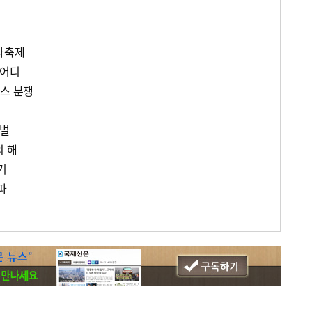
다축제
 어디
비스 분쟁
갯벌
의 해
기
파