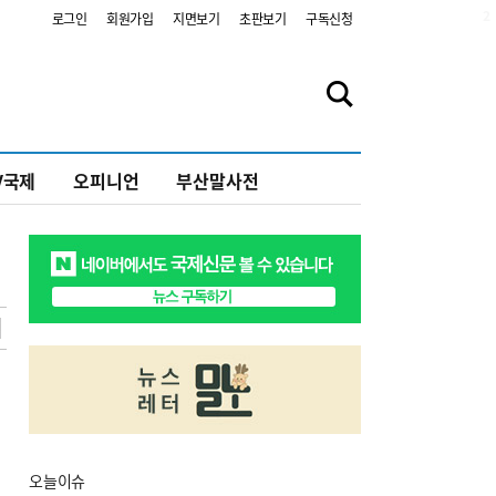
2
로그인
회원가입
지면보기
초판보기
구독신청
V국제
오피니언
부산말사전
오늘
이슈