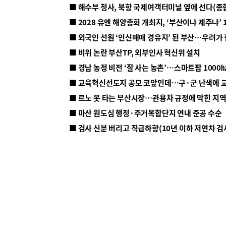
■ 해수부 청사, 북항 국제여객터미널 옆에 선다(종
■ 2028 유엔 해양총회 개최지, ‘부산이냐 제주냐’ 
■ 외국인 선원 ‘인신매매 경유지’ 된 부산…우려가
■ 비위 논란 부산TP, 외부인사 혁신위 설치
■ 르노 못 타는 부산시장…관용차 규정에 막힌 지
■ 마산 원도심 행정·주거복합단지 연내 준공 수순