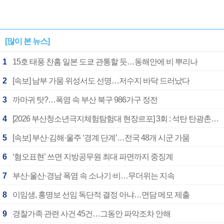
[많이 본 뉴스]
1
15호 태풍 찬홈 일본 도쿄 관통할 듯…동해안에 비 뿌리나
2
[속보] 남부 가뭄 위성서도 선명…저수지 바닥 드러났다
3
까마귀 탓?…폭염 속 부산 북구 986가구 정전
4
[2026 부산청소년극지체험탐험대 현장르포] 3회 : 석탄 탄광촌에서 북극 연구의 중심지로
5
[속보] 부산·김해·울주 ‘경계 단계’…전국 48개 시군 가뭄
6
‘혐오표현’ 쓰면 지방공무원 최대 파면까지 중징계
7
부산·울산·경남 폭염 속 소나기·비…무더위는 지속
8
이임생, 홍명보 선임 독단적 결정 아냐…면담 메모 제출
9
경찰가족 관련 사건 45건…그동안 파악조차 안해