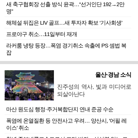
새 축구협회장 선출 방식 윤곽…“선거인단 192→2만
명”
해체설 뒤집은 LIV 골프…새 투자자 확보 ‘기사회생’
프로야구 취소…11일부터 재개
라커룸 냉탕 등장…폭염 경기취소 속출에 PS 셈법 복
잡
울산·경남 소식
진주성의 역사, 빛과 미디어로
되살아난다
마산 원도심 행정·주거복합단지 연내 준공 수순
폭염에 온열질환 등 안전사고 우려… 양산시, '어필 레
이스' 취소