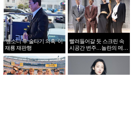
‘뺑소니 후 술타기 의혹’ 이
빨려들어갈 듯 스크린 속
재룡 재판행
시공간 변주…놀란의 메시
지는 ‘전쟁 속죄’
K팝 아이돌, '밀리언셀러'
‘라이징 스타’ 배우 김민하,
단 1.6%…30년간 등장
올해 BIFF 개막식 사회자
1182개팀 전수조사
확정