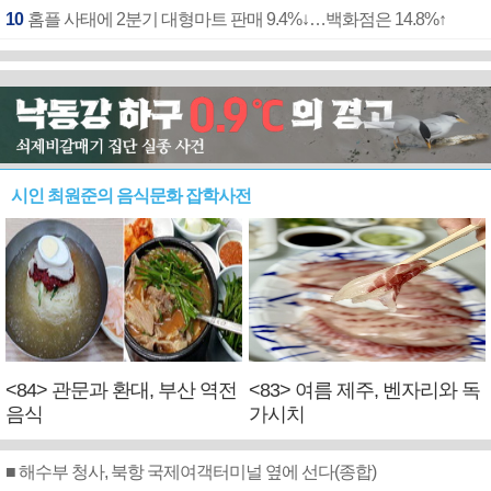
10
홈플 사태에 2분기 대형마트 판매 9.4%↓…백화점은 14.8%↑
시인 최원준의 음식문화 잡학사전
<84> 관문과 환대, 부산 역전
<83> 여름 제주, 벤자리와 독
음식
가시치
■ 해수부 청사, 북항 국제여객터미널 옆에 선다(종합)