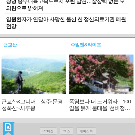
창녕 중부내륙고속도로서 포탄 발견…살상력 없는 모
의탄으로 밝혀져
입원환자가 연달아 사망한 울산 한 정신의료기관 폐원
전망
근교산
주말엔&라이프
근교산&그너머…상주·문경
폭염보다 더 뜨거워라…100
청화산~시루봉
일을 붉게 불태울 ‘선비정신’
피었네
PC버전
엑스
페이스북