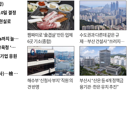
합)
10일 결정
 현실로
짬짜미로 ‘金겹살’ 만든 업체
수도권과 다른데 같은 규
■ 경남 농정 비전 ‘잘 사는 농촌’…스마트팜 1000㏊까지 늘린다
6곳 기소(종합)
제…부산 건설사 “쓰러지기
■ 교육혁신선도지 공모 코앞인데…구·군 난색에 교육청 ‘쩔쩔’
직전”
역기업 응원
■ 검사 신분 버리고 직급하향(10년 이하 저연차 검사)…檢 중수청행 기피
해수부 ‘신청사 부지’ 직원 의
부산시 “산은 등 4개 정책금
견 반영
융기관·한은 유치 추진”