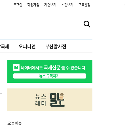
2
로그인
회원가입
지면보기
초판보기
구독신청
V국제
오피니언
부산말사전
오늘
이슈