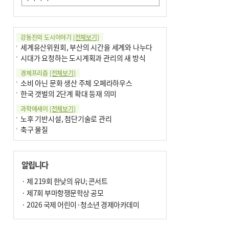
강동진의 도시이야기
[전체보기]
세계유산위원회, 부산의 시간을 세계와 나누다
시대가 요청하는 도시계획과 관리의 새 방식
경제프리즘
[전체보기]
소비 아닌 문화 생산 주체 오페라하우스
한국 갯벌의 2단계 확대 등재 의미
과학에세이
[전체보기]
노후 기반시설, 첨단기술로 관리
축구 물질
국제칼럼
[전체보기]
부정선거
알립니다
선관위와 尹의 ‘0점 답안’
기고
· 제 219회 한낮의 유U; 콘서트
[전체보기]
환자의 희망, 헌혈의 힘
· 제7회 부마항쟁문학상 공모
대학과 지역 ‘연결’이 지역혁신이다
· 2026 국제 어린이·청소년 경제아카데미
기자수첩
[전체보기]
금고 이사장 전횡, 지금도 진행중