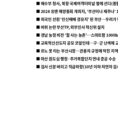
■ 해수부 청사, 북항 국제여객터미널 옆에 선다(종
■ 2028 유엔 해양총회 개최지, ‘부산이냐 제주냐’ 
■ 외국인 선원 ‘인신매매 경유지’ 된 부산…우려가
■ 비위 논란 부산TP, 외부인사 혁신위 설치
■ 르노 못 타는 부산시장…관용차 규정에 막힌 지
■ 마산 원도심 행정·주거복합단지 연내 준공 수순