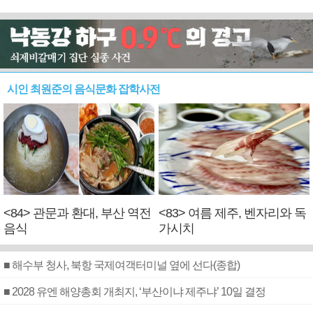
시인 최원준의 음식문화 잡학사전
<84> 관문과 환대, 부산 역전
<83> 여름 제주, 벤자리와 독
음식
가시치
■ 해수부 청사, 북항 국제여객터미널 옆에 선다(종합)
■ 2028 유엔 해양총회 개최지, ‘부산이냐 제주냐’ 10일 결정