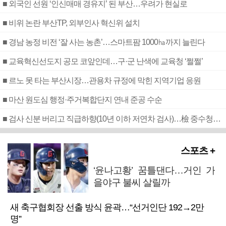
■ 외국인 선원 ‘인신매매 경유지’ 된 부산…우려가 현실로
■ 비위 논란 부산TP, 외부인사 혁신위 설치
■ 경남 농정 비전 ‘잘 사는 농촌’…스마트팜 1000㏊까지 늘린다
■ 교육혁신선도지 공모 코앞인데…구·군 난색에 교육청 ‘쩔쩔’
■ 르노 못 타는 부산시장…관용차 규정에 막힌 지역기업 응원
■ 마산 원도심 행정·주거복합단지 연내 준공 수순
■ 검사 신분 버리고 직급하향(10년 이하 저연차 검사)…檢 중수청행 기피
스포츠 +
‘윤나고황’ 꿈틀댄다…거인 가
을야구 불씨 살릴까
새 축구협회장 선출 방식 윤곽…“선거인단 192→2만
명”