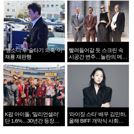
‘뺑소니 후 술타기 의혹’ 이
빨려들어갈 듯 스크린 속
재룡 재판행
시공간 변주…놀란의 메시
지는 ‘전쟁 속죄’
K팝 아이돌, '밀리언셀러'
‘라이징 스타’ 배우 김민하,
단 1.6%…30년간 등장
올해 BIFF 개막식 사회자
1182개팀 전수조사
확정