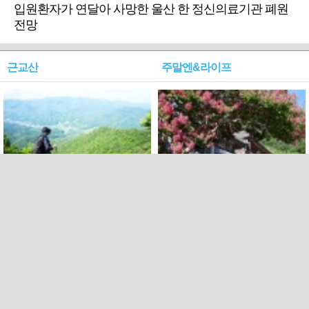
입원환자가 연달아 사망한 울산 한 정신의료기관 폐원
전망
근교산
주말엔&라이프
근교산&그너머…상주·문경
폭염보다 더 뜨거워라…100
청화산~시루봉
일을 붉게 불태울 ‘선비정신’
피었네
PC버전
엑스
페이스북
Copyright ⓒ 2015 All rights reserved by 국제신문