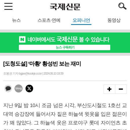
뉴스
스포츠·연예
오피니언
동영상
[도청도설] ‘마황’ 황성빈 보는 재미
조봉권 기자 bgjoe@kookje.co.kr | 2024.06.10 19:39
지난 9일 밤 10시 조금 넘은 시각, 부산도시철도 1호선 교
대역 승강장에 들어서자 짙은 하늘색 윗옷을 입은 젊은이
가 꽤 많았다. 그 하늘색 옷은 프로야구 롯데 자이언츠 초