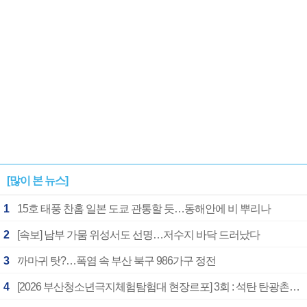
[많이 본 뉴스]
1
15호 태풍 찬홈 일본 도쿄 관통할 듯…동해안에 비 뿌리나
2
[속보] 남부 가뭄 위성서도 선명…저수지 바닥 드러났다
3
까마귀 탓?…폭염 속 부산 북구 986가구 정전
4
[2026 부산청소년극지체험탐험대 현장르포] 3회 : 석탄 탄광촌에서 북극 연구의 중심지로