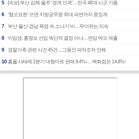
5
[속보] 부산·김해·울주 ‘경계 단계’…전국 48개 시군 가뭄
6
‘혐오표현’ 쓰면 지방공무원 최대 파면까지 중징계
7
부산·울산·경남 폭염 속 소나기·비…무더위는 지속
8
이임생, 홍명보 선임 독단적 결정 아냐…면담 메모 제출
9
경찰가족 관련 사건 45건…그동안 파악조차 안해
10
홈플 사태에 2분기 대형마트 판매 9.4%↓…백화점은 14.8%↑