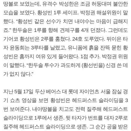
땅볼로 보였는데, 유격수 박성한은 조금 허둥대며 불안한
모습을 보였다. 황성빈 1루 세이프. 박정권 해설위원이 말
했다. “황성빈 같은 선수가 치면 내야수는 마음이 급해지
죠.” 한두솔은 1루를 향해 견제구를 4개 던졌다. 그런데도
기어코 황성빈은 2루를 훔쳤다. 24호 도루였다. 뒤이은 타
자 윤동희는 3루타를 날렸고, 유니폼에 흙을 잔뜩 묻힌 황
성빈은 홈까지 여유 있게 들어왔다. 1점 추가. 박정권 위원
이 말했다. “한두솔 투수가 과도하게 (황선빈을) 신경 쓴 데
가 없지 않다.”
지난 5월 17일 두산 베어스 대 롯데 자이언츠 서울 잠실 경
기 쇼츠 영상을 보면 황성빈은 헤드퍼스트 슬라이딩을 3
번 보여준다. 내야땅볼을 치고도 전력 질주해 헤드퍼스트
슬라이딩으로 1루에서 생존. 뒷 타자가 번트를 대자 2루로
질주해 헤드퍼스트 슬라이딩으로 생존. 그 순간 공을 받은