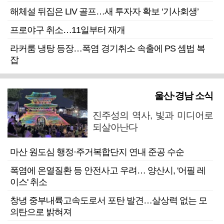
해체설 뒤집은 LIV 골프…새 투자자 확보 ‘기사회생’
프로야구 취소…11일부터 재개
라커룸 냉탕 등장…폭염 경기취소 속출에 PS 셈법 복
잡
울산·경남 소식
진주성의 역사, 빛과 미디어로
되살아난다
마산 원도심 행정·주거복합단지 연내 준공 수순
폭염에 온열질환 등 안전사고 우려… 양산시, '어필 레
이스' 취소
창녕 중부내륙고속도로서 포탄 발견…살상력 없는 모
의탄으로 밝혀져