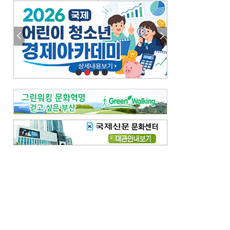
엘리트 자평해온 市 공무원…생중계 회의서 능력 입증을
김준희의 클래식 인사이트
[전체보기]
여름날의 애상, 왈츠
빛나는 꿈의 계절, 4월의 노래
김지윤의 우리음악 이야기
[전체보기]
세종시대 음악이 전해진 이유
영산회상, 불교음악에서 풍류음악으로
뉴스와 현장
[전체보기]
‘800조 투자’ 희비 가른 재생에너지
뜨거워지는 바다, 북쪽으로 열리는 항로
데스크시각
[전체보기]
물은 행정구역 경계를 따라 흐르지 않는다
도청도설
[전체보기]
회피형 대통령
다대포 부산바다축제
독자 투고
[전체보기]
새로운 시작 ‘황혼 이혼’
무료 화장실 깨끗하게 쓰자
메디칼럼
[전체보기]