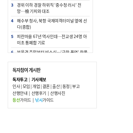
3
경위 이하 경찰 하위직 ‘중수청 러시’ 전
망…檢 기피와 대조
4
해수부 청사, 북항 국제여객터미널 옆에 선
다(종합)
5
피란마을 67년 역사인데…전교생 24명 아
미초 통폐합 기로
6
부울경 주말부터 비소식…‘극한 폭염’ 한풀
꺾일 듯
7
“낙동강권 삼락·을숙도·다대포 연결해 서
독자참여 게시판
부산 관광 키우자”
독자투고
|
기사제보
8
오늘의 날씨- 2026년 8월 7일
인사
|
모임
|
개업
|
결혼
|
출산
|
동정
|
부고
9
산행안내
외국인 선원 ‘인신매매 경유지’ 된 부산…
|
산행후기
|
산행사진
우려가 현실로
등산
가이드
|
낚시
가이드
10
[사설] 해수부 신청사 북항으로 확정, 해양
수도 도약의 전환점