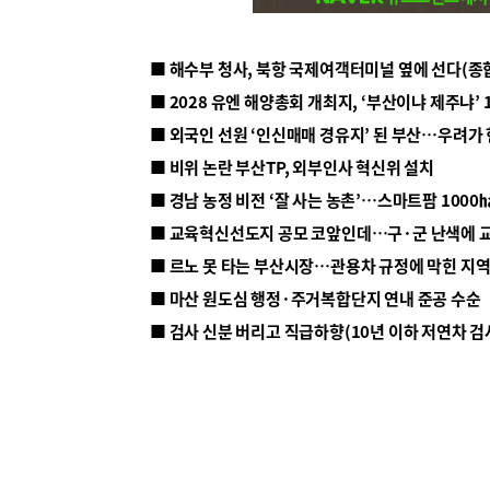
■ 해수부 청사, 북항 국제여객터미널 옆에 선다(종
■ 2028 유엔 해양총회 개최지, ‘부산이냐 제주냐’ 
■ 외국인 선원 ‘인신매매 경유지’ 된 부산…우려가
■ 비위 논란 부산TP, 외부인사 혁신위 설치
■ 르노 못 타는 부산시장…관용차 규정에 막힌 지
■ 마산 원도심 행정·주거복합단지 연내 준공 수순