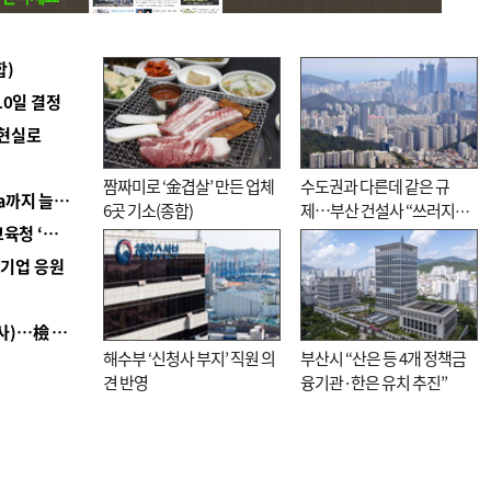
합)
10일 결정
 현실로
짬짜미로 ‘金겹살’ 만든 업체
수도권과 다른데 같은 규
■ 경남 농정 비전 ‘잘 사는 농촌’…스마트팜 1000㏊까지 늘린다
6곳 기소(종합)
제…부산 건설사 “쓰러지기
■ 교육혁신선도지 공모 코앞인데…구·군 난색에 교육청 ‘쩔쩔’
직전”
역기업 응원
■ 검사 신분 버리고 직급하향(10년 이하 저연차 검사)…檢 중수청행 기피
해수부 ‘신청사 부지’ 직원 의
부산시 “산은 등 4개 정책금
견 반영
융기관·한은 유치 추진”