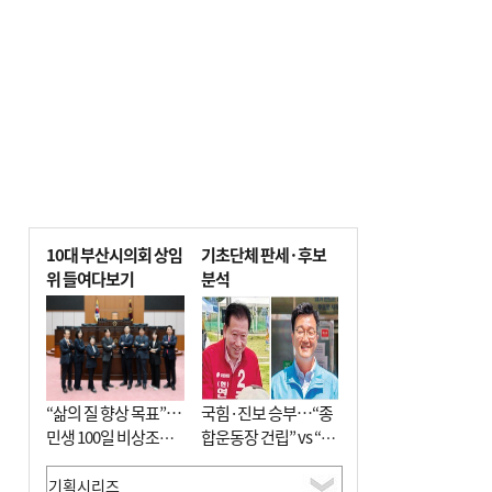
10대 부산시의회 상임
기초단체 판세·후보
위 들여다보기
분석
“삶의 질 향상 목표”…
국힘·진보 승부…“종
민생 100일 비상조치
합운동장 건립” vs “출
면밀 심사
근 공공버스 도입”