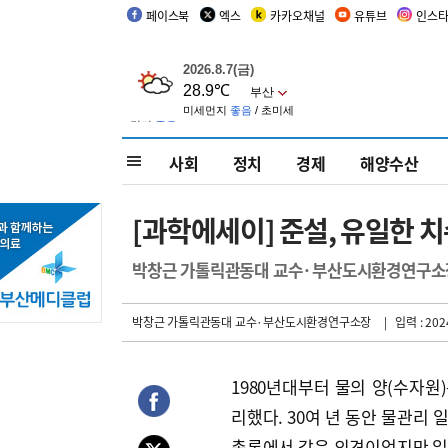
페이스북
엑스
카카오채널
유튜브
인스
사회
정치
경제
해양수산
[과학에세이] 준설, 유일한 
박창근 가톨릭관동대 교수·부산도시환경연구소
박창근 가톨릭관동대 교수·부산도시환경연구소장
| 입력 : 2024
1980년대부터 물의 양(수자원
리했다. 30여 년 동안 물관리
총론에서 같은 의견이었지만 일원