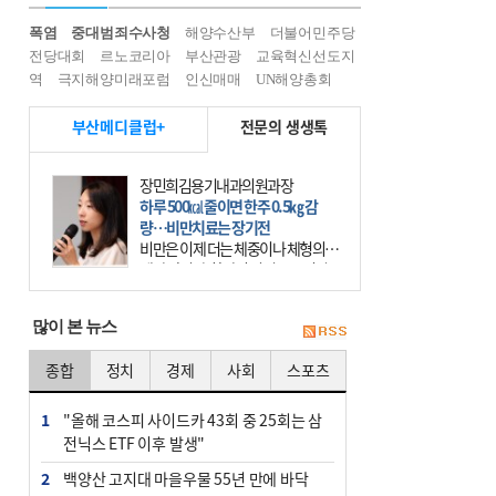
폭염
중대범죄수사청
해양수산부
더불어민주당
전당대회
르노코리아
부산관광
교육혁신선도지
역
극지해양미래포럼
인신매매
UN해양총회
부산메디클럽+
전문의 생생톡
장민희김용기내과의원과장
하루 500㎉ 줄이면 한주 0.5㎏ 감
량…비만치료는 장기전
비만은 이제 더는 체중이나 체형의 문
제가 아니다. 하나의 질병으로 인지
하고 치료와 관리를 해야 한다. 세계
보건기구(WHO)는 이미 1994년 비만
많이 본 뉴스
을 인류의 중요한
종합
정치
경제
사회
스포츠
1
"올해 코스피 사이드카 43회 중 25회는 삼
전닉스 ETF 이후 발생"
2
백양산 고지대 마을우물 55년 만에 바닥