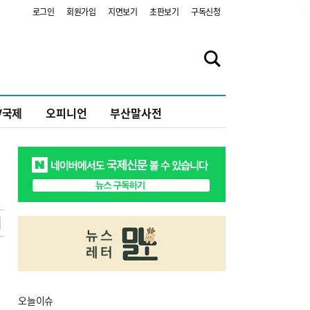
2
로그인
회원가입
지면보기
초판보기
구독신청
V국제
오피니언
부산말사전
오늘
이슈