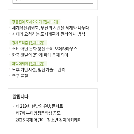
강동진의 도시이야기
[전체보기]
세계유산위원회, 부산의 시간을 세계와 나누다
시대가 요청하는 도시계획과 관리의 새 방식
경제프리즘
[전체보기]
소비 아닌 문화 생산 주체 오페라하우스
한국 갯벌의 2단계 확대 등재 의미
과학에세이
[전체보기]
노후 기반시설, 첨단기술로 관리
축구 물질
국제칼럼
[전체보기]
부정선거
알립니다
선관위와 尹의 ‘0점 답안’
기고
· 제 219회 한낮의 유U; 콘서트
[전체보기]
환자의 희망, 헌혈의 힘
· 제7회 부마항쟁문학상 공모
대학과 지역 ‘연결’이 지역혁신이다
· 2026 국제 어린이·청소년 경제아카데미
기자수첩
[전체보기]
금고 이사장 전횡, 지금도 진행중