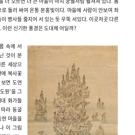
을 더 오르면 더 큰 마을이 마치 궁궐처럼 펼쳐져 있다. 봄
로 둘러 싸여 온통 분홍빛이다. 마을에 사람이 안보여 좌
이 병사들 줄지어 서 있는 듯 우뚝 서있다. 이곳저곳 다른
 이런 신기한 풍경은 도대체 어딜까?
름 속에 서
닌 것이 분
다른 세상으
변에 복사꽃
 보면 도연
릉도원’을 그
시대 화가들
 따라 동굴
득한 마을을
나 이 그림