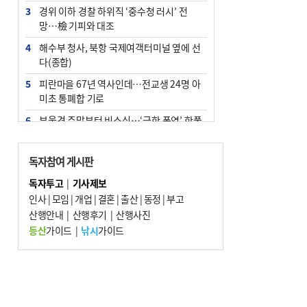
3
경위 이하 경찰 하위직 ‘중수청 러시’ 전
망…檢 기피와 대조
4
해수부 청사, 북항 국제여객터미널 옆에 선
다(종합)
5
피란마을 67년 역사인데…전교생 24명 아
미초 통폐합 기로
6
부울경 주말부터 비소식…‘극한 폭염’ 한풀
꺾일 듯
7
“낙동강권 삼락·을숙도·다대포 연결해 서
독자참여 게시판
부산 관광 키우자”
독자투고
|
기사제보
8
오늘의 날씨- 2026년 8월 7일
인사
|
모임
|
개업
|
결혼
|
출산
|
동정
|
부고
9
산행안내
외국인 선원 ‘인신매매 경유지’ 된 부산…
|
산행후기
|
산행사진
우려가 현실로
등산
가이드
|
낚시
가이드
10
[사설] 해수부 신청사 북항으로 확정, 해양
수도 도약의 전환점