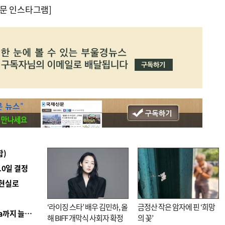
문 인스타그램]
합)
10일 결정
 현실로
‘라이징 스타’ 배우 김민하, 올
금정산 작은 암자에 핀 ‘희망
■ 경남 농정 비전 ‘잘 사는 농촌’…스마트팜 1000㏊까지 늘린다
해 BIFF 개막식 사회자 확정
의 꽃’