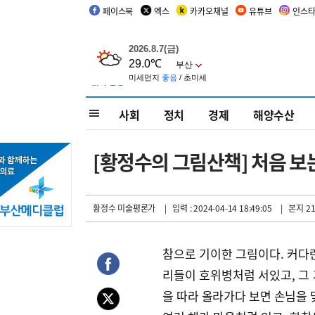
페이스북
엑스
카카오채널
유튜브
인스
사회
정치
경제
해양수산
[황정수의 그림산책] 처음 보
황정수 미술평론가
| 입력 : 2024-04-14 18:49:05
| 본지 2
참으로 기이한 그림이다. 커다
리들이 호위병처럼 서있고, 그 
을 따라 올라가다 보면 손님을 