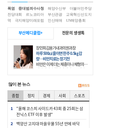
폭염
중대범죄수사청
해양수산부
더불어민주당
전당대회
르노코리아
부산관광
교육혁신선도지
역
극지해양미래포럼
인신매매
UN해양총회
부산메디클럽+
전문의 생생톡
장민희김용기내과의원과장
하루 500㎉ 줄이면 한주 0.5㎏ 감
량…비만치료는 장기전
비만은 이제 더는 체중이나 체형의 문
제가 아니다. 하나의 질병으로 인지
하고 치료와 관리를 해야 한다. 세계
보건기구(WHO)는 이미 1994년 비만
많이 본 뉴스
을 인류의 중요한
종합
정치
경제
사회
스포츠
1
"올해 코스피 사이드카 43회 중 25회는 삼
전닉스 ETF 이후 발생"
2
백양산 고지대 마을우물 55년 만에 바닥