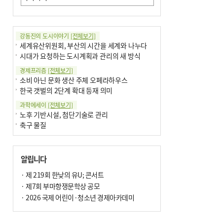
강동진의 도시이야기
[전체보기]
세계유산위원회, 부산의 시간을 세계와 나누다
시대가 요청하는 도시계획과 관리의 새 방식
경제프리즘
[전체보기]
소비 아닌 문화 생산 주체 오페라하우스
한국 갯벌의 2단계 확대 등재 의미
과학에세이
[전체보기]
노후 기반시설, 첨단기술로 관리
축구 물질
국제칼럼
[전체보기]
부정선거
알립니다
선관위와 尹의 ‘0점 답안’
기고
· 제 219회 한낮의 유U; 콘서트
[전체보기]
환자의 희망, 헌혈의 힘
· 제7회 부마항쟁문학상 공모
대학과 지역 ‘연결’이 지역혁신이다
· 2026 국제 어린이·청소년 경제아카데미
기자수첩
[전체보기]
금고 이사장 전횡, 지금도 진행중