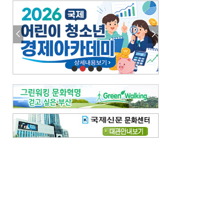
엘리트 자평해온 市 공무원…생중계 회의서 능력 입증을
김준희의 클래식 인사이트
[전체보기]
여름날의 애상, 왈츠
빛나는 꿈의 계절, 4월의 노래
김지윤의 우리음악 이야기
[전체보기]
세종시대 음악이 전해진 이유
영산회상, 불교음악에서 풍류음악으로
뉴스와 현장
[전체보기]
‘800조 투자’ 희비 가른 재생에너지
뜨거워지는 바다, 북쪽으로 열리는 항로
데스크시각
[전체보기]
물은 행정구역 경계를 따라 흐르지 않는다
도청도설
[전체보기]
회피형 대통령
다대포 부산바다축제
독자 투고
[전체보기]
새로운 시작 ‘황혼 이혼’
무료 화장실 깨끗하게 쓰자
메디칼럼
[전체보기]