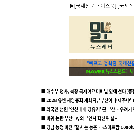
▶
[국제신문 페이스북]
[국제신
■ 해수부 청사, 북항 국제여객터미널 옆에 선다(종
■ 2028 유엔 해양총회 개최지, ‘부산이냐 제주냐’ 
■ 외국인 선원 ‘인신매매 경유지’ 된 부산…우려가
■ 비위 논란 부산TP, 외부인사 혁신위 설치