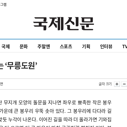
타그램
국제
문화
주말엔
스포츠
기획
인터뷰
T
는 ‘무릉도원’
1면
글자 크기
란 무지개 모양의 돌문을 지나면 좌우로 뾰족한 작은 봉우
가운데 큰 봉우리 우뚝 솟아 있다. 그 봉우리에 다다라 길
맞듯 누각이 나온다. 이어진 길을 따라 더 올라가면 기와집