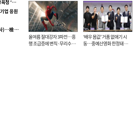
■ 교육혁신선도지 공모 코앞인데…구·군 난색에 교육청 ‘쩔쩔’
역기업 응원
■ 검사 신분 버리고 직급하향(10년 이하 저연차 검사)…檢 중수청행 기피
올여름 절대강자 3파전…흥
‘배우 몸값’ 거품 없애기 시
행 조급증에 변칙·무리수 마
동…중예산영화 한정돼 실
케팅도
효성 의문도