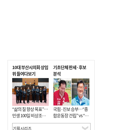
10대 부산시의회 상임
기초단체 판세·후보
위 들여다보기
분석
“삶의 질 향상 목표”…
국힘·진보 승부…“종
민생 100일 비상조치
합운동장 건립” vs “출
면밀 심사
근 공공버스 도입”