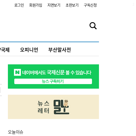
2
로그인
회원가입
지면보기
초판보기
구독신청
V국제
오피니언
부산말사전
오늘
이슈