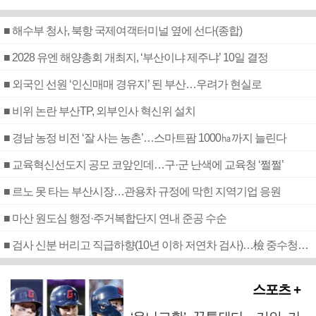
■ 해수부 청사, 북항 국제여객터미널 옆에 선다(종합)
■ 2028 유엔 해양총회 개최지, ‘부산이냐 제주냐’ 10일 결정
■ 외국인 선원 ‘인신매매 경유지’ 된 부산…우려가 현실로
■ 비위 논란 부산TP, 외부인사 혁신위 설치
■ 경남 농정 비전 ‘잘 사는 농촌’…스마트팜 1000㏊까지 늘린다
■ 교육혁신선도지 공모 코앞인데…구·군 난색에 교육청 ‘쩔쩔’
■ 르노 못 타는 부산시장…관용차 규정에 막힌 지역기업 응원
■ 마산 원도심 행정·주거복합단지 연내 준공 수순
■ 검사 신분 버리고 직급하향(10년 이하 저연차 검사)…檢 중수청행 기피
스포츠 +