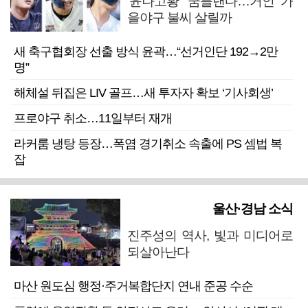
‘윤나고황’ 꿈틀댄다…거인 가
을야구 불씨 살릴까
새 축구협회장 선출 방식 윤곽…“선거인단 192→2만
명”
해체설 뒤집은 LIV 골프…새 투자자 확보 ‘기사회생’
프로야구 취소…11일부터 재개
라커룸 냉탕 등장…폭염 경기취소 속출에 PS 셈법 복
잡
울산·경남 소식
진주성의 역사, 빛과 미디어로
되살아난다
마산 원도심 행정·주거복합단지 연내 준공 수순