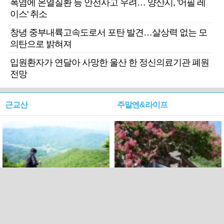
폭염에 온열질환 등 안전사고 우려… 양산시, '어필 레
이스' 취소
창녕 중부내륙고속도로서 포탄 발견…살상력 없는 모
의탄으로 밝혀져
입원환자가 연달아 사망한 울산 한 정신의료기관 폐원
전망
근교산
주말엔&라이프
근교산&그너머…상주·문경
폭염보다 더 뜨거워라…100
청화산~시루봉
일을 붉게 불태울 ‘선비정신’
피었네