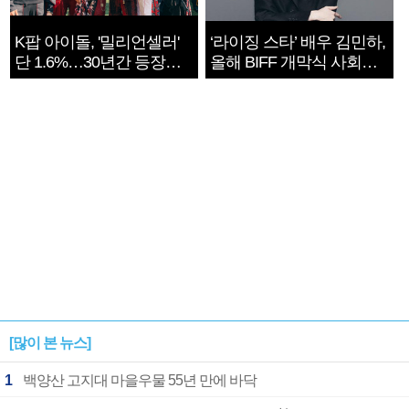
K팝 아이돌, '밀리언셀러'
‘라이징 스타’ 배우 김민하,
단 1.6%…30년간 등장
올해 BIFF 개막식 사회자
1182개팀 전수조사
확정
[많이 본 뉴스]
1
백양산 고지대 마을우물 55년 만에 바닥