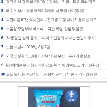
2
경위 이하 경찰 하위직 ‘중수청 러시’ 전망…檢 기피와 대조
3
해수부 청사, 북항 국제여객터미널 옆에 선다(종합)
4
피란마을 67년 역사인데…전교생 24명 아미초 통폐합 기로
5
부울경 주말부터 비소식…‘극한 폭염’ 한풀 꺾일 듯
6
“낙동강권 삼락·을숙도·다대포 연결해 서부산 관광 키우자”
7
오늘의 날씨- 2026년 8월 7일
8
외국인 선원 ‘인신매매 경유지’ 된 부산…우려가 현실로
9
[사설] 해수부 신청사 북항으로 확정, 해양수도 도약의 전환점
10
르노 못 타는 부산시장…관용차 규정에 막힌 지역기업 응원