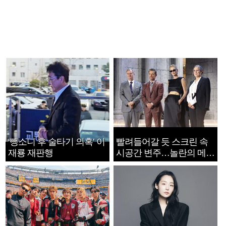
‘뺑소니 후 술타기 의혹’ 이
빨려들어갈 듯 스크린 속
재룡 재판행
시공간 변주…놀란의 메시
지는 ‘전쟁 속죄’