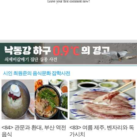
시인 최원준의 음식문화 잡학사전
<84> 관문과 환대, 부산 역전
<83> 여름 제주, 벤자리와 독
음식
가시치