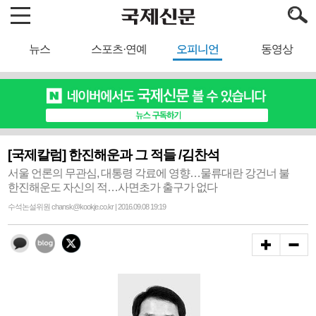
뉴스
스포츠·연예
오피니언
동영상
[국제칼럼] 한진해운과 그 적들 /김찬석
서울 언론의 무관심, 대통령 각료에 영향…물류대란 강건너 불
한진해운도 자신의 적…사면초가 출구가 없다
수석논설위원 chansk@kookje.co.kr | 2016.09.08 19:19