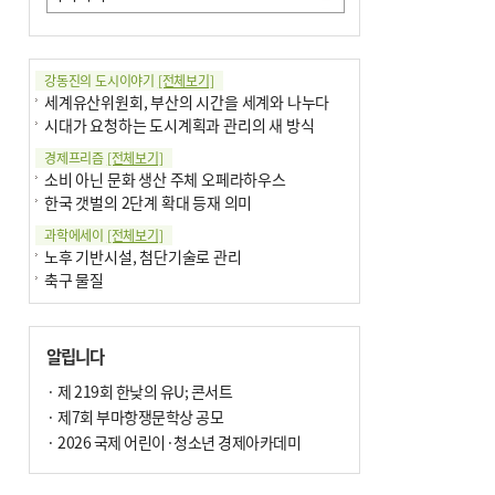
강동진의 도시이야기
[전체보기]
세계유산위원회, 부산의 시간을 세계와 나누다
시대가 요청하는 도시계획과 관리의 새 방식
경제프리즘
[전체보기]
소비 아닌 문화 생산 주체 오페라하우스
한국 갯벌의 2단계 확대 등재 의미
과학에세이
[전체보기]
노후 기반시설, 첨단기술로 관리
축구 물질
국제칼럼
[전체보기]
부정선거
알립니다
선관위와 尹의 ‘0점 답안’
기고
· 제 219회 한낮의 유U; 콘서트
[전체보기]
환자의 희망, 헌혈의 힘
· 제7회 부마항쟁문학상 공모
대학과 지역 ‘연결’이 지역혁신이다
· 2026 국제 어린이·청소년 경제아카데미
기자수첩
[전체보기]
금고 이사장 전횡, 지금도 진행중