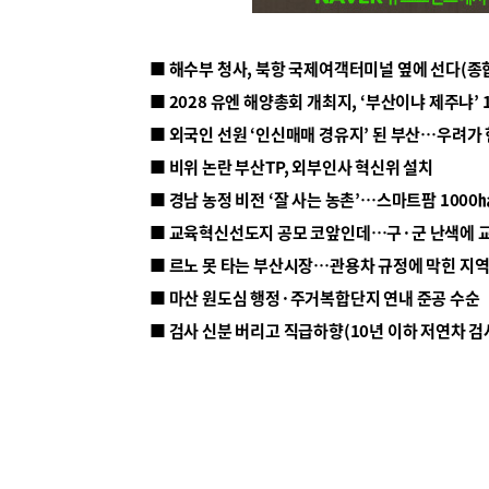
■ 해수부 청사, 북항 국제여객터미널 옆에 선다(종
■ 2028 유엔 해양총회 개최지, ‘부산이냐 제주냐’ 
■ 외국인 선원 ‘인신매매 경유지’ 된 부산…우려가
■ 비위 논란 부산TP, 외부인사 혁신위 설치
■ 르노 못 타는 부산시장…관용차 규정에 막힌 지
■ 마산 원도심 행정·주거복합단지 연내 준공 수순