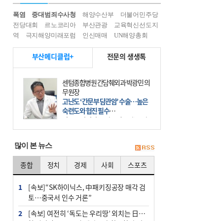
폭염
중대범죄수사청
해양수산부
더불어민주당
전당대회
르노코리아
부산관광
교육혁신선도지
역
극지해양미래포럼
인신매매
UN해양총회
부산메디클럽+
전문의 생생톡
센텀종합병원 간담췌외과 박광민 의
무원장
고난도 ‘간문부 담관암’ 수술…높은
숙련도와 협진 필수
간문부 담관암(클라츠킨 종양)은 좌
우 간에서 나오는, 담관(담즙 배출 경
로)이 합쳐지는 부위인 ‘간문부(肝門
많이 본 뉴스
部)’에 생기는 악성 종양이다. 간동맥
문맥 림프절 담
종합
정치
경제
사회
스포츠
1
[속보]“SK하이닉스, 中패키징공장 매각 검
토…중국서 인수 거론”
2
[속보] 여전히 ‘독도는 우리땅’ 외치는 日…