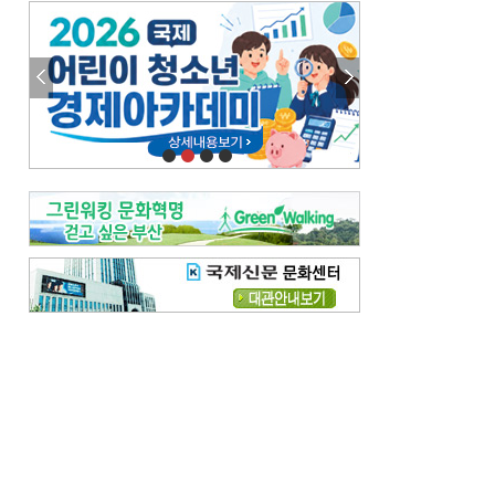
엘리트 자평해온 市 공무원…생중계 회의서 능력 입증을
김준희의 클래식 인사이트
[전체보기]
여름날의 애상, 왈츠
빛나는 꿈의 계절, 4월의 노래
김지윤의 우리음악 이야기
[전체보기]
세종시대 음악이 전해진 이유
영산회상, 불교음악에서 풍류음악으로
뉴스와 현장
[전체보기]
‘800조 투자’ 희비 가른 재생에너지
뜨거워지는 바다, 북쪽으로 열리는 항로
데스크시각
[전체보기]
물은 행정구역 경계를 따라 흐르지 않는다
도청도설
[전체보기]
회피형 대통령
다대포 부산바다축제
독자 투고
[전체보기]
새로운 시작 ‘황혼 이혼’
무료 화장실 깨끗하게 쓰자
메디칼럼
[전체보기]