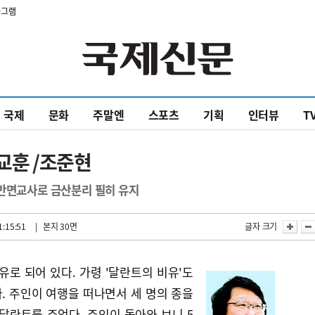
타그램
국제
문화
주말엔
스포츠
기획
인터뷰
T
교훈 /조준현
 반면교사로 금산분리 필히 유지
1:15:51
| 본지 30면
글자 크기
유로 되어 있다. 가령 '달란트의 비유'도
. 주인이 여행을 떠나면서 세 명의 종을
1달란트를 주었다. 주인이 돌아와 보니 5