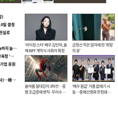
합)
10일 결정
 현실로
‘라이징 스타’ 배우 김민하, 올
금정산 작은 암자에 핀 ‘희망
■ 경남 농정 비전 ‘잘 사는 농촌’…스마트팜 1000㏊까지 늘린다
해 BIFF 개막식 사회자 확정
의 꽃’
■ 교육혁신선도지 공모 코앞인데…구·군 난색에 교육청 ‘쩔쩔’
역기업 응원
■ 검사 신분 버리고 직급하향(10년 이하 저연차 검사)…檢 중수청행 기피
올여름 절대강자 3파전…흥
‘배우 몸값’ 거품 없애기 시
행 조급증에 변칙·무리수 마
동…중예산영화 한정돼 실
케팅도
효성 의문도