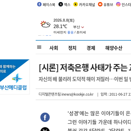
페이스북
엑스
카카오채널
유튜브
인스
사회
정치
경제
해양수산
[시론] 저축은행 사태가 주는 
자신의 배 불리려 도덕적 해이 저질러…이번 일
디지털콘텐츠팀 inews@kookje.co.kr
| 입력 : 2011-06-27 2
'성경'에는 많은 이야기들이 은
그런 이야기들 가운데 하나이다
불러 각각 5달란트, 2달란트, 