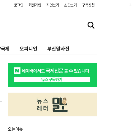
2
로그인
회원가입
지면보기
초판보기
구독신청
V국제
오피니언
부산말사전
오늘
이슈