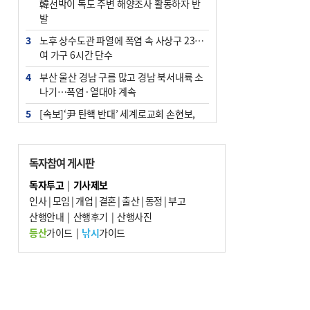
韓선박이 독도 주변 해양조사 활동하자 반
발
3
노후 상수도관 파열에 폭염 속 사상구 2300
여 가구 6시간 단수
4
부산 울산 경남 구름 많고 경남 북서내륙 소
나기…폭염·열대야 계속
5
[속보]‘尹 탄핵 반대’ 세계로교회 손현보,
백악관서 트럼프 접견
6
‘탄약 부족 사태’ 보도에 격노한 트럼프…
독자참여 게시판
군사기밀 유출자 색출 지시
독자투고
|
기사제보
7
부산 주유소 휘발유 평균가 ℓ당 1849원…
인사
|
모임
|
개업
|
결혼
|
출산
|
동정
|
부고
전주보다 3원 ↓
산행안내
|
산행후기
|
산행사진
8
[속보] ‘심판 성접대’ 논란 축구협회 공식 사
등산
가이드
|
낚시
가이드
과…“현재는 부적절 행위 없어”
9
서울 중랑구서 흉기 난동…60대 남성 2명
사망
10
"올해 코스피 사이드카 43회 중 25회는 삼