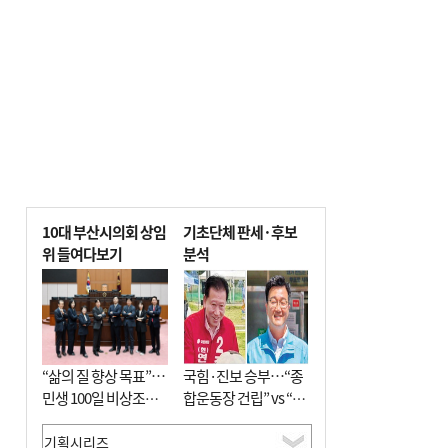
전닉스 ETF 이후 발생"
10대 부산시의회 상임
기초단체 판세·후보
위 들여다보기
분석
“삶의 질 향상 목표”…
국힘·진보 승부…“종
민생 100일 비상조치
합운동장 건립” vs “출
면밀 심사
근 공공버스 도입”