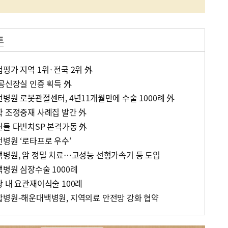
트
평가 지역 1위·전국 2위 外
인공신장실 인증 획득 外
병원 로봇관절센터, 4년11개월만에 수술 1000례 外
학 조정중재 사례집 발간 外
원들 다빈치SP 본격가동 外
선병원 ‘로타프로 우수’
백병원, 암 정밀 치료…고성능 선형가속기 등 도입
백병원 심장수술 1000례
 내 요관재이식술 100례
합병원-해운대백병원, 지역의료 안전망 강화 협약