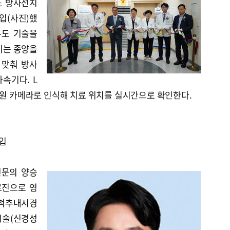
유도 방사선치
도입(사진)했
상유도 기술을
이는 종양을
 맞춰 방사
속기다. L
차원 카메라로 인식해 치료 위치를 실시간으로 확인한다.
입
전문의 양승
료진으로 영
 척추내시경
시술(신경성