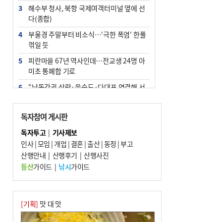
3
해수부 청사, 북항 국제여객터미널 옆에 선
다(종합)
4
부울경 주말부터 비소식…‘극한 폭염’ 한풀
꺾일 듯
5
피란마을 67년 역사인데…전교생 24명 아
미초 통폐합 기로
6
“낙동강권 삼락·을숙도·다대포 연결해 서
부산 관광 키우자”
7
오늘의 날씨- 2026년 8월 7일
독자참여 게시판
8
[사설] 해수부 신청사 북항으로 확정, 해양
독자투고
|
기사제보
수도 도약의 전환점
인사
|
모임
|
개업
|
결혼
|
출산
|
동정
|
부고
9
산행안내
외국인 선원 ‘인신매매 경유지’ 된 부산…
|
산행후기
|
산행사진
우려가 현실로
등산
가이드
|
낚시
가이드
10
르노 못 타는 부산시장…관용차 규정에 막
힌 지역기업 응원
[기획]
맛 대 맛