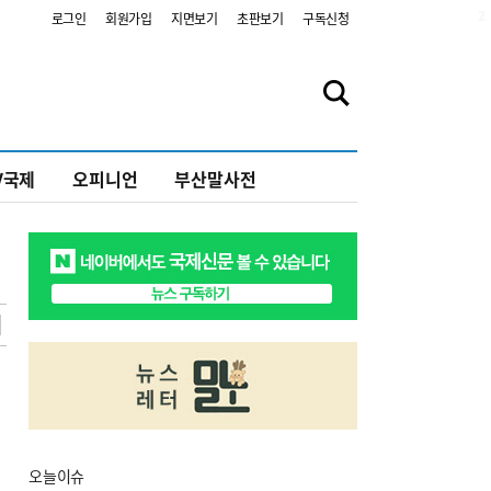
2
로그인
회원가입
지면보기
초판보기
구독신청
V국제
오피니언
부산말사전
오늘
이슈