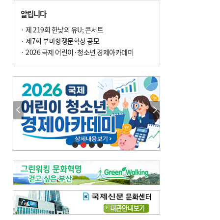
손 떨림, 늙음 증거일까 질병 신호일까
알립니다
윤화정의 한방 이야기
[전체보기]
냉기 직접 닿으면 ‘구안와사’ 위험
· 제 219회 한낮의 유U; 콘서트
· 제7회 부마항쟁문학상 공모
의료 다이제스트
[전체보기]
환자경험평가 지역 1위·전국 2위 外
· 2026 국제 어린이·청소년 경제아카데미
우수 인공신장실 인증 획득 外
이유림의 한방 이야기
[전체보기]
한방치료, 통증 관리의 새 해법
정영자 시민기자의 웰니스
[전체보기]
습한 여름…몸 깨우는 ‘순환 처방전’
자연·쉼에서 찾는 ‘웰니스 처방전’
조성우의 한방 이야기
[전체보기]
봄의 설렘보다 먼저 내 몸의 달램
진료실에서
[전체보기]
청소 안 한 에어컨 ‘레지오넬라균’ 득실…여름철 폐렴 부른다
B형 간염은 ‘간암 시한폭탄’…비활동기 환자도 꼭 6개월 주기 검사
최수지의 한방 이야기
[전체보기]
‘생리 안 해서 편하다’는 위험한 착각