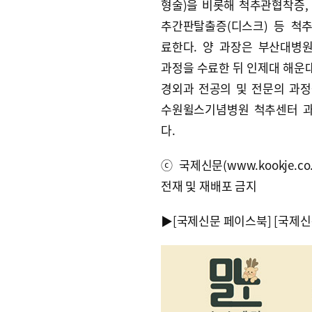
형술)을 비롯해 척추관협착증,
추간판탈출증(디스크) 등 척
료한다. 양 과장은 부산대병
과정을 수료한 뒤 인제대 해운
경외과 전공의 및 전문의 과정
수원윌스기념병원 척추센터 
다.
ⓒ국제신문(www.kookje.co.
전재 및 재배포 금지
▶
[국제신문 페이스북]
[국제신