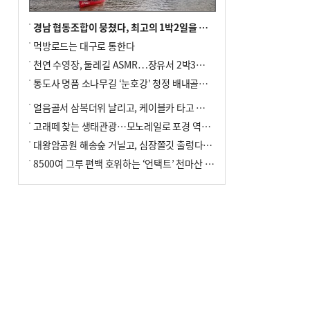
경남 협동조합이 뭉쳤다, 최고의 1박2일을 위해
먹방로드는 대구로 통한다
천연 수영장, 둘레길 ASMR…장유서 2박3일 소확행
통도사 명품 소나무길 ‘눈호강’ 청정 배내골서 더위 싹
얼음골서 삼복더위 날리고, 케이블카 타고 신선놀음
고래떼 찾는 생태관광…모노레일로 포경 역사여행
대왕암공원 해송숲 거닐고, 심장쫄깃 출렁다리 건너봐
8500여 그루 편백 호위하는 ‘언택트’ 천마산 산림욕장