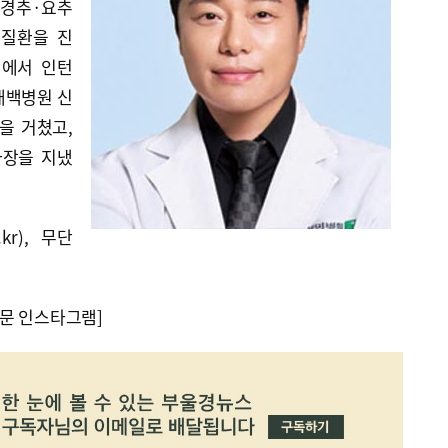
 경추·요추
추질환을 진
원에서 인턴
대백병원 신
을 거쳤고,
과장을 지냈
kr), 무단
문 인스타그램]