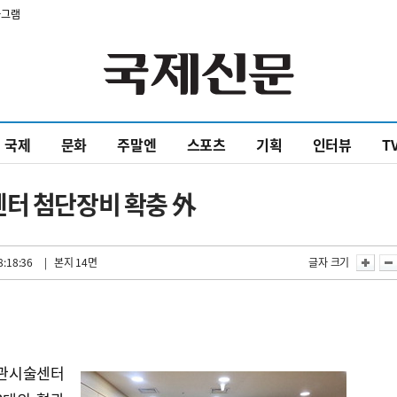
타그램
국제
문화
주말엔
스포츠
기획
인터뷰
T
센터 첨단장비 확충 外
8:18:36
| 본지 14면
글자 크기
혈관시술센터