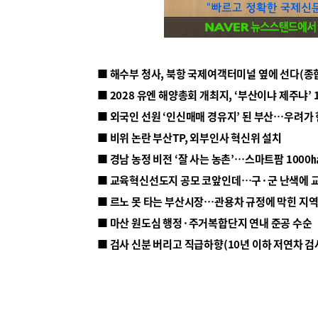
■ 해수부 청사, 북항 국제여객터미널 옆에 선다(종
■ 2028 유엔 해양총회 개최지, ‘부산이냐 제주냐’ 
■ 외국인 선원 ‘인신매매 경유지’ 된 부산…우려가
■ 비위 논란 부산TP, 외부인사 혁신위 설치
■ 르노 못 타는 부산시장…관용차 규정에 막힌 지
■ 마산 원도심 행정·주거복합단지 연내 준공 수순