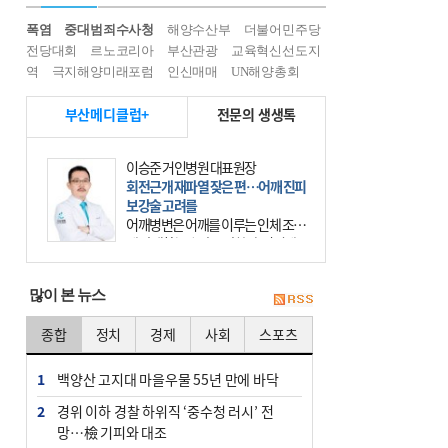
폭염
중대범죄수사청
해양수산부
더불어민주당
전당대회
르노코리아
부산관광
교육혁신선도지
역
극지해양미래포럼
인신매매
UN해양총회
부산메디클럽+
전문의 생생톡
이승준 거인병원 대표원장
회전근개 재파열 잦은 편…어깨 진피
보강술 고려를
어깨병변은 어깨를 이루는 인체 조직
에 발생하는 손상을 말한다. 여기에
는 오십견과 회전근개 증후군, 어깨
의 석회성 힘줄염 등이 있다. 국민건
많이 본 뉴스
강보험에 의하면 어깨병변
종합
정치
경제
사회
스포츠
1
백양산 고지대 마을우물 55년 만에 바닥
2
경위 이하 경찰 하위직 ‘중수청 러시’ 전
망…檢 기피와 대조