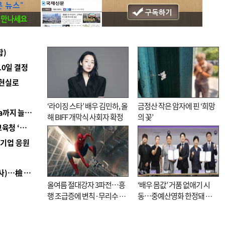
합)
10일 결정
 현실로
‘라이징 스타’ 배우 김민하, 올
금정산 작은 암자에 핀 ‘희망
■ 경남 농정 비전 ‘잘 사는 농촌’…스마트팜 1000㏊까지 늘린다
해 BIFF 개막식 사회자 확정
의 꽃’
■ 교육혁신선도지 공모 코앞인데…구·군 난색에 교육청 ‘쩔쩔’
역기업 응원
■ 검사 신분 버리고 직급하향(10년 이하 저연차 검사)…檢 중수청행 기피
올여름 절대강자 3파전…흥
‘배우 몸값’ 거품 없애기 시
행 조급증에 변칙·무리수 마
동…중예산영화 한정돼 실
케팅도
효성 의문도