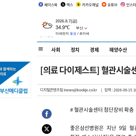
페이스북
엑스
카카오채널
유튜브
인스
사회
정치
경제
해양수산
[의료 다이제스트] 혈관시술
디지털콘텐츠팀 inews@kookje.co.kr
| 입력 : 2026-06-15 1
# 혈관시술센터 첨단장비 확충
좋은삼선병원은 지난 9일 