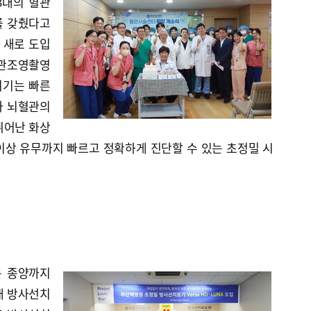
3대의 혈관
를 갖췄다고
춰 새로 도입
혈관조영촬영
이 기기는 빠른
과 뇌혈관의
뛰어난 화상
이상 유무까지 빠르고 정확하게 진단할 수 있는 초정밀 시
는 종양까지
대 방사선치