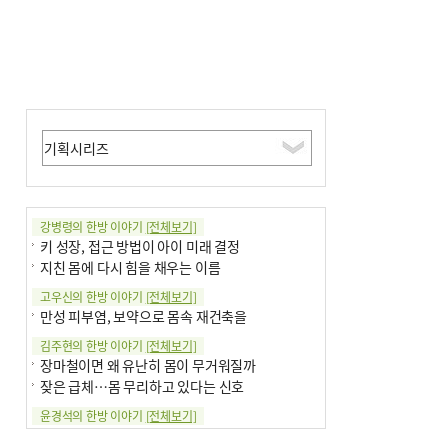
강병령의 한방 이야기
[전체보기]
키 성장, 접근 방법이 아이 미래 결정
지친 몸에 다시 힘을 채우는 이름
고우신의 한방 이야기
[전체보기]
만성 피부염, 보약으로 몸속 재건축을
김주현의 한방 이야기
[전체보기]
장마철이면 왜 유난히 몸이 무거워질까
잦은 급체…몸 무리하고 있다는 신호
윤경석의 한방 이야기
[전체보기]
땀 멈추려 하지 말고 원인부터 찾아야