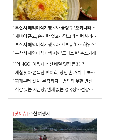
부산서 해외미식기행 <3> 금정구 ‘오키나와키친’
캐비어 품고, 솜사탕 얹고…망고빙수 럭셔리한 진화
부산서 해외미식기행 <2> 전포동 ‘바오하우스’
부산서 해외미식기행 <1> ‘도라보울’ 수프카레
‘어디GO’ 이용자 추천 배달 맛집 톱3는?
제철 맞아 쫀득한 민어회, 장인 손 거치니 味친 한상
찌개부터 젓갈·무침까지…명태의 무한 변신
식감 있는 시금장, 냄새 없는 청국장…건강한 발효 밥상
[핫이슈]
추천 여행지