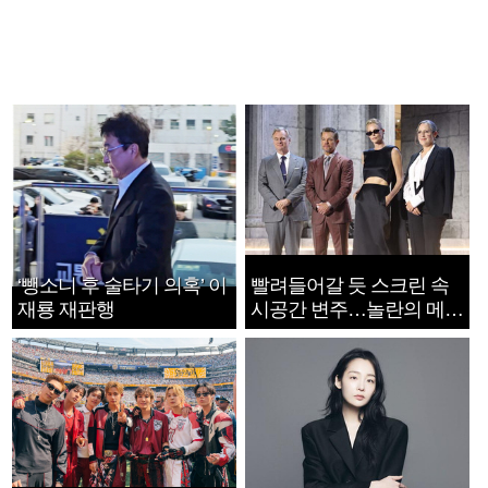
‘뺑소니 후 술타기 의혹’ 이
빨려들어갈 듯 스크린 속
재룡 재판행
시공간 변주…놀란의 메시
지는 ‘전쟁 속죄’