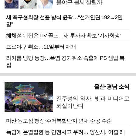
을야구 불씨 살릴까
새 축구협회장 선출 방식 윤곽…“선거인단 192→2만
명”
해체설 뒤집은 LIV 골프…새 투자자 확보 ‘기사회생’
프로야구 취소…11일부터 재개
라커룸 냉탕 등장…폭염 경기취소 속출에 PS 셈법 복
잡
울산·경남 소식
진주성의 역사, 빛과 미디어로
되살아난다
마산 원도심 행정·주거복합단지 연내 준공 수순
폭염에 온열질환 등 안전사고 우려… 양산시, '어필 레