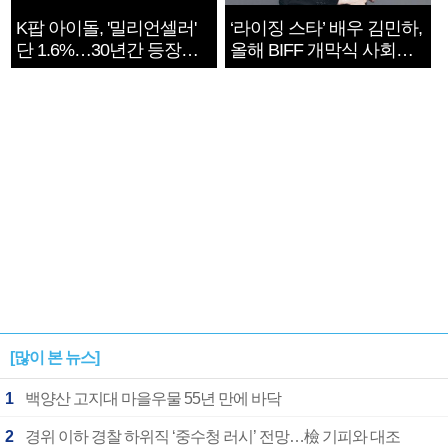
K팝 아이돌, '밀리언셀러'
‘라이징 스타’ 배우 김민하,
단 1.6%…30년간 등장
올해 BIFF 개막식 사회자
1182개팀 전수조사
확정
[많이 본 뉴스]
1
백양산 고지대 마을우물 55년 만에 바닥
2
경위 이하 경찰 하위직 ‘중수청 러시’ 전망…檢 기피와 대조