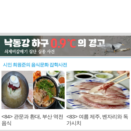
시인 최원준의 음식문화 잡학사전
<84> 관문과 환대, 부산 역전
<83> 여름 제주, 벤자리와 독
음식
가시치