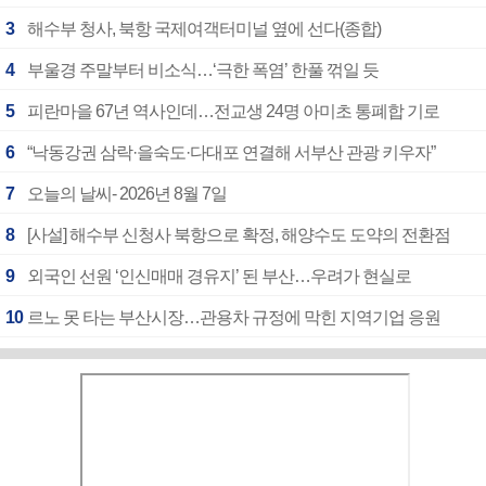
3
해수부 청사, 북항 국제여객터미널 옆에 선다(종합)
4
부울경 주말부터 비소식…‘극한 폭염’ 한풀 꺾일 듯
5
피란마을 67년 역사인데…전교생 24명 아미초 통폐합 기로
6
“낙동강권 삼락·을숙도·다대포 연결해 서부산 관광 키우자”
7
오늘의 날씨- 2026년 8월 7일
8
[사설] 해수부 신청사 북항으로 확정, 해양수도 도약의 전환점
9
외국인 선원 ‘인신매매 경유지’ 된 부산…우려가 현실로
10
르노 못 타는 부산시장…관용차 규정에 막힌 지역기업 응원