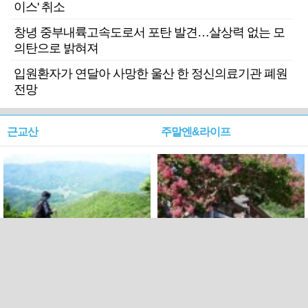
이스' 취소
창녕 중부내륙고속도로서 포탄 발견…살상력 없는 모
의탄으로 밝혀져
입원환자가 연달아 사망한 울산 한 정신의료기관 폐원
전망
근교산
주말엔&라이프
근교산&그너머…상주·문경
폭염보다 더 뜨거워라…100
청화산~시루봉
일을 붉게 불태울 ‘선비정신’
피었네