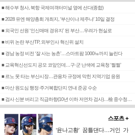
■ 해수부 청사, 북항 국제여객터미널 옆에 선다(종합)
■ 2028 유엔 해양총회 개최지, ‘부산이냐 제주냐’ 10일 결정
■ 외국인 선원 ‘인신매매 경유지’ 된 부산…우려가 현실로
■ 비위 논란 부산TP, 외부인사 혁신위 설치
■ 경남 농정 비전 ‘잘 사는 농촌’…스마트팜 1000㏊까지 늘린다
■ 교육혁신선도지 공모 코앞인데…구·군 난색에 교육청 ‘쩔쩔’
■ 르노 못 타는 부산시장…관용차 규정에 막힌 지역기업 응원
■ 마산 원도심 행정·주거복합단지 연내 준공 수순
■ 검사 신분 버리고 직급하향(10년 이하 저연차 검사)…檢 중수청행 기피
스포츠 +
‘윤나고황’ 꿈틀댄다…거인 가