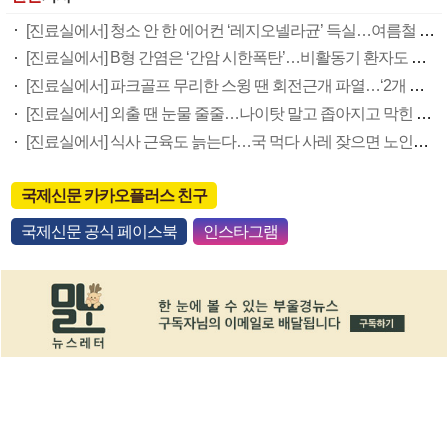
[진료실에서] 청소 안 한 에어컨 ‘레지오넬라균’ 득실…여름철 폐렴 부른다
[진료실에서] B형 간염은 ‘간암 시한폭탄’…비활동기 환자도 꼭 6개월 주기 검사
[진료실에서] 파크골프 무리한 스윙 땐 회전근개 파열…‘2개 수칙’을 지켜라
[진료실에서] 외출 땐 눈물 줄줄…나이탓 말고 좁아지고 막힌 눈물길 넓혀야
[진료실에서] 식사 근육도 늙는다…국 먹다 사레 잦으면 노인성 삼킴장애 의심을
국제신문 카카오플러스 친구
국제신문 공식 페이스북
인스타그램