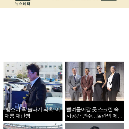
‘뺑소니 후 술타기 의혹’ 이
빨려들어갈 듯 스크린 속
재룡 재판행
시공간 변주…놀란의 메시
지는 ‘전쟁 속죄’