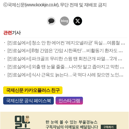
ⓒ국제신문(www.kookje.co.kr), 무단 전재 및 재배포 금지
관련
기사
[진료실에서] 청소 안 한 에어컨 ‘레지오넬라균’ 득실…여름철 폐렴 부른다
[진료실에서] B형 간염은 ‘간암 시한폭탄’…비활동기 환자도 꼭 6개월 주기 검사
[진료실에서] 파크골프 무리한 스윙 땐 회전근개 파열…‘2개 수칙’을 지켜라
[진료실에서] 외출 땐 눈물 줄줄…나이탓 말고 좁아지고 막힌 눈물길 넓혀야
[진료실에서] 식사 근육도 늙는다…국 먹다 사레 잦으면 노인성 삼킴장애 의심을
국제신문 카카오플러스 친구
국제신문 공식 페이스북
인스타그램