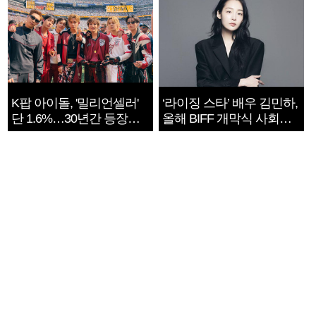
K팝 아이돌, '밀리언셀러'
‘라이징 스타’ 배우 김민하,
단 1.6%…30년간 등장
올해 BIFF 개막식 사회자
1182개팀 전수조사
확정