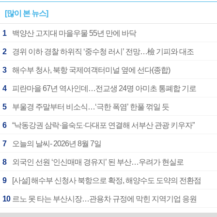
[많이 본 뉴스]
1
백양산 고지대 마을우물 55년 만에 바닥
2
경위 이하 경찰 하위직 ‘중수청 러시’ 전망…檢 기피와 대조
3
해수부 청사, 북항 국제여객터미널 옆에 선다(종합)
4
피란마을 67년 역사인데…전교생 24명 아미초 통폐합 기로
5
부울경 주말부터 비소식…‘극한 폭염’ 한풀 꺾일 듯
6
“낙동강권 삼락·을숙도·다대포 연결해 서부산 관광 키우자”
7
오늘의 날씨- 2026년 8월 7일
8
외국인 선원 ‘인신매매 경유지’ 된 부산…우려가 현실로
9
[사설] 해수부 신청사 북항으로 확정, 해양수도 도약의 전환점
10
르노 못 타는 부산시장…관용차 규정에 막힌 지역기업 응원