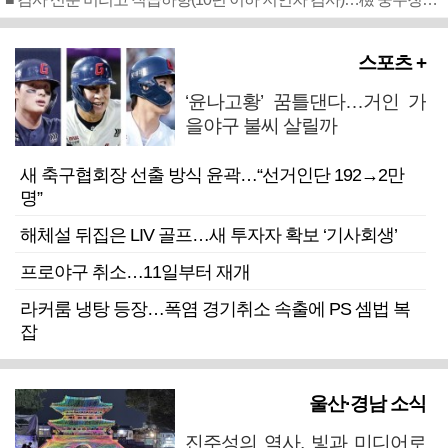
스포츠 +
‘윤나고황’ 꿈틀댄다…거인 가
을야구 불씨 살릴까
새 축구협회장 선출 방식 윤곽…“선거인단 192→2만
명”
해체설 뒤집은 LIV 골프…새 투자자 확보 ‘기사회생’
프로야구 취소…11일부터 재개
라커룸 냉탕 등장…폭염 경기취소 속출에 PS 셈법 복
잡
울산·경남 소식
진주성의 역사, 빛과 미디어로