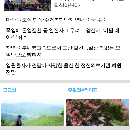
되살아난다
마산 원도심 행정·주거복합단지 연내 준공 수순
폭염에 온열질환 등 안전사고 우려… 양산시, '어필 레
이스' 취소
창녕 중부내륙고속도로서 포탄 발견…살상력 없는 모
의탄으로 밝혀져
입원환자가 연달아 사망한 울산 한 정신의료기관 폐원
전망
근교산
주말엔&라이프