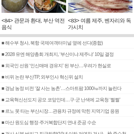
<84> 관문과 환대, 부산 역전
<83> 여름 제주, 벤자리와 독
음식
가시치
■ 해수부 청사, 북항 국제여객터미널 옆에 선다(종합)
■ 2028 유엔 해양총회 개최지, ‘부산이냐 제주냐’ 10일 결정
■ 외국인 선원 ‘인신매매 경유지’ 된 부산…우려가 현실로
■ 비위 논란 부산TP, 외부인사 혁신위 설치
■ 경남 농정 비전 ‘잘 사는 농촌’…스마트팜 1000㏊까지 늘린다
■ 교육혁신선도지 공모 코앞인데…구·군 난색에 교육청 ‘쩔쩔’
■ 르노 못 타는 부산시장…관용차 규정에 막힌 지역기업 응원
■ 마산 원도심 행정·주거복합단지 연내 준공 수순
■ 검사 신분 버리고 직급하향(10년 이하 저연차 검사)…檢 중수청행 기피