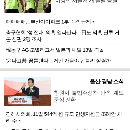
“이강인 서울서 새 출발 응원”
패패패패…부산아이파크 1부 승격 급제동
축구협회 ‘성 접대’ 의혹 일파만파…日도 의혹 연루 거
론 심판 2명 조사
韓농구 AG 조별리그서 일본과 내달 13일 격돌
‘윤나고황’ 꿈틀댄다…거인 가을야구 불씨 살릴까
울산·경남 소식
창원시 불법주정차 단속 계도
중심 전환
김해시의회, 11일 544억 원 규모 민생지원금 조례안 처
리 주목