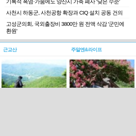
기록적 폭염·가뭄에도 양산시 가축 폐사 ‘낮은 수준’
사천시 하동군, 사천공항 확장과 CIQ 설치 공동 건의
고성군의회, 국외출장비 3800만 원 전액 삭감 '군민에
환원'
근교산
주말엔&라이프
근교산&그너머…상주·문경
폭염보다 더 뜨거워라…100
청화산~시루봉
일을 붉게 불태울 ‘선비정신’
피었네