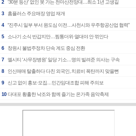
2
‘30분 등산’ 없인 못 가는 천마산전망대…최소 1년 고생길
3
홈플러스 주요매장 영업 재개
4
“진주시 일부 부서 원도심 이전…사천시와 우주항공산업 협력”
5
소나기 소식 반갑지만…찜통더위·열대야 안 꺾인다
6
창원시 불법주정차 단속 계도 중심 전환
7
엘시티 ‘사무장병원’ 일당 기소…명의 빌려준 의사는 구속
8
인신매매 탈출하다 다친 외국인, 치료비 폭탄까지 맞을뻔
9
신고 없이 홍보·모집…민간임대조합 피해 주의보
10
다대포 황홀한 낙조와 함께 즐기는 온가족 음악축제