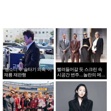
‘뺑소니 후 술타기 의혹’ 이
빨려들어갈 듯 스크린 속
재룡 재판행
시공간 변주…놀란의 메시
지는 ‘전쟁 속죄’