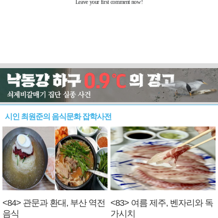
시인 최원준의 음식문화 잡학사전
<84> 관문과 환대, 부산 역전
<83> 여름 제주, 벤자리와 독
음식
가시치