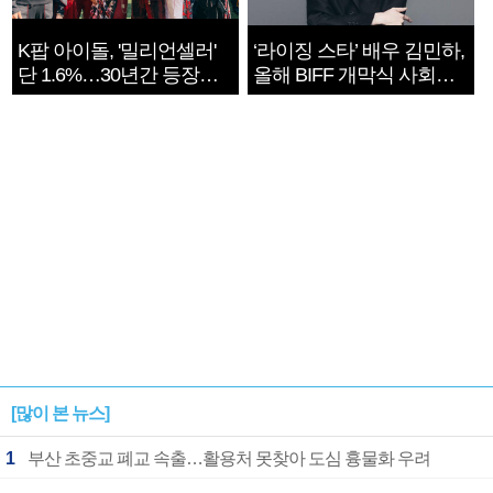
K팝 아이돌, '밀리언셀러'
‘라이징 스타’ 배우 김민하,
단 1.6%…30년간 등장
올해 BIFF 개막식 사회자
1182개팀 전수조사
확정
[많이 본 뉴스]
1
부산 초중교 폐교 속출…활용처 못찾아 도심 흉물화 우려