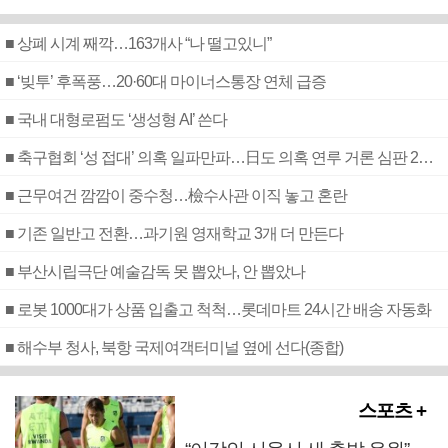
■ 상폐 시계 째깍…163개사 “나 떨고있니”
■ ‘빚투’ 후폭풍…20·60대 마이너스통장 연체 급증
■ 국내 대형로펌도 ‘생성형 AI’ 쓴다
■ 축구협회 ‘성 접대’ 의혹 일파만파…日도 의혹 연루 거론 심판 2명 조사
■ 근무여건 깜깜이 중수청…檢수사관 이직 놓고 혼란
■ 기존 일반고 전환…과기원 영재학교 3개 더 만든다
■ 부산시립극단 예술감독 못 뽑았나, 안 뽑았나
■ 로봇 1000대가 상품 입출고 척척…롯데마트 24시간 배송 자동화
■ 해수부 청사, 북항 국제여객터미널 옆에 선다(종합)
스포츠 +