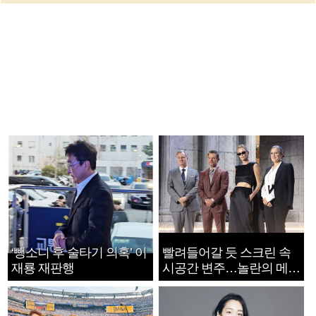
‘뺑소니 후 술타기 의혹’ 이
빨려들어갈 듯 스크린 속
재룡 재판행
시공간 변주…놀란의 메시
지는 ‘전쟁 속죄’