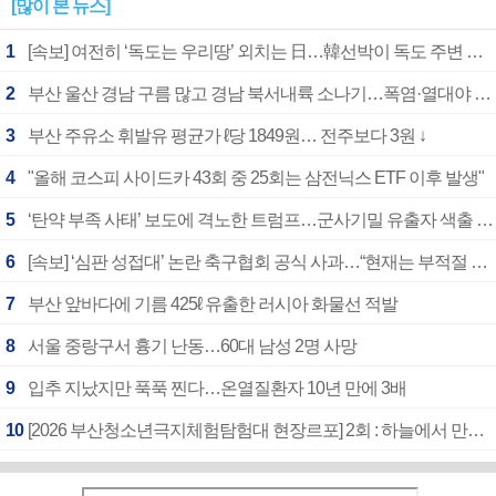
[많이 본 뉴스]
1
[속보] 여전히 ‘독도는 우리땅’ 외치는 日…韓선박이 독도 주변 해양조사 활동하자 반발
2
부산 울산 경남 구름 많고 경남 북서내륙 소나기…폭염·열대야 계속
3
부산 주유소 휘발유 평균가 ℓ당 1849원… 전주보다 3원 ↓
4
"올해 코스피 사이드카 43회 중 25회는 삼전닉스 ETF 이후 발생"
5
‘탄약 부족 사태’ 보도에 격노한 트럼프…군사기밀 유출자 색출 지시
6
[속보] ‘심판 성접대’ 논란 축구협회 공식 사과…“현재는 부적절 행위 없어”
7
부산 앞바다에 기름 425ℓ 유출한 러시아 화물선 적발
8
서울 중랑구서 흉기 난동…60대 남성 2명 사망
9
입추 지났지만 푹푹 찐다…온열질환자 10년 만에 3배
10
[2026 부산청소년극지체험탐험대 현장르포] 2회 : 하늘에서 만난 얼음의 나라