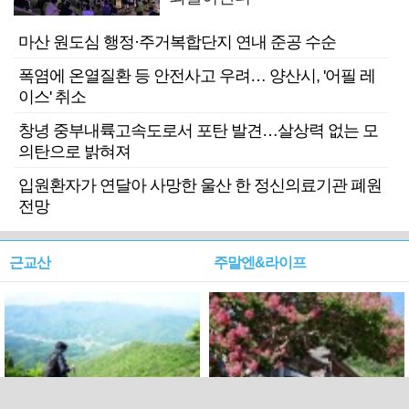
마산 원도심 행정·주거복합단지 연내 준공 수순
폭염에 온열질환 등 안전사고 우려… 양산시, '어필 레
이스' 취소
창녕 중부내륙고속도로서 포탄 발견…살상력 없는 모
의탄으로 밝혀져
입원환자가 연달아 사망한 울산 한 정신의료기관 폐원
전망
근교산
주말엔&라이프