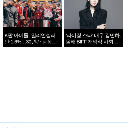
K팝 아이돌, '밀리언셀러'
‘라이징 스타’ 배우 김민하,
단 1.6%…30년간 등장
올해 BIFF 개막식 사회자
1182개팀 전수조사
확정