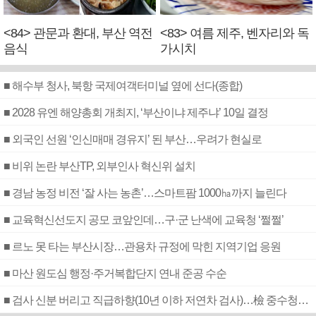
<84> 관문과 환대, 부산 역전
<83> 여름 제주, 벤자리와 독
음식
가시치
■ 해수부 청사, 북항 국제여객터미널 옆에 선다(종합)
■ 2028 유엔 해양총회 개최지, ‘부산이냐 제주냐’ 10일 결정
■ 외국인 선원 ‘인신매매 경유지’ 된 부산…우려가 현실로
■ 비위 논란 부산TP, 외부인사 혁신위 설치
■ 경남 농정 비전 ‘잘 사는 농촌’…스마트팜 1000㏊까지 늘린다
■ 교육혁신선도지 공모 코앞인데…구·군 난색에 교육청 ‘쩔쩔’
■ 르노 못 타는 부산시장…관용차 규정에 막힌 지역기업 응원
■ 마산 원도심 행정·주거복합단지 연내 준공 수순
■ 검사 신분 버리고 직급하향(10년 이하 저연차 검사)…檢 중수청행 기피