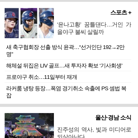
스포츠 +
‘윤나고황’ 꿈틀댄다…거인 가
을야구 불씨 살릴까
새 축구협회장 선출 방식 윤곽…“선거인단 192→2만
명”
해체설 뒤집은 LIV 골프…새 투자자 확보 ‘기사회생’
프로야구 취소…11일부터 재개
라커룸 냉탕 등장…폭염 경기취소 속출에 PS 셈법 복
잡
울산·경남 소식
진주성의 역사, 빛과 미디어로
되살아난다