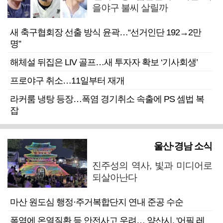
을야구 불씨 살릴까
새 축구협회장 선출 방식 윤곽…“선거인단 192→2만
명”
해체설 뒤집은 LIV 골프…새 투자자 확보 ‘기사회생’
프로야구 취소…11일부터 재개
라커룸 냉탕 등장…폭염 경기취소 속출에 PS 셈법 복
잡
울산·경남 소식
진주성의 역사, 빛과 미디어로
되살아난다
마산 원도심 행정·주거복합단지 연내 준공 수순
폭염에 온열질환 등 안전사고 우려… 양산시, '어필 레