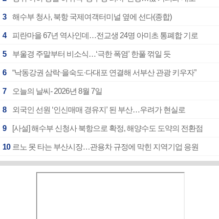
3
해수부 청사, 북항 국제여객터미널 옆에 선다(종합)
4
피란마을 67년 역사인데…전교생 24명 아미초 통폐합 기로
5
부울경 주말부터 비소식…‘극한 폭염’ 한풀 꺾일 듯
6
“낙동강권 삼락·을숙도·다대포 연결해 서부산 관광 키우자”
7
오늘의 날씨- 2026년 8월 7일
8
외국인 선원 ‘인신매매 경유지’ 된 부산…우려가 현실로
9
[사설] 해수부 신청사 북항으로 확정, 해양수도 도약의 전환점
10
르노 못 타는 부산시장…관용차 규정에 막힌 지역기업 응원