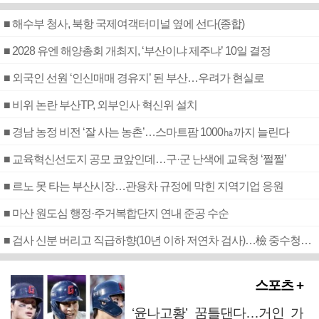
■ 해수부 청사, 북항 국제여객터미널 옆에 선다(종합)
■ 2028 유엔 해양총회 개최지, ‘부산이냐 제주냐’ 10일 결정
■ 외국인 선원 ‘인신매매 경유지’ 된 부산…우려가 현실로
■ 비위 논란 부산TP, 외부인사 혁신위 설치
■ 경남 농정 비전 ‘잘 사는 농촌’…스마트팜 1000㏊까지 늘린다
■ 교육혁신선도지 공모 코앞인데…구·군 난색에 교육청 ‘쩔쩔’
■ 르노 못 타는 부산시장…관용차 규정에 막힌 지역기업 응원
■ 마산 원도심 행정·주거복합단지 연내 준공 수순
■ 검사 신분 버리고 직급하향(10년 이하 저연차 검사)…檢 중수청행 기피
스포츠 +
‘윤나고황’ 꿈틀댄다…거인 가