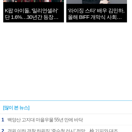
K팝 아이돌, '밀리언셀러'
‘라이징 스타’ 배우 김민하,
단 1.6%…30년간 등장
올해 BIFF 개막식 사회자
1182개팀 전수조사
확정
[많이 본 뉴스]
1
백양산 고지대 마을우물 55년 만에 바닥
2
경위 이하 경찰 하위직 ‘중수청 러시’ 전망…檢 기피와 대조