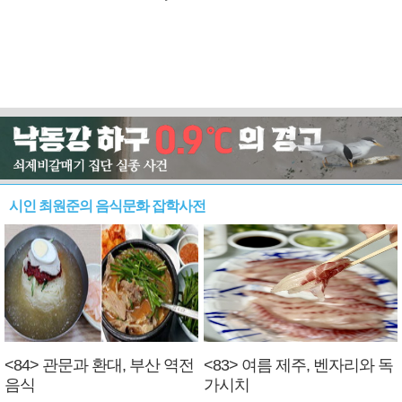
시인 최원준의 음식문화 잡학사전
<84> 관문과 환대, 부산 역전
<83> 여름 제주, 벤자리와 독
음식
가시치