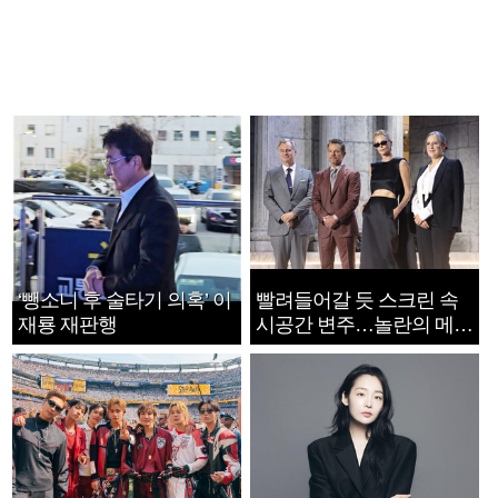
‘뺑소니 후 술타기 의혹’ 이
빨려들어갈 듯 스크린 속
재룡 재판행
시공간 변주…놀란의 메시
지는 ‘전쟁 속죄’