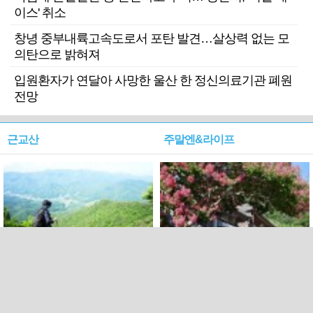
이스' 취소
창녕 중부내륙고속도로서 포탄 발견…살상력 없는 모
의탄으로 밝혀져
입원환자가 연달아 사망한 울산 한 정신의료기관 폐원
전망
근교산
주말엔&라이프
근교산&그너머…상주·문경
폭염보다 더 뜨거워라…100
청화산~시루봉
일을 붉게 불태울 ‘선비정신’
피었네