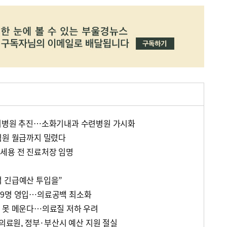
린이병원 추진…소화기내과 수련병원 가시화
직원 월급까지 밀렸다
세용 전 진료처장 임명
 긴급예산 투입을”
 9명 영입…의료공백 최소화
 못 메운다…의료질 저하 우려
산의료원, 정부·부산시 예산 지원 절실