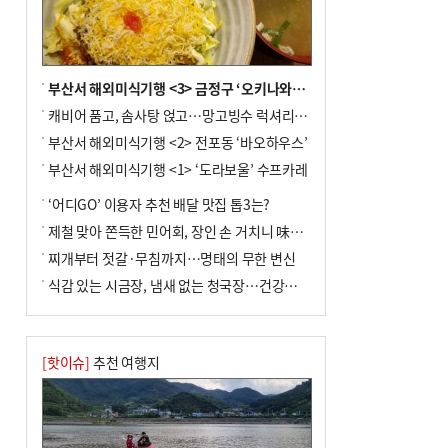
↓…백화점은 14.8%↑
부산서 해외미식기행 <3> 금정구 ‘오키나와키친’
캐비어 품고, 솜사탕 얹고…망고빙수 럭셔리한 진화
부산서 해외미식기행 <2> 전포동 ‘바오하우스’
부산서 해외미식기행 <1> ‘도라보울’ 수프카레
‘어디GO’ 이용자 추천 배달 맛집 톱3는?
제철 맞아 쫀득한 민어회, 장인 손 거치니 味친 한상
찌개부터 젓갈·무침까지…명태의 무한 변신
식감 있는 시금장, 냄새 없는 청국장…건강한 발효 밥상
[핫이슈]
추천 여행지