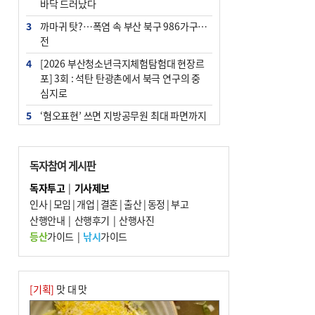
바닥 드러났다
3
까마귀 탓?…폭염 속 부산 북구 986가구 정
전
4
[2026 부산청소년극지체험탐험대 현장르
포] 3회 : 석탄 탄광촌에서 북극 연구의 중
심지로
5
‘혐오표현’ 쓰면 지방공무원 최대 파면까지
중징계
6
[속보] 부산·김해·울주 ‘경계 단계’…전국
독자참여 게시판
48개 시군 가뭄
독자투고
|
기사제보
7
이임생, 홍명보 선임 독단적 결정 아냐…면
인사
|
모임
|
개업
|
결혼
|
출산
|
동정
|
부고
담 메모 제출
산행안내
|
산행후기
|
산행사진
8
부산·울산·경남 폭염 속 소나기·비…무더
등산
가이드
|
낚시
가이드
위는 지속
9
경찰가족 관련 사건 45건…그동안 파악조
차 안해
[기획]
맛 대 맛
10
홈플 사태에 2분기 대형마트 판매 9.4%