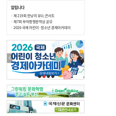
손 떨림, 늙음 증거일까 질병 신호일까
알립니다
윤화정의 한방 이야기
[전체보기]
냉기 직접 닿으면 ‘구안와사’ 위험
· 제 219회 한낮의 유U; 콘서트
· 제7회 부마항쟁문학상 공모
의료 다이제스트
[전체보기]
환자경험평가 지역 1위·전국 2위 外
· 2026 국제 어린이·청소년 경제아카데미
우수 인공신장실 인증 획득 外
이유림의 한방 이야기
[전체보기]
한방치료, 통증 관리의 새 해법
정영자 시민기자의 웰니스
[전체보기]
습한 여름…몸 깨우는 ‘순환 처방전’
자연·쉼에서 찾는 ‘웰니스 처방전’
조성우의 한방 이야기
[전체보기]
봄의 설렘보다 먼저 내 몸의 달램
진료실에서
[전체보기]
청소 안 한 에어컨 ‘레지오넬라균’ 득실…여름철 폐렴 부른다
B형 간염은 ‘간암 시한폭탄’…비활동기 환자도 꼭 6개월 주기 검사
최수지의 한방 이야기
[전체보기]
‘생리 안 해서 편하다’는 위험한 착각