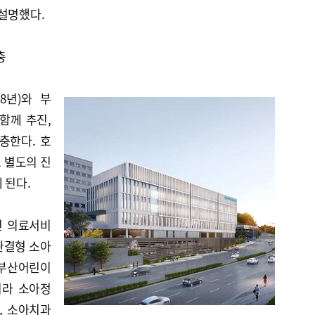
설명했다.
충
8년)와 부
 함께 추진,
충한다. 호
 별도의 진
 된다.
년 의료서비
완결형 소아
 부산어린이
니라 소아정
, 소아치과