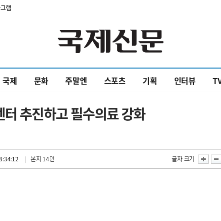
타그램
국제
문화
주말엔
스포츠
기획
인터뷰
T
터 추진하고 필수의료 강화
8:34:12
| 본지 14면
글자 크기