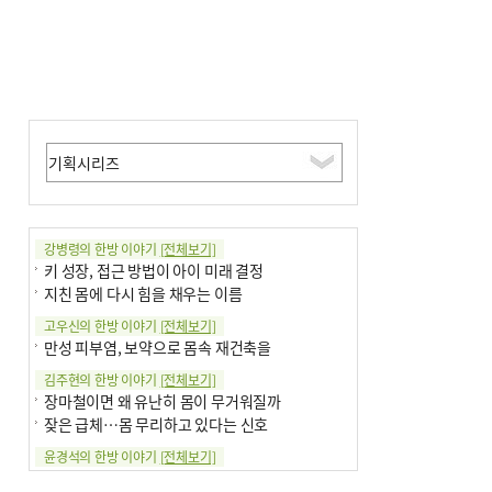
강병령의 한방 이야기
[전체보기]
키 성장, 접근 방법이 아이 미래 결정
지친 몸에 다시 힘을 채우는 이름
고우신의 한방 이야기
[전체보기]
만성 피부염, 보약으로 몸속 재건축을
김주현의 한방 이야기
[전체보기]
장마철이면 왜 유난히 몸이 무거워질까
잦은 급체…몸 무리하고 있다는 신호
윤경석의 한방 이야기
[전체보기]
땀 멈추려 하지 말고 원인부터 찾아야