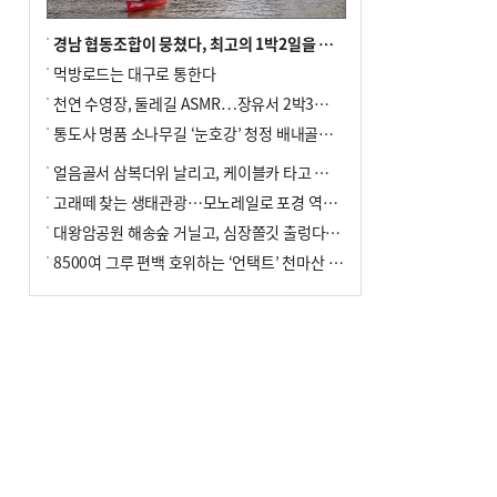
경남 협동조합이 뭉쳤다, 최고의 1박2일을 위해
먹방로드는 대구로 통한다
천연 수영장, 둘레길 ASMR…장유서 2박3일 소확행
통도사 명품 소나무길 ‘눈호강’ 청정 배내골서 더위 싹
얼음골서 삼복더위 날리고, 케이블카 타고 신선놀음
고래떼 찾는 생태관광…모노레일로 포경 역사여행
대왕암공원 해송숲 거닐고, 심장쫄깃 출렁다리 건너봐
8500여 그루 편백 호위하는 ‘언택트’ 천마산 산림욕장