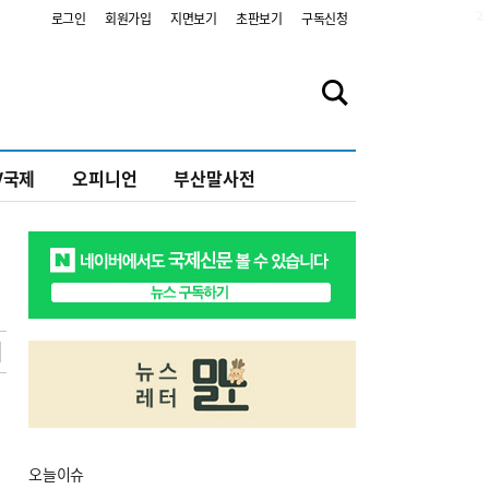
2
로그인
회원가입
지면보기
초판보기
구독신청
V국제
오피니언
부산말사전
오늘
이슈