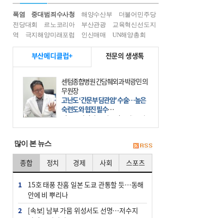
폭염
중대범죄수사청
해양수산부
더불어민주당
전당대회
르노코리아
부산관광
교육혁신선도지
역
극지해양미래포럼
인신매매
UN해양총회
부산메디클럽+
전문의 생생톡
센텀종합병원 간담췌외과 박광민 의
무원장
고난도 ‘간문부 담관암’ 수술…높은
숙련도와 협진 필수
간문부 담관암(클라츠킨 종양)은 좌
우 간에서 나오는, 담관(담즙 배출 경
로)이 합쳐지는 부위인 ‘간문부(肝門
많이 본 뉴스
部)’에 생기는 악성 종양이다. 간동맥
문맥 림프절 담
종합
정치
경제
사회
스포츠
1
15호 태풍 찬홈 일본 도쿄 관통할 듯…동해
안에 비 뿌리나
2
[속보] 남부 가뭄 위성서도 선명…저수지