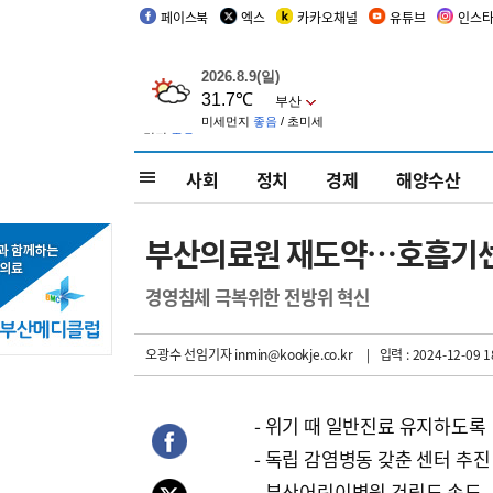
페이스북
엑스
카카오채널
유튜브
인스
사회
정치
경제
해양수산
부산의료원 재도약…호흡기센
경영침체 극복위한 전방위 혁신
오광수 선임기자
inmin@kookje.co.kr
| 입력 : 2024-12-09 1
- 위기 때 일반진료 유지하도록
- 독립 감염병동 갖춘 센터 추진
- 부산어린이병원 건립도 속도