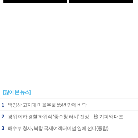
1182개팀 전수조사
확정
[많이 본 뉴스]
1
백양산 고지대 마을우물 55년 만에 바닥
2
경위 이하 경찰 하위직 ‘중수청 러시’ 전망…檢 기피와 대조
3
해수부 청사, 북항 국제여객터미널 옆에 선다(종합)