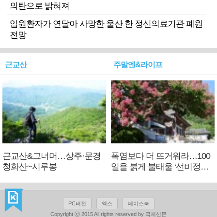
의탄으로 밝혀져
입원환자가 연달아 사망한 울산 한 정신의료기관 폐원
전망
근교산
주말엔&라이프
근교산&그너머…상주·문경
폭염보다 더 뜨거워라…100
청화산~시루봉
일을 붉게 불태울 ‘선비정신’
피었네
PC버전
엑스
페이스북
Copyright ⓒ 2015 All rights reserved by 국제신문