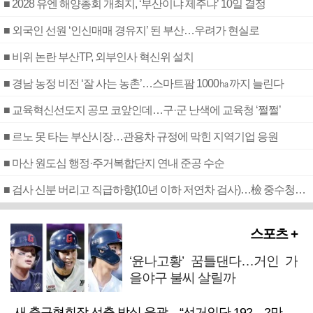
■ 2028 유엔 해양총회 개최지, ‘부산이냐 제주냐’ 10일 결정
■ 외국인 선원 ‘인신매매 경유지’ 된 부산…우려가 현실로
■ 비위 논란 부산TP, 외부인사 혁신위 설치
■ 경남 농정 비전 ‘잘 사는 농촌’…스마트팜 1000㏊까지 늘린다
■ 교육혁신선도지 공모 코앞인데…구·군 난색에 교육청 ‘쩔쩔’
■ 르노 못 타는 부산시장…관용차 규정에 막힌 지역기업 응원
■ 마산 원도심 행정·주거복합단지 연내 준공 수순
■ 검사 신분 버리고 직급하향(10년 이하 저연차 검사)…檢 중수청행 기피
스포츠 +
‘윤나고황’ 꿈틀댄다…거인 가
을야구 불씨 살릴까
새 축구협회장 선출 방식 윤곽…“선거인단 192→2만