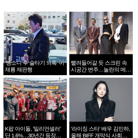
‘뺑소니 후 술타기 의혹’ 이
빨려들어갈 듯 스크린 속
재룡 재판행
시공간 변주…놀란의 메시
지는 ‘전쟁 속죄’
K팝 아이돌, '밀리언셀러'
‘라이징 스타’ 배우 김민하,
단 1.6%…30년간 등장
올해 BIFF 개막식 사회자