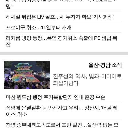
명”
해체설 뒤집은 LIV 골프…새 투자자 확보 ‘기사회생’
프로야구 취소…11일부터 재개
라커룸 냉탕 등장…폭염 경기취소 속출에 PS 셈법 복
잡
울산·경남 소식
진주성의 역사, 빛과 미디어로
되살아난다
마산 원도심 행정·주거복합단지 연내 준공 수순
폭염에 온열질환 등 안전사고 우려… 양산시, '어필 레
이스' 취소
창녕 중부내륙고속도로서 포탄 발견…살상력 없는 모