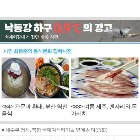
시인 최원준의 음식문화 잡학사전
<84> 관문과 환대, 부산 역전
<83> 여름 제주, 벤자리와 독
음식
가시치
■ 해수부 청사, 북항 국제여객터미널 옆에 선다(종합)