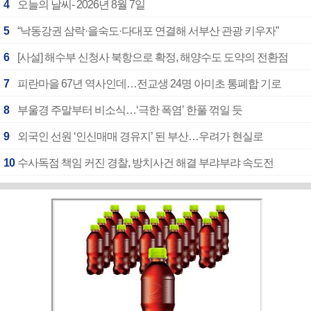
4
오늘의 날씨- 2026년 8월 7일
5
“낙동강권 삼락·을숙도·다대포 연결해 서부산 관광 키우자”
6
[사설] 해수부 신청사 북항으로 확정, 해양수도 도약의 전환점
7
피란마을 67년 역사인데…전교생 24명 아미초 통폐합 기로
8
부울경 주말부터 비소식…‘극한 폭염’ 한풀 꺾일 듯
9
외국인 선원 ‘인신매매 경유지’ 된 부산…우려가 현실로
10
수사독점 책임 커진 경찰, 방치사건 해결 부랴부랴 속도전