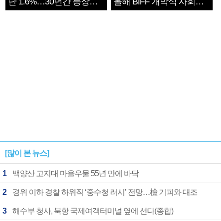
단 1.6%…30년간 등장
올해 BIFF 개막식 사회자
1182개팀 전수조사
확정
[많이 본 뉴스]
1
백양산 고지대 마을우물 55년 만에 바닥
2
경위 이하 경찰 하위직 ‘중수청 러시’ 전망…檢 기피와 대조
3
해수부 청사, 북항 국제여객터미널 옆에 선다(종합)