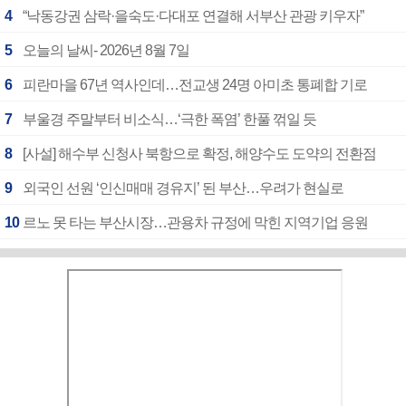
4
“낙동강권 삼락·을숙도·다대포 연결해 서부산 관광 키우자”
5
오늘의 날씨- 2026년 8월 7일
6
피란마을 67년 역사인데…전교생 24명 아미초 통폐합 기로
7
부울경 주말부터 비소식…‘극한 폭염’ 한풀 꺾일 듯
8
[사설] 해수부 신청사 북항으로 확정, 해양수도 도약의 전환점
9
외국인 선원 ‘인신매매 경유지’ 된 부산…우려가 현실로
10
르노 못 타는 부산시장…관용차 규정에 막힌 지역기업 응원