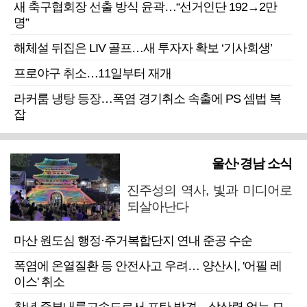
새 축구협회장 선출 방식 윤곽…“선거인단 192→2만
명”
해체설 뒤집은 LIV 골프…새 투자자 확보 ‘기사회생’
프로야구 취소…11일부터 재개
라커룸 냉탕 등장…폭염 경기취소 속출에 PS 셈법 복
잡
울산·경남 소식
진주성의 역사, 빛과 미디어로
되살아난다
마산 원도심 행정·주거복합단지 연내 준공 수순
폭염에 온열질환 등 안전사고 우려… 양산시, '어필 레
이스' 취소