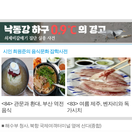
시인 최원준의 음식문화 잡학사전
<84> 관문과 환대, 부산 역전
<83> 여름 제주, 벤자리와 독
음식
가시치
■ 해수부 청사, 북항 국제여객터미널 옆에 선다(종합)