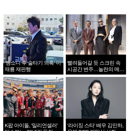
‘뺑소니 후 술타기 의혹’ 이
빨려들어갈 듯 스크린 속
재룡 재판행
시공간 변주…놀란의 메시
지는 ‘전쟁 속죄’
K팝 아이돌, '밀리언셀러'
‘라이징 스타’ 배우 김민하,