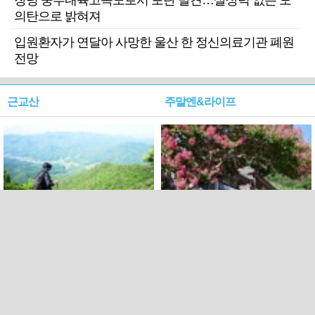
창녕 중부내륙고속도로서 포탄 발견…살상력 없는 모
의탄으로 밝혀져
입원환자가 연달아 사망한 울산 한 정신의료기관 폐원
전망
근교산
주말엔&라이프
근교산&그너머…상주·문경
폭염보다 더 뜨거워라…100
청화산~시루봉
일을 붉게 불태울 ‘선비정신’
피었네
PC버전
엑스
페이스북