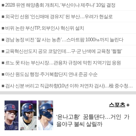
■ 2028 유엔 해양총회 개최지, ‘부산이냐 제주냐’ 10일 결정
■ 외국인 선원 ‘인신매매 경유지’ 된 부산…우려가 현실로
■ 비위 논란 부산TP, 외부인사 혁신위 설치
■ 경남 농정 비전 ‘잘 사는 농촌’…스마트팜 1000㏊까지 늘린다
■ 교육혁신선도지 공모 코앞인데…구·군 난색에 교육청 ‘쩔쩔’
■ 르노 못 타는 부산시장…관용차 규정에 막힌 지역기업 응원
■ 마산 원도심 행정·주거복합단지 연내 준공 수순
■ 검사 신분 버리고 직급하향(10년 이하 저연차 검사)…檢 중수청행 기피
스포츠 +
‘윤나고황’ 꿈틀댄다…거인 가
을야구 불씨 살릴까