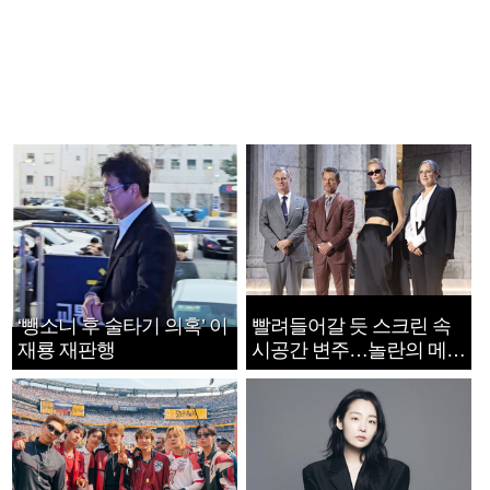
‘뺑소니 후 술타기 의혹’ 이
빨려들어갈 듯 스크린 속
재룡 재판행
시공간 변주…놀란의 메시
지는 ‘전쟁 속죄’