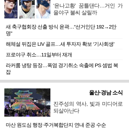
‘윤나고황’ 꿈틀댄다…거인 가
을야구 불씨 살릴까
새 축구협회장 선출 방식 윤곽…“선거인단 192→2만
명”
해체설 뒤집은 LIV 골프…새 투자자 확보 ‘기사회생’
프로야구 취소…11일부터 재개
라커룸 냉탕 등장…폭염 경기취소 속출에 PS 셈법 복
잡
울산·경남 소식
진주성의 역사, 빛과 미디어로
되살아난다
마산 원도심 행정·주거복합단지 연내 준공 수순