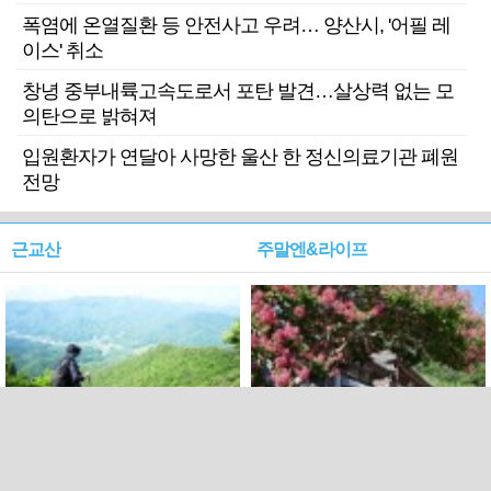
폭염에 온열질환 등 안전사고 우려… 양산시, '어필 레
이스' 취소
창녕 중부내륙고속도로서 포탄 발견…살상력 없는 모
의탄으로 밝혀져
입원환자가 연달아 사망한 울산 한 정신의료기관 폐원
전망
근교산
주말엔&라이프
근교산&그너머…상주·문경
폭염보다 더 뜨거워라…100
청화산~시루봉
일을 붉게 불태울 ‘선비정신’