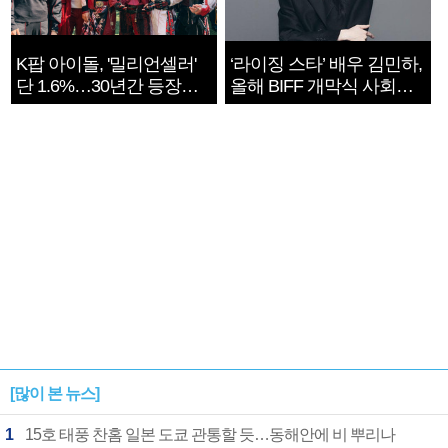
K팝 아이돌, '밀리언셀러'
‘라이징 스타’ 배우 김민하,
단 1.6%…30년간 등장
올해 BIFF 개막식 사회자
1182개팀 전수조사
확정
[많이 본 뉴스]
1
15호 태풍 찬홈 일본 도쿄 관통할 듯…동해안에 비 뿌리나