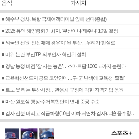
음식
가시치
■ 해수부 청사, 북항 국제여객터미널 옆에 선다(종합)
■ 2028 유엔 해양총회 개최지, ‘부산이냐 제주냐’ 10일 결정
■ 외국인 선원 ‘인신매매 경유지’ 된 부산…우려가 현실로
■ 비위 논란 부산TP, 외부인사 혁신위 설치
■ 경남 농정 비전 ‘잘 사는 농촌’…스마트팜 1000㏊까지 늘린다
■ 교육혁신선도지 공모 코앞인데…구·군 난색에 교육청 ‘쩔쩔’
■ 르노 못 타는 부산시장…관용차 규정에 막힌 지역기업 응원
■ 마산 원도심 행정·주거복합단지 연내 준공 수순
■ 검사 신분 버리고 직급하향(10년 이하 저연차 검사)…檢 중수청행 기피
스포츠 +