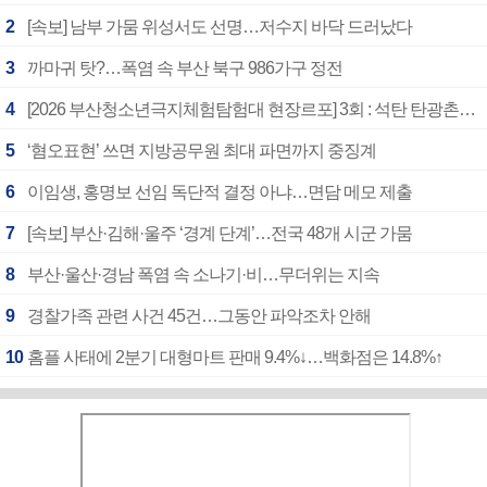
2
[속보] 남부 가뭄 위성서도 선명…저수지 바닥 드러났다
3
까마귀 탓?…폭염 속 부산 북구 986가구 정전
4
[2026 부산청소년극지체험탐험대 현장르포] 3회 : 석탄 탄광촌에서 북극 연구의 중심지로
5
‘혐오표현’ 쓰면 지방공무원 최대 파면까지 중징계
6
이임생, 홍명보 선임 독단적 결정 아냐…면담 메모 제출
7
[속보] 부산·김해·울주 ‘경계 단계’…전국 48개 시군 가뭄
8
부산·울산·경남 폭염 속 소나기·비…무더위는 지속
9
경찰가족 관련 사건 45건…그동안 파악조차 안해
10
홈플 사태에 2분기 대형마트 판매 9.4%↓…백화점은 14.8%↑