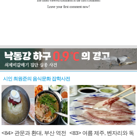
시인 최원준의 음식문화 잡학사전
<84> 관문과 환대, 부산 역전
<83> 여름 제주, 벤자리와 독