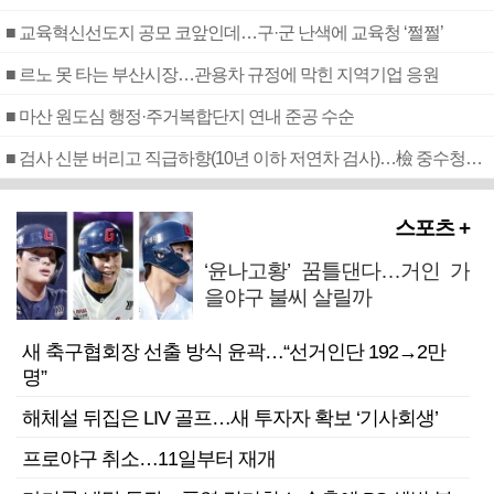
■ 교육혁신선도지 공모 코앞인데…구·군 난색에 교육청 ‘쩔쩔’
■ 르노 못 타는 부산시장…관용차 규정에 막힌 지역기업 응원
■ 마산 원도심 행정·주거복합단지 연내 준공 수순
■ 검사 신분 버리고 직급하향(10년 이하 저연차 검사)…檢 중수청행 기피
스포츠 +
‘윤나고황’ 꿈틀댄다…거인 가
을야구 불씨 살릴까
새 축구협회장 선출 방식 윤곽…“선거인단 192→2만
명”
해체설 뒤집은 LIV 골프…새 투자자 확보 ‘기사회생’
프로야구 취소…11일부터 재개