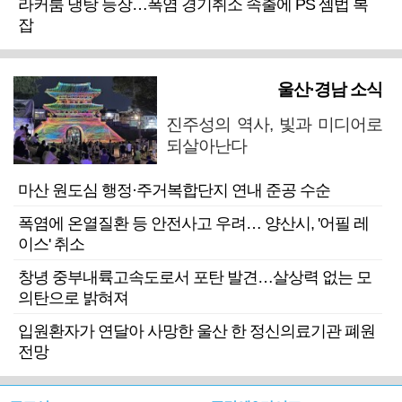
라커룸 냉탕 등장…폭염 경기취소 속출에 PS 셈법 복
잡
울산·경남 소식
진주성의 역사, 빛과 미디어로
되살아난다
마산 원도심 행정·주거복합단지 연내 준공 수순
폭염에 온열질환 등 안전사고 우려… 양산시, '어필 레
이스' 취소
창녕 중부내륙고속도로서 포탄 발견…살상력 없는 모
의탄으로 밝혀져
입원환자가 연달아 사망한 울산 한 정신의료기관 폐원
전망