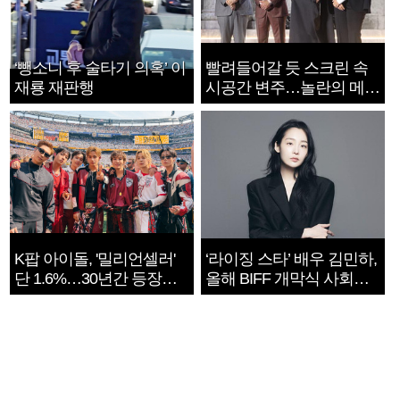
‘뺑소니 후 술타기 의혹’ 이
빨려들어갈 듯 스크린 속
재룡 재판행
시공간 변주…놀란의 메시
지는 ‘전쟁 속죄’
K팝 아이돌, '밀리언셀러'
‘라이징 스타’ 배우 김민하,
단 1.6%…30년간 등장
올해 BIFF 개막식 사회자
1182개팀 전수조사
확정