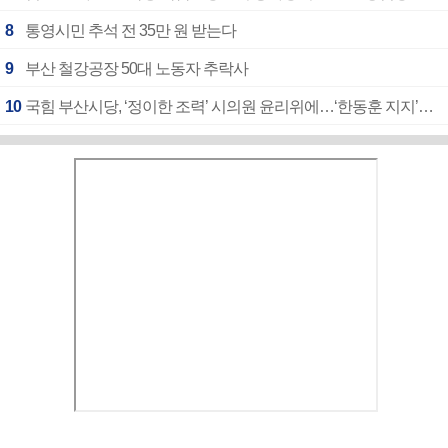
8
통영시민 추석 전 35만 원 받는다
9
부산 철강공장 50대 노동자 추락사
10
국힘 부산시당, ‘정이한 조력’ 시의원 윤리위에…‘한동훈 지지’도 신고접수