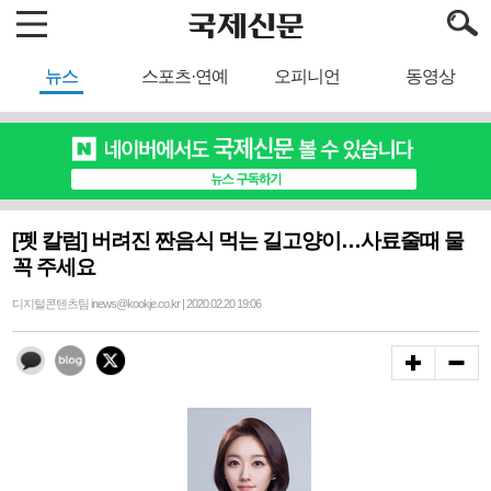
뉴스
스포츠·연예
오피니언
동영상
[펫 칼럼] 버려진 짠음식 먹는 길고양이…사료줄때 물
꼭 주세요
디지털콘텐츠팀 inews@kookje.co.kr | 2020.02.20 19:06