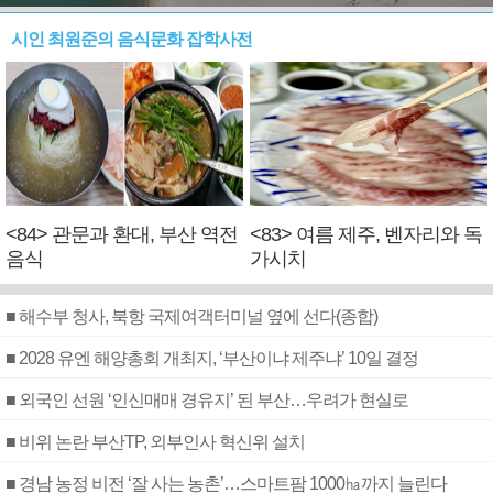
시인 최원준의 음식문화 잡학사전
<84> 관문과 환대, 부산 역전
<83> 여름 제주, 벤자리와 독
음식
가시치
■ 해수부 청사, 북항 국제여객터미널 옆에 선다(종합)
■ 2028 유엔 해양총회 개최지, ‘부산이냐 제주냐’ 10일 결정
■ 외국인 선원 ‘인신매매 경유지’ 된 부산…우려가 현실로
■ 비위 논란 부산TP, 외부인사 혁신위 설치
■ 경남 농정 비전 ‘잘 사는 농촌’…스마트팜 1000㏊까지 늘린다