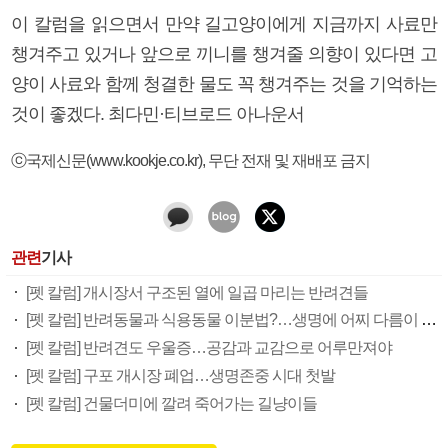
이 칼럼을 읽으면서 만약 길고양이에게 지금까지 사료만
챙겨주고 있거나 앞으로 끼니를 챙겨줄 의향이 있다면 고
양이 사료와 함께 청결한 물도 꼭 챙겨주는 것을 기억하는
것이 좋겠다. 최다민·티브로드 아나운서
ⓒ국제신문(www.kookje.co.kr), 무단 전재 및 재배포 금지
관련
기사
[펫 칼럼] 개시장서 구조된 열에 일곱 마리는 반려견들
[펫 칼럼] 반려동물과 식용동물 이분법?…생명에 어찌 다름이 있을까
[펫 칼럼] 반려견도 우울증…공감과 교감으로 어루만져야
[펫 칼럼] 구포 개시장 폐업…생명존중 시대 첫발
[펫 칼럼] 건물더미에 깔려 죽어가는 길냥이들