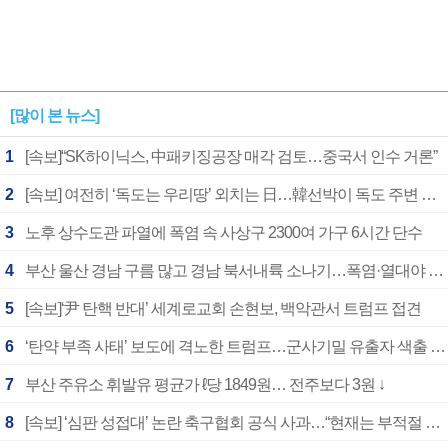
[많이 본 뉴스]
1
[속보]“SK하이닉스, 中패키징공장 매각 검토…중국서 인수 거론”
2
[속보] 여전히 ‘독도는 우리땅’ 외치는 日…韓선박이 독도 주변 해양조사 활동하자 반발
3
노후 상수도관 파열에 폭염 속 사상구 2300여 가구 6시간 단수
4
부산 울산 경남 구름 많고 경남 북서내륙 소나기…폭염·열대야 계속
5
[속보]‘尹 탄핵 반대’ 세계로교회 손현보, 백악관서 트럼프 접견
6
‘탄약 부족 사태’ 보도에 격노한 트럼프…군사기밀 유출자 색출 지시
7
부산 주유소 휘발유 평균가 ℓ당 1849원… 전주보다 3원 ↓
8
[속보] ‘심판 성접대’ 논란 축구협회 공식 사과…“현재는 부적절 행위 없어”