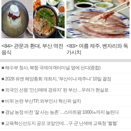
<84> 관문과 환대, 부산 역전
<83> 여름 제주, 벤자리와 독
음식
가시치
■ 해수부 청사, 북항 국제여객터미널 옆에 선다(종합)
■ 2028 유엔 해양총회 개최지, ‘부산이냐 제주냐’ 10일 결정
■ 외국인 선원 ‘인신매매 경유지’ 된 부산…우려가 현실로
■ 비위 논란 부산TP, 외부인사 혁신위 설치
■ 경남 농정 비전 ‘잘 사는 농촌’…스마트팜 1000㏊까지 늘린다
■ 교육혁신선도지 공모 코앞인데…구·군 난색에 교육청 ‘쩔쩔’