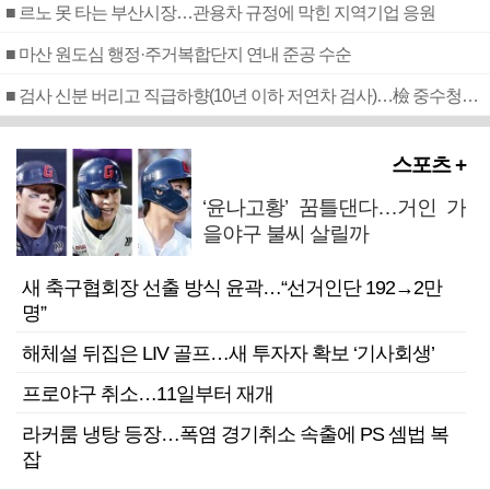
■ 르노 못 타는 부산시장…관용차 규정에 막힌 지역기업 응원
■ 마산 원도심 행정·주거복합단지 연내 준공 수순
■ 검사 신분 버리고 직급하향(10년 이하 저연차 검사)…檢 중수청행 기피
스포츠 +
‘윤나고황’ 꿈틀댄다…거인 가
을야구 불씨 살릴까
새 축구협회장 선출 방식 윤곽…“선거인단 192→2만
명”
해체설 뒤집은 LIV 골프…새 투자자 확보 ‘기사회생’
프로야구 취소…11일부터 재개
라커룸 냉탕 등장…폭염 경기취소 속출에 PS 셈법 복
잡