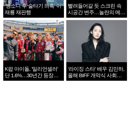
‘뺑소니 후 술타기 의혹’ 이
빨려들어갈 듯 스크린 속
재룡 재판행
시공간 변주…놀란의 메시
지는 ‘전쟁 속죄’
K팝 아이돌, '밀리언셀러'
‘라이징 스타’ 배우 김민하,
단 1.6%…30년간 등장
올해 BIFF 개막식 사회자
1182개팀 전수조사
확정