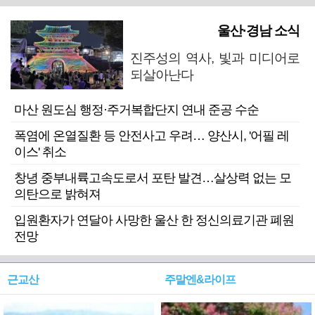
울산·경남 소식
진주성의 역사, 빛과 미디어로
되살아난다
마산 원도심 행정·주거복합단지 연내 준공 수순
폭염에 온열질환 등 안전사고 우려… 양산시, '어필 레
이스' 취소
창녕 중부내륙고속도로서 포탄 발견…살상력 없는 모
의탄으로 밝혀져
입원환자가 연달아 사망한 울산 한 정신의료기관 폐원
전망
근교산
주말엔&라이프