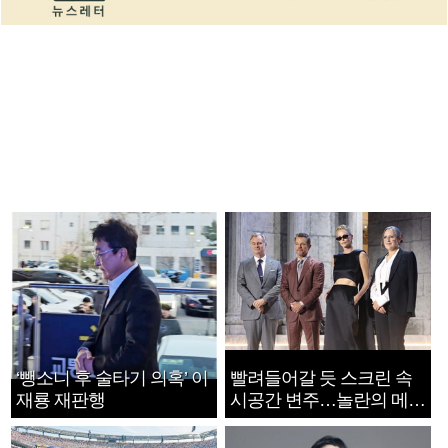
‘뺑소니 후 술타기 의혹’ 이
빨려들어갈 듯 스크린 속
재룡 재판행
시공간 변주…놀란의 메시
지는 ‘전쟁 속죄’