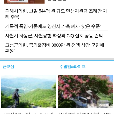
김해시의회, 11일 544억 원 규모 민생지원금 조례안 처
리 주목
기록적 폭염·가뭄에도 양산시 가축 폐사 ‘낮은 수준’
사천시 하동군, 사천공항 확장과 CIQ 설치 공동 건의
고성군의회, 국외출장비 3800만 원 전액 삭감 '군민에
환원'
근교산
주말엔&라이프