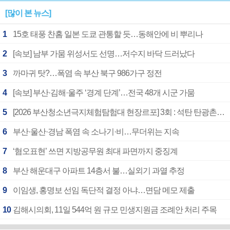
[많이 본 뉴스]
1
15호 태풍 찬홈 일본 도쿄 관통할 듯…동해안에 비 뿌리나
2
[속보] 남부 가뭄 위성서도 선명…저수지 바닥 드러났다
3
까마귀 탓?…폭염 속 부산 북구 986가구 정전
4
[속보] 부산·김해·울주 ‘경계 단계’…전국 48개 시군 가뭄
5
[2026 부산청소년극지체험탐험대 현장르포] 3회 : 석탄 탄광촌에서 북극 연구의 중심지로
6
부산·울산·경남 폭염 속 소나기·비…무더위는 지속
7
‘혐오표현’ 쓰면 지방공무원 최대 파면까지 중징계
8
부산 해운대구 아파트 14층서 불…실외기 과열 추정
9
이임생, 홍명보 선임 독단적 결정 아냐…면담 메모 제출
10
김해시의회, 11일 544억 원 규모 민생지원금 조례안 처리 주목