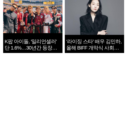
K팝 아이돌, '밀리언셀러'
‘라이징 스타’ 배우 김민하,
단 1.6%…30년간 등장
올해 BIFF 개막식 사회자
1182개팀 전수조사
확정