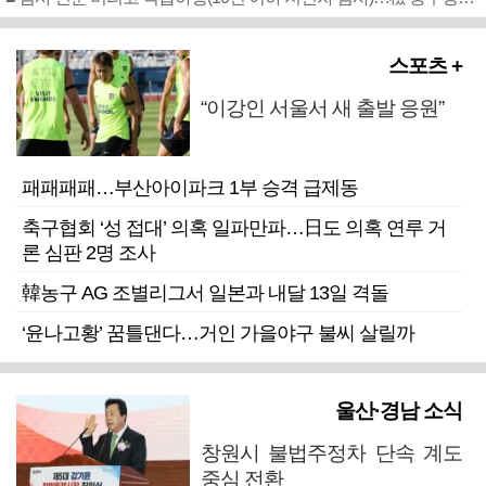
스포츠 +
“이강인 서울서 새 출발 응원”
패패패패…부산아이파크 1부 승격 급제동
축구협회 ‘성 접대’ 의혹 일파만파…日도 의혹 연루 거
론 심판 2명 조사
韓농구 AG 조별리그서 일본과 내달 13일 격돌
‘윤나고황’ 꿈틀댄다…거인 가을야구 불씨 살릴까
울산·경남 소식
창원시 불법주정차 단속 계도
중심 전환