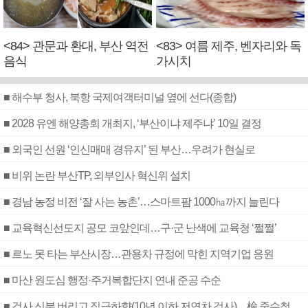
<84> 관문과 환대, 부산 역전
<83> 여름 제주, 벤자리와 독
음식
가시치
■ 해수부 청사, 북항 국제여객터미널 옆에 선다(종합)
■ 2028 유엔 해양총회 개최지, ‘부산이냐 제주냐’ 10일 결정
■ 외국인 선원 ‘인신매매 경유지’ 된 부산…우려가 현실로
■ 비위 논란 부산TP, 외부인사 혁신위 설치
■ 경남 농정 비전 ‘잘 사는 농촌’…스마트팜 1000㏊까지 늘린다
■ 교육혁신선도지 공모 코앞인데…구·군 난색에 교육청 ‘쩔쩔’
■ 르노 못 타는 부산시장…관용차 규정에 막힌 지역기업 응원
■ 마산 원도심 행정·주거복합단지 연내 준공 수순
■ 검사 신분 버리고 직급하향(10년 이하 저연차 검사)…檢 중수청행 기피