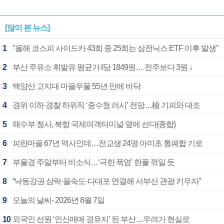
[많이 본 뉴스]
1
"올해 코스피 사이드카 43회 중 25회는 삼전닉스 ETF 이후 발생"
2
부산 주유소 휘발유 평균가 ℓ당 1849원… 전주보다 3원 ↓
3
백양산 고지대 마을우물 55년 만에 바닥
4
경위 이하 경찰 하위직 ‘중수청 러시’ 전망…檢 기피와 대조
5
해수부 청사, 북항 국제여객터미널 옆에 선다(종합)
6
피란마을 67년 역사인데…전교생 24명 아미초 통폐합 기로
7
부울경 주말부터 비소식…‘극한 폭염’ 한풀 꺾일 듯
8
“낙동강권 삼락·을숙도·다대포 연결해 서부산 관광 키우자”
9
오늘의 날씨- 2026년 8월 7일
10
외국인 선원 ‘인신매매 경유지’ 된 부산…우려가 현실로