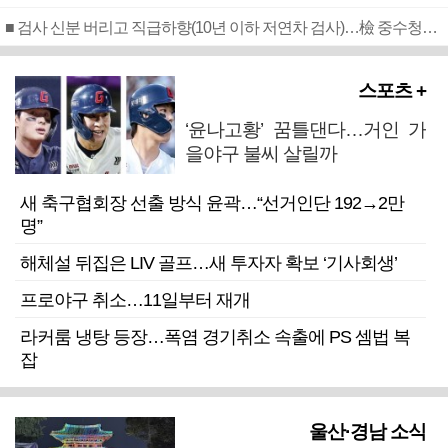
■ 검사 신분 버리고 직급하향(10년 이하 저연차 검사)…檢 중수청행 기피
스포츠 +
‘윤나고황’ 꿈틀댄다…거인 가
을야구 불씨 살릴까
새 축구협회장 선출 방식 윤곽…“선거인단 192→2만
명”
해체설 뒤집은 LIV 골프…새 투자자 확보 ‘기사회생’
프로야구 취소…11일부터 재개
라커룸 냉탕 등장…폭염 경기취소 속출에 PS 셈법 복
잡
울산·경남 소식