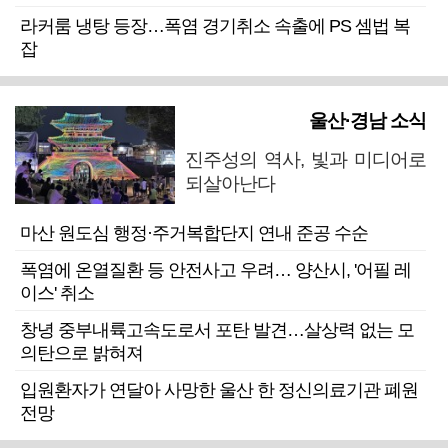
라커룸 냉탕 등장…폭염 경기취소 속출에 PS 셈법 복
잡
울산·경남 소식
진주성의 역사, 빛과 미디어로
되살아난다
마산 원도심 행정·주거복합단지 연내 준공 수순
폭염에 온열질환 등 안전사고 우려… 양산시, '어필 레
이스' 취소
창녕 중부내륙고속도로서 포탄 발견…살상력 없는 모
의탄으로 밝혀져
입원환자가 연달아 사망한 울산 한 정신의료기관 폐원
전망