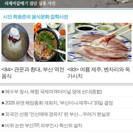
시인 최원준의 음식문화 잡학사전
<84> 관문과 환대, 부산 역전
<83> 여름 제주, 벤자리와 독
음식
가시치
■ 해수부 청사, 북항 국제여객터미널 옆에 선다(종합)
■ 2028 유엔 해양총회 개최지, ‘부산이냐 제주냐’ 10일 결정
■ 외국인 선원 ‘인신매매 경유지’ 된 부산…우려가 현실로
■ 비위 논란 부산TP, 외부인사 혁신위 설치