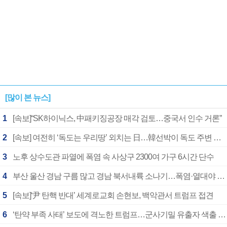
[많이 본 뉴스]
1
[속보]“SK하이닉스, 中패키징공장 매각 검토…중국서 인수 거론”
2
[속보] 여전히 ‘독도는 우리땅’ 외치는 日…韓선박이 독도 주변 해양조사 활동하자 반발
3
노후 상수도관 파열에 폭염 속 사상구 2300여 가구 6시간 단수
4
부산 울산 경남 구름 많고 경남 북서내륙 소나기…폭염·열대야 계속
5
[속보]‘尹 탄핵 반대’ 세계로교회 손현보, 백악관서 트럼프 접견
6
‘탄약 부족 사태’ 보도에 격노한 트럼프…군사기밀 유출자 색출 지시