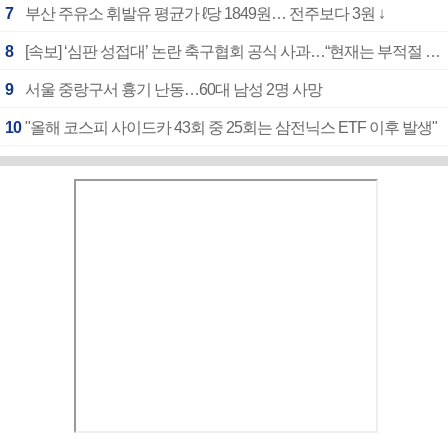
7
부산 주유소 휘발유 평균가 ℓ당 1849원… 전주보다 3원 ↓
8
[속보] ‘심판 성접대’ 논란 축구협회 공식 사과…“현재는 부적절 행위 없어”
9
서울 중랑구서 흉기 난동…60대 남성 2명 사망
10
"올해 코스피 사이드카 43회 중 25회는 삼전닉스 ETF 이후 발생"