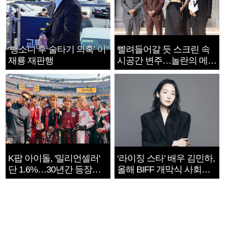
‘뺑소니 후 술타기 의혹’ 이
빨려들어갈 듯 스크린 속
재룡 재판행
시공간 변주…놀란의 메시
지는 ‘전쟁 속죄’
K팝 아이돌, '밀리언셀러'
‘라이징 스타’ 배우 김민하,
단 1.6%…30년간 등장
올해 BIFF 개막식 사회자
1182개팀 전수조사
확정