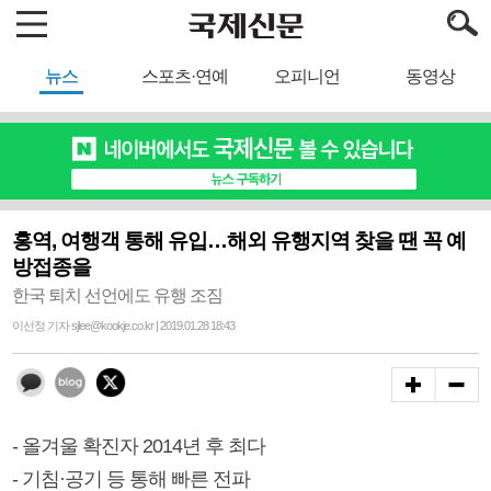
뉴스
스포츠·연예
오피니언
동영상
홍역, 여행객 통해 유입…해외 유행지역 찾을 땐 꼭 예
방접종을
한국 퇴치 선언에도 유행 조짐
이선정 기자 sjlee@kookje.co.kr | 2019.01.28 18:43
- 올겨울 확진자 2014년 후 최다
- 기침·공기 등 통해 빠른 전파