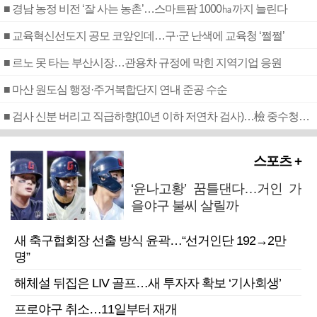
■ 경남 농정 비전 ‘잘 사는 농촌’…스마트팜 1000㏊까지 늘린다
■ 교육혁신선도지 공모 코앞인데…구·군 난색에 교육청 ‘쩔쩔’
■ 르노 못 타는 부산시장…관용차 규정에 막힌 지역기업 응원
■ 마산 원도심 행정·주거복합단지 연내 준공 수순
■ 검사 신분 버리고 직급하향(10년 이하 저연차 검사)…檢 중수청행 기피
스포츠 +
‘윤나고황’ 꿈틀댄다…거인 가
을야구 불씨 살릴까
새 축구협회장 선출 방식 윤곽…“선거인단 192→2만
명”
해체설 뒤집은 LIV 골프…새 투자자 확보 ‘기사회생’
프로야구 취소…11일부터 재개